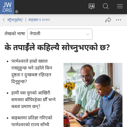
JW.ORG
प्रवेश
(ब्राउजरको
वेब
JW.ORG
मेनु
अर्को
साइटको
मा
देखा
ब्यूँझनुहोस्! | सङ्ख्या १ २०१९
ट्याबमा
भाषा
खोज्नुहोस्‌
नयाँ
परिवर्तन
लेखको भाषा
पृष्ठ
गर्ने
खुल्नेछ)
के तपाईँले कहिल्यै सोच्नुभएको छ?
परमेश्‍वरले हाम्रो ख्याल
राख्नुहुन्छ भने उहाँले किन
दुष्टता र दुःखकष्ट रहिरहन
दिनुहुन्छ?
हामी यस युगको आखिरी
समयमा बाँचिरहेका छौँ भन्‍ने
कस्ता प्रमाण छन्‌?
बाइबलमा प्रतिज्ञा गरिएको
परमेश्‍वरको राज्य साँच्चै