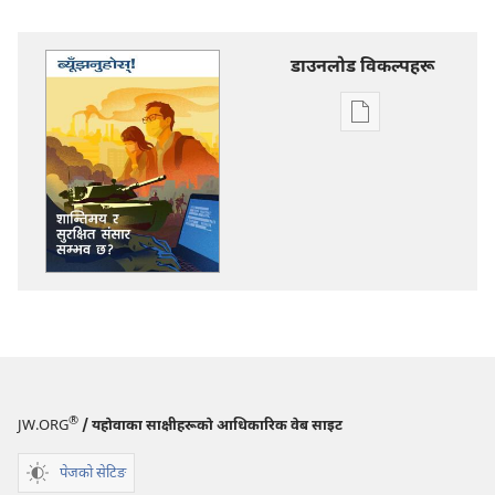
डाउनलोड विकल्पहरू
प्रकाशन
डाउनलोडका
विकल्प
ब्यूँझनुहोस्!
शान्तिमय
र
सुरक्षित
संसार
सम्भव
छ?
®
JW.ORG
/ यहोवाका साक्षीहरूको आधिकारिक वेब साइट
पेजको सेटिङ