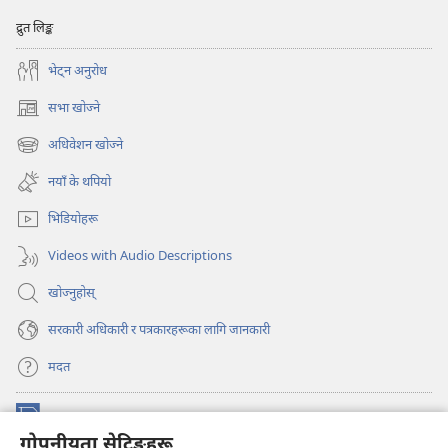
द्रुत लिङ्क
भेट्‌न अनुरोध
सभा खोज्ने
(ब्राउजरको
अर्को
अधिवेशन खोज्ने
(ब्राउजरको
ट्याबमा
अर्को
नयाँ
नयाँ के थपियो
ट्याबमा
पृष्ठ
नयाँ
खुल्नेछ)
भिडियोहरू
पृष्ठ
खुल्नेछ)
Videos with Audio Descriptions
खोज्नुहोस्‌
सरकारी अधिकारी र पत्रकारहरूका लागि जानकारी
मदत
अनुदान
(ब्राउजरको
गोपनीयता सेटिङहरू
अर्को