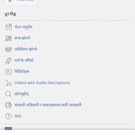
द्रुत लिङ्क
भेट्‌न अनुरोध
सभा खोज्ने
(ब्राउजरको
अर्को
अधिवेशन खोज्ने
(ब्राउजरको
ट्याबमा
अर्को
नयाँ
नयाँ के थपियो
ट्याबमा
पृष्ठ
नयाँ
खुल्नेछ)
भिडियोहरू
पृष्ठ
खुल्नेछ)
Videos with Audio Descriptions
खोज्नुहोस्‌
सरकारी अधिकारी र पत्रकारहरूका लागि जानकारी
मदत
अनुदान
(ब्राउजरको