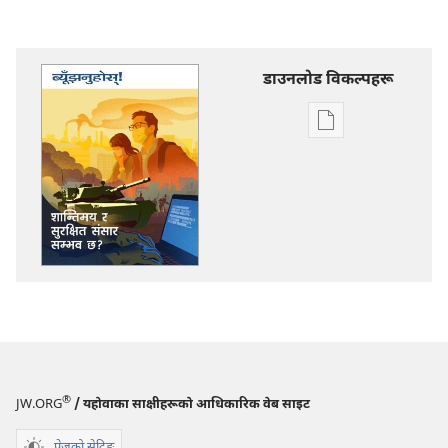
डाउनलोड विकल्पहरू
प्रकाशन
डाउनलोडका
विकल्प
ब्यूँझनुहोस्!
शान्तिमय
र
सुरक्षित
संसार
सम्भव
छ?
®
JW.ORG
/ यहोवाका साक्षीहरूको आधिकारिक वेब साइट
पेजको सेटिङ