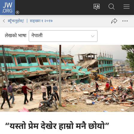
JW.ORG
प्रवेश
(ब्राउजरको
वेब
JW.ORG
मेनु
अर्को
साइटको
मा
देखा
ब्यूँझनुहोस्! | सङ्ख्या १ २०१७
ट्याबमा
भाषा
खोज्नुहोस्‌
नयाँ
परिवर्तन
लेखको भाषा
पृष्ठ
गर्ने
खुल्नेछ)
“यस्तो प्रेम देखेर हाम्रो मनै छोयो”