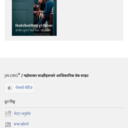
डाउनलोडका
विकल्प
ब्यूँझनुहोस्!
किशोरकिशोरीलाई
हुने
डिप्रेसन
—
यो
किन
हुन्छ?
केले
®
JW.ORG
/ यहोवाका साक्षीहरूको आधिकारिक वेब साइट
मदत
गर्न
पेजको सेटिङ
सक्छ?
द्रुत लिङ्क
भेट्‌न अनुरोध
सभा खोज्ने
(ब्राउजरको