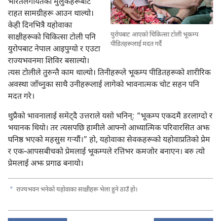
भारतलगायतका मुलुकहरूबाट
राहत सामग्रीहरू आउन थाल्यो।
केही दिनभित्रै यहोवाका
युरोपबाट आएको चिकित्सा टोली भूकम्प
साक्षीहरूको चिकित्सा टोली पनि
पीडितहरूलाई मदत गर्दै
युरोपबाट नेपाल आइपुग्यो र एउटा
राज्यभवनमा शिविर बसाल्यो।
त्यस टोलीले तुरुन्तै काम थाल्यो। तिनीहरूले भूकम्प पीडितहरूको शारीरिक
अवस्था जाँच्नुका साथै उनीहरूलाई लागेको भावनात्मक चोट सहन पनि
मदत गरे।
थुप्रैको भावनालाई समेट्‌दै उत्तराले यसो भनिन्‌: “भूकम्प एकदमै डरलाग्दो र
भयानक थियो। तर त्यसपछि हामीले आफ्नो आध्यात्मिक परिवारसित अझ
घनिष्ठ भएको महसुस गऱ्‍यौं।” हो, यहोवाका सेवकहरूको यहोवाप्रतिको प्रेम
र एक-आपसबीचको प्रेमलाई भूकम्पले रत्तिभर कमजोर बनाएन। बरु त्यो
प्रेमलाई अझ प्रगाढ बनायो।
a
राज्यभवन भनेको यहोवाका साक्षीहरू भेला हुने ठाउँ हो।