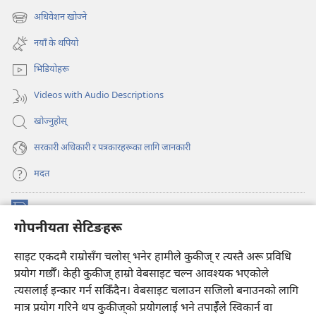
अर्को
अधिवेशन खोज्ने
(ब्राउजरको
ट्याबमा
अर्को
नयाँ
नयाँ के थपियो
ट्याबमा
पृष्ठ
नयाँ
खुल्नेछ)
भिडियोहरू
पृष्ठ
खुल्नेछ)
Videos with Audio Descriptions
खोज्नुहोस्‌
सरकारी अधिकारी र पत्रकारहरूका लागि जानकारी
मदत
अनुदान
(ब्राउजरको
गोपनीयता सेटिङहरू
अर्को
ट्याबमा
प्रहरीधरहरा अनलाइन लाइब्रेरी
साइट एकदमै राम्रोसँग चलोस् भनेर हामीले कुकीज् र त्यस्तै अरू प्रविधि
नयाँ
(ब्राउजरको
पृष्ठ
अर्को
प्रयोग गर्छौँ। केही कुकीज्‌ हाम्रो वेबसाइट चल्न आवश्यक भएकोले
®
JW Hub
खुल्नेछ)
ट्याबमा
(ब्राउजरको
त्यसलाई इन्कार गर्न सकिँदैन। वेबसाइट चलाउन सजिलो बनाउनको लागि
नयाँ
अर्को
मात्र प्रयोग गरिने थप कुकीज्‌को प्रयोगलाई भने तपाईँले स्विकार्न वा
पृष्ठ
JW लाइब्रेरी
एप
ट्याबमा