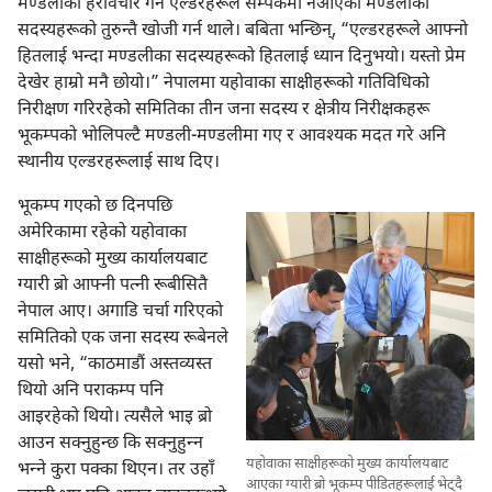
मण्डलीको हेरविचार गर्ने एल्डरहरूले सम्पर्कमा नआएका मण्डलीका
सदस्यहरूको तुरुन्तै खोजी गर्न थाले। बबिता भन्छिन्‌, “एल्डरहरूले आफ्नो
हितलाई भन्दा मण्डलीका सदस्यहरूको हितलाई ध्यान दिनुभयो। यस्तो प्रेम
देखेर हाम्रो मनै छोयो।” नेपालमा यहोवाका साक्षीहरूको गतिविधिको
निरीक्षण गरिरहेको समितिका तीन जना सदस्य र क्षेत्रीय निरीक्षकहरू
भूकम्पको भोलिपल्टै मण्डली-मण्डलीमा गए र आवश्‍यक मदत गरे अनि
स्थानीय एल्डरहरूलाई साथ दिए।
भूकम्प गएको छ दिनपछि
अमेरिकामा रहेको यहोवाका
साक्षीहरूको मुख्य कार्यालयबाट
ग्यारी ब्रो आफ्नी पत्नी रूबीसितै
नेपाल आए। अगाडि चर्चा गरिएको
समितिको एक जना सदस्य रूबेनले
यसो भने, “काठमाडौं अस्तव्यस्त
थियो अनि पराकम्प पनि
आइरहेको थियो। त्यसैले भाइ ब्रो
आउन सक्नुहुन्छ कि सक्नुहुन्‍न
यहोवाका साक्षीहरूको मुख्य कार्यालयबाट
भन्‍ने कुरा पक्का थिएन। तर उहाँ
आएका ग्यारी ब्रो भूकम्प पीडितहरूलाई भेट्‌दै