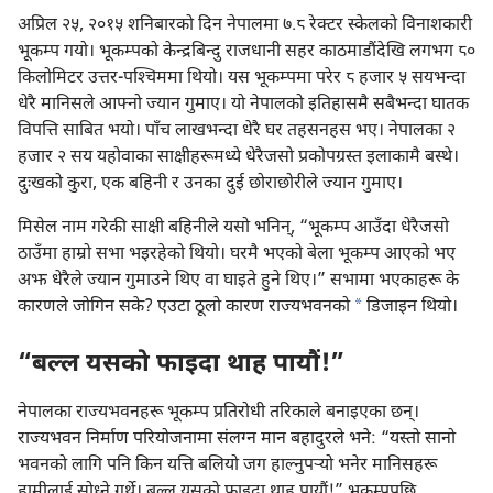
अप्रिल २५, २०१५ शनिबारको दिन नेपालमा ७.८ रेक्टर स्केलको विनाशकारी
भूकम्प गयो। भूकम्पको केन्द्रबिन्दु राजधानी सहर काठमाडौंदेखि लगभग ८०
किलोमिटर उत्तर-पश्‍चिममा थियो। यस भूकम्पमा परेर ८ हजार ५ सयभन्दा
धेरै मानिसले आफ्नो ज्यान गुमाए। यो नेपालको इतिहासमै सबैभन्दा घातक
विपत्ति साबित भयो। पाँच लाखभन्दा धेरै घर तहसनहस भए। नेपालका २
हजार २ सय यहोवाका साक्षीहरूमध्ये धेरैजसो प्रकोपग्रस्त इलाकामै बस्थे।
दुःखको कुरा, एक बहिनी र उनका दुई छोराछोरीले ज्यान गुमाए।
मिसेल नाम गरेकी साक्षी बहिनीले यसो भनिन्‌, “भूकम्प आउँदा धेरैजसो
ठाउँमा हाम्रो सभा भइरहेको थियो। घरमै भएको बेला भूकम्प आएको भए
अझ धेरैले ज्यान गुमाउने थिए वा घाइते हुने थिए।” सभामा भएकाहरू के
a
कारणले जोगिन सके? एउटा ठूलो कारण राज्यभवनको
डिजाइन थियो।
“बल्ल यसको फाइदा थाह पायौं!”
नेपालका राज्यभवनहरू भूकम्प प्रतिरोधी तरिकाले बनाइएका छन्‌।
राज्यभवन निर्माण परियोजनामा संलग्न मान बहादुरले भने: “यस्तो सानो
भवनको लागि पनि किन यत्ति बलियो जग हाल्नुपऱ्‍यो भनेर मानिसहरू
हामीलाई सोध्ने गर्थे। बल्ल यसको फाइदा थाह पायौं!” भूकम्पपछि