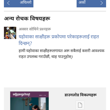
अघिल्लो
अर्को
अन्य रोचक विषयहरू
अक्सर सोधिने प्रश्‍नहरू
यहोवाका साक्षीहरू प्रकोपमा परेकाहरूलाई राहत
दिन्छन्‌?
हामी यहोवाका साक्षीहरूलगायत अरू सबैलाई कसरी आवश्‍यक
राहत उपलब्ध गराउँछौं, थाह पाउनुहोस्‌।
डाउनलोड विकल्पहरू
प्रकाशन