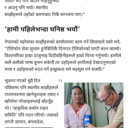
जसरी भए पनि आउन चाहनुहुन्थ्यो
र आउनु पनि भयो। स्थानीय
साक्षीहरूले उहाँको भ्रमणबाट निकै सान्त्वना पाए।”
‘हामी पहिलेभन्दा घनिष्ठ भयौं’
नेपालको यहोवाका साक्षीहरूको कार्यालयमा काम गर्ने सिलासले यसो भने,
“टेलिफोन सेवा सुचारु हुनेबित्तिकै दिनरात टेलिफोनको घण्टी बज्न थाल्यो।
विश्‍वभरिका हाम्रा दाजुभाइ दिदीबहिनीहरूले हाम्रो चिन्ता गर्नुभयो। हामीले
कसै-कसैको भाषा बुझ्न सकेनौं तर उहाँहरूले हामीलाई देखाउनुभएको
माया र उहाँहरूको मदत गर्ने इच्छुकता भने महसुस गर्न सक्यौं।”
भूकम्प गएको थुप्रै दिन
पछिसम्म पनि स्थानीय साक्षीहरूले
राज्यभवनमा खानेकुराहरू ल्याए र
खाँचोमा परेकाहरूलाई बाँडचुँड
गरे। ‘प्राकृतिक प्रकोप राहत
समिति’ पनि गठन गरियो। त्यसको
लगत्तै जापान, बंगलादेश,