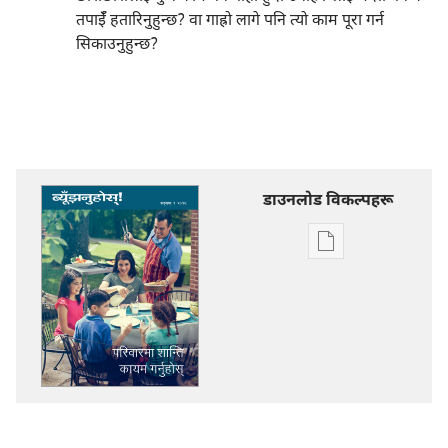
तपाईँ हतारिनुहुन्छ? वा गाह्रो लागे पनि त्यो काम पूरा गर्न
सिकाउनुहुन्छ?
डाउनलोड विकल्पहरू
प्रकाशन
डाउनलोडका
विकल्प
ब्यूँझनुहोस्!
परिवारमा
शान्ति
कायम
गर्नुहोस्‌