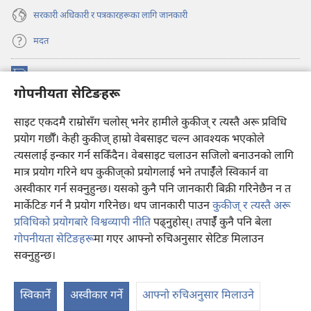
सरकारी अधिकारी र पत्रकारहरूका लागि जानकारी
मदत
अनुदान
(ब्राउजरको
गोपनीयता सेटिङहरू
अर्को
ट्याबमा
प्रहरीधरहरा अनलाइन लाइब्रेरी
साइट एकदमै राम्रोसँग चलोस् भनेर हामीले कुकीज् र त्यस्तै अरू प्रविधि
नयाँ
(ब्राउजरको
पृष्ठ
अर्को
प्रयोग गर्छौँ। केही कुकीज्‌ हाम्रो वेबसाइट चल्न आवश्यक भएकोले
®
JW Hub
खुल्नेछ)
ट्याबमा
(ब्राउजरको
त्यसलाई इन्कार गर्न सकिँदैन। वेबसाइट चलाउन सजिलो बनाउनको लागि
नयाँ
अर्को
मात्र प्रयोग गरिने थप कुकीज्‌को प्रयोगलाई भने तपाईँले स्विकार्न वा
पृष्ठ
JW लाइब्रेरी
एप
ट्याबमा
खुल्नेछ)
अस्वीकार गर्न सक्नुहुन्छ। यसको कुनै पनि जानकारी बिक्री गरिनेछैन न त
नयाँ
मार्केटिङ गर्न नै प्रयोग गरिनेछ। थप जानकारी पाउन
कुकीज् र त्यस्तै अरू
पृष्ठ
खुल्नेछ)
प्रविधिको प्रयोगबारे विश्वव्यापी नीति
पढ्नुहोस्। तपाईँ कुनै पनि बेला
गोपनीयता सेटिङहरू
मा गएर आफ्नो रुचिअनुसार सेटिङ मिलाउन
Copyright
© 2026 Watch Tower Bible and Tract Society of Pennsylvania.
सक्नुहुन्छ।
वि
प्रयोगका सर्तहरू
|
गोपनीयता नीति
|
गोपनीयता सेटिङहरू
दे
स्विकार्ने
अस्वीकार गर्ने
आफ्नो रुचिअनुसार मिलाउने