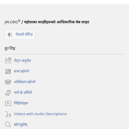
®
JW.ORG
/ यहोवाका साक्षीहरूको आधिकारिक वेब साइट
पेजको सेटिङ
द्रुत लिङ्क
भेट्‌न अनुरोध
सभा खोज्ने
(ब्राउजरको
अर्को
अधिवेशन खोज्ने
(ब्राउजरको
ट्याबमा
अर्को
नयाँ
नयाँ के थपियो
ट्याबमा
पृष्ठ
नयाँ
खुल्नेछ)
भिडियोहरू
पृष्ठ
खुल्नेछ)
Videos with Audio Descriptions
खोज्नुहोस्‌