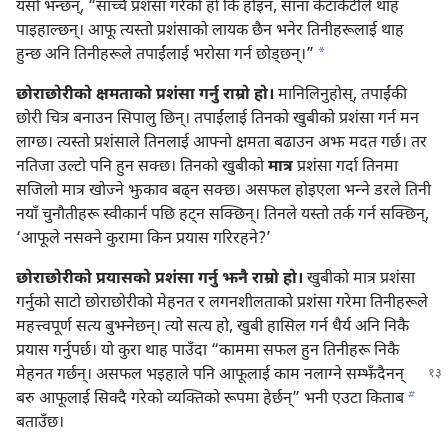
यसो भन्छन्‌, “साँच्चै प्रशंसा गरेको हो कि होइन, साना केटाकेटीले थाह
पाइहाल्छन्‌। आफू त्यस्तो प्रशंसाको लायक छैन भनेर तिनीहरूलाई थाह
a
हुन्छ अनि तिनीहरूले तपाईंलाई भरोसा गर्न छोड्‌छन्‌।”
छोराछोरीको क्षमताको प्रशंसा गर्नु राम्रो हो।
मानिलिनुहोस्‌, तपाईंकी
छोरी चित्र बनाउन सिपालु छिन्‌। तपाईंलाई तिनको खुबीको प्रशंसा गर्न मन
लाग्छ। त्यस्तो प्रशंसाले तिनलाई आफ्नो क्षमता बढाउन अझ मदत गर्छ। तर
नतिजा उल्टो पनि हुन सक्छ। तिनको खुबीको
मात्र
प्रशंसा गर्दा तिनमा
सजिलो मात्र खोज्ने झुकाव बढ्‌न सक्छ। असफल होइएला भन्‍ने डरले तिनी
नयाँ चुनौतीहरू स्वीकार्न पछि हट्‌न सक्छिन्‌। तिनले यस्तो तर्क गर्न सक्छिन्‌,
‘आफूले नसक्ने कुरामा किन प्रयास गरिरहने?’
छोराछोरीको प्रयासको प्रशंसा गर्नु झनै राम्रो हो।
खुबीको मात्र प्रशंसा
गर्नुको साटो छोराछोरीको मेहनत र लगनशीलताको प्रशंसा गरेमा तिनीहरूले
महत्त्वपूर्ण सत्य बुझ्नेछन्‌। त्यो सत्य हो, खुबी हासिल गर्न धैर्य अनि निकै
प्रयास गर्नुपर्छ। यो कुरा थाह पाउँदा “काममा सफल हुन तिनीहरू निकै
मेहनत गर्छन्‌। असफल भइहाले पनि आफूलाई काम नलाग्ने सम्झँदैनन्‌
b
बरु आफूलाई सिक्दै गरेको व्यक्‍तिको रूपमा हेर्छन्‌” भनी एउटा किताब
बताउँछ।