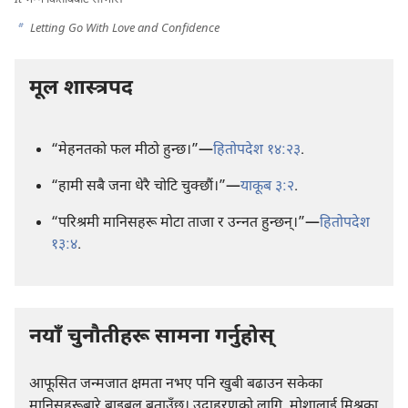
b
Letting Go With Love and Confidence
मूल शास्त्रपद
“मेहनतको फल मीठो हुन्छ।”—
हितोपदेश १४:२३
.
“हामी सबै जना धेरै चोटि चुक्छौं।”—
याकूब ३:२
.
“परिश्रमी मानिसहरू मोटा ताजा र उन्‍नत हुन्छन्‌।”—
हितोपदेश
१३:४
.
नयाँ चुनौतीहरू सामना गर्नुहोस्‌
आफूसित जन्मजात क्षमता नभए पनि खुबी बढाउन सकेका
मानिसहरूबारे बाइबल बताउँछ। उदाहरणको लागि, मोशालाई मिश्रका