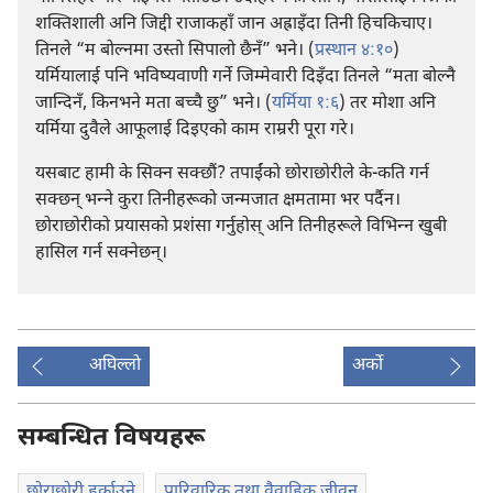
शक्‍तिशाली अनि जिद्दी राजाकहाँ जान अह्राइँदा तिनी हिचकिचाए।
तिनले “म बोल्नमा उस्तो सिपालो छैनँ” भने। (
प्रस्थान ४:१०
)
यर्मियालाई पनि भविष्यवाणी गर्ने जिम्मेवारी दिइँदा तिनले “मता बोल्नै
जान्दिनँ, किनभने मता बच्चै छु” भने। (
यर्मिया १:६
) तर मोशा अनि
यर्मिया दुवैले आफूलाई दिइएको काम राम्ररी पूरा गरे।
यसबाट हामी के सिक्न सक्छौं? तपाईंको छोराछोरीले के-कति गर्न
सक्छन्‌ भन्‍ने कुरा तिनीहरूको जन्मजात क्षमतामा भर पर्दैन।
छोराछोरीको प्रयासको प्रशंसा गर्नुहोस्‌ अनि तिनीहरूले विभिन्‍न खुबी
हासिल गर्न सक्नेछन्‌।
अघिल्लो
अर्को
सम्बन्धित विषयहरू
छोराछोरी हुर्काउने
पारिवारिक तथा वैवाहिक जीवन