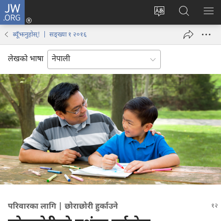
JW.ORG
प्रवेश
(ब्राउजरको
वेब
JW.ORG
मेनु
अर्को
साइटको
मा
देखा
ब्यूँझनुहोस्! | सङ्ख्या १ २०१६
ट्याबमा
भाषा
खोज्नुहोस्‌
नयाँ
परिवर्तन
लेखको भाषा
पृष्ठ
गर्ने
खुल्नेछ)
परिवारका लागि | छोराछोरी हुर्काउने