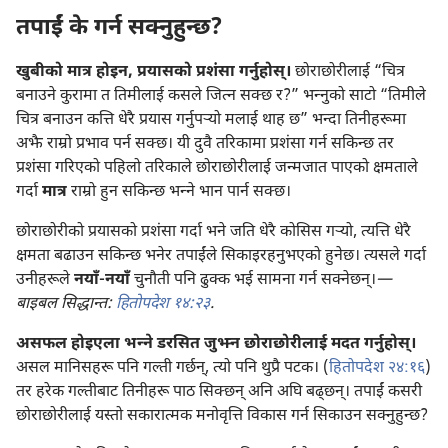
तपाईं के गर्न सक्नुहुन्छ?
खुबीको मात्र होइन, प्रयासको प्रशंसा गर्नुहोस्‌।
छोराछोरीलाई “चित्र
बनाउने कुरामा त तिमीलाई कसले जित्न सक्छ र?” भन्‍नुको साटो “तिमीले
चित्र बनाउन कत्ति धेरै प्रयास गर्नुपऱ्‍यो मलाई थाह छ” भन्दा तिनीहरूमा
अझै राम्रो प्रभाव पर्न सक्छ। यी दुवै तरिकामा प्रशंसा गर्न सकिन्छ तर
प्रशंसा गरिएको पहिलो तरिकाले छोराछोरीलाई जन्मजात पाएको क्षमताले
गर्दा
मात्र
राम्रो हुन सकिन्छ भन्‍ने भान पार्न सक्छ।
छोराछोरीको प्रयासको प्रशंसा गर्दा भने जति धेरै कोसिस गऱ्‍यो, त्यत्ति धेरै
क्षमता बढाउन सकिन्छ भनेर तपाईंले सिकाइरहनुभएको हुनेछ। त्यसले गर्दा
उनीहरूले
नयाँ-नयाँ
चुनौती पनि ढुक्क भई सामना गर्न सक्नेछन्‌।
—
बाइबल सिद्धान्त:
हितोपदेश १४:२३
.
असफल होइएला भन्‍ने डरसित जुझ्न छोराछोरीलाई मदत गर्नुहोस्‌।
असल मानिसहरू पनि गल्ती गर्छन्‌, त्यो पनि थुप्रै पटक। (
हितोपदेश २४:१६
)
तर हरेक गल्तीबाट तिनीहरू पाठ सिक्छन्‌ अनि अघि बढ्‌छन्‌। तपाईं कसरी
छोराछोरीलाई यस्तो सकारात्मक मनोवृत्ति विकास गर्न सिकाउन सक्नुहुन्छ?