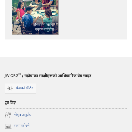
डाउनलोडका
विकल्प
ब्यूँझनुहोस्!
परिवारमा
शान्ति
कायम
गर्नुहोस्‌
®
JW.ORG
/ यहोवाका साक्षीहरूको आधिकारिक वेब साइट
पेजको सेटिङ
द्रुत लिङ्क
भेट्‌न अनुरोध
सभा खोज्ने
(ब्राउजरको