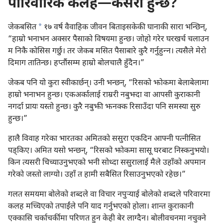
पारिवारिक कलह—कसरी हुन्छ?
a
जेकबसित
१७ वर्ष वैवाहिक जीवन बिताइसकेकी घानाकी सारा भन्छिन्‌,
“हाम्रो भनाभन अक्सर पैसाको विषयमा हुन्छ। जोहो गरेर घरखर्च चलाउन
म निकै कोसिस गर्छु। तर जेकब मसित पैसाबारे कुरै गर्नुहुन्‍न। त्यसैले मेरो
दिमाग तातिन्छ। हप्तौंसम्म हाम्रो बोलचालै हुँदैन।”
जेकब पनि यो कुरा स्वीकार्छन्‌। उनी भन्छन्‌, “रिसको झोकमा बेलाबेलामा
हाम्रो भनाभन हुन्छ। एकअर्कालाई राम्ररी नबुझ्दा वा आपसी कुराकानी
नगर्दा प्रायः यस्तो हुन्छ। कुरै नबुझी झनक्क रिसाउँदा पनि समस्या सुरु
हुन्छ।”
हालै विवाह गरेका भारतका अमितको ससुरा एकदिन आफ्नी पत्नीसित
पड्‌किए। अमित यसो भन्छन्‌, “रिसको झोकमा सासू घरबाट निस्कनुभयो।
किन त्यसरी चिच्याउनुभएको भनी सोध्दा ससुरालाई मैले उहाँको अपमान
गरेको जस्तो लाग्यो। उहाँ त हामी सबैसित रिसाउनुभएको रहेछ।”
गलत समयमा बोलेको शब्दले वा विचार नपुऱ्‍याई बोलेको शब्दले परिवारमा
कलह मच्चिएको तपाईंले पनि याद गर्नुभएको होला। शान्त कुराकानी
एक्कासि चर्काचर्कीमा परिणत हुन केही बेर लाग्दैन। बोलीवचनमा नचुक्ने