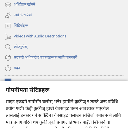
अर्को
अधिवेशन खोज्ने
(ब्राउजरको
ट्याबमा
अर्को
नयाँ
नयाँ के थपियो
ट्याबमा
पृष्ठ
नयाँ
खुल्नेछ)
भिडियोहरू
पृष्ठ
खुल्नेछ)
Videos with Audio Descriptions
खोज्नुहोस्‌
सरकारी अधिकारी र पत्रकारहरूका लागि जानकारी
मदत
अनुदान
(ब्राउजरको
गोपनीयता सेटिङहरू
अर्को
ट्याबमा
प्रहरीधरहरा अनलाइन लाइब्रेरी
साइट एकदमै राम्रोसँग चलोस् भनेर हामीले कुकीज् र त्यस्तै अरू प्रविधि
नयाँ
(ब्राउजरको
पृष्ठ
अर्को
प्रयोग गर्छौँ। केही कुकीज्‌ हाम्रो वेबसाइट चल्न आवश्यक भएकोले
®
JW Hub
खुल्नेछ)
ट्याबमा
(ब्राउजरको
त्यसलाई इन्कार गर्न सकिँदैन। वेबसाइट चलाउन सजिलो बनाउनको लागि
नयाँ
अर्को
मात्र प्रयोग गरिने थप कुकीज्‌को प्रयोगलाई भने तपाईँले स्विकार्न वा
पृष्ठ
JW लाइब्रेरी
एप
ट्याबमा