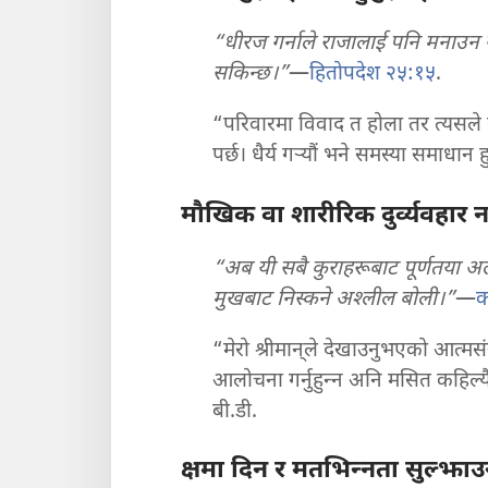
“धीरज गर्नाले राजालाई पनि मनाउन 
सकिन्छ।”
—
हितोपदेश २५:१५
.
“परिवारमा विवाद त होला तर त्यसले क
पर्छ। धैर्य गऱ्‍यौं भने समस्या समाध
मौखिक वा शारीरिक दुर्व्यवहार नगर
“अब यी सबै कुराहरूबाट पूर्णतया अल
मुखबाट निस्कने अश्‍लील बोली।”
—
क
“मेरो श्रीमान्‌ले देखाउनुभएको आत्मसंयम
आलोचना गर्नुहुन्‍न अनि मसित कहिल्यै
बी.डी.
क्षमा दिन र मतभिन्‍नता सुल्झाउन