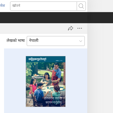
्रवेश
ब्राउजरको
खोज्ने
र्को
्याबमा
याँ
ष्ठ
ुल्नेछ)
लेखको भाषा