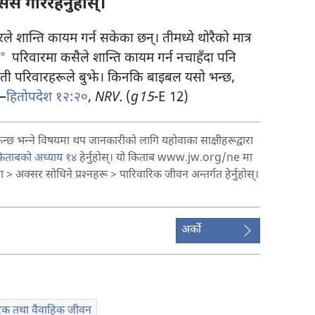
िस गरिरहनुहोस्‌।
 शान्ति कायम गर्न सकेका छन्‌। तीमध्ये थोरैको मात्र
a
परिवारमा कसैले शान्ति कायम गर्न नचाहँदा पनि
 भनेर ती परिवारहरूले बुझे। किनकि बाइबल यसो भन्छ,
”—
हितोपदेश १२:२०
,
NRV.
(
g15
-E 12)
 भन्‍ने विषयमा थप जानकारीको लागि यहोवाका साक्षीहरूद्वारा
 किताबको अध्याय १४
हेर्नुहोस्‌। यो किताब www.jw.org/ne मा
 > अक्सर सोधिने प्रश्‍नहरू >
पारिवारिक जीवन
अन्तर्गत हेर्नुहोस्‌।
अर्को
रिक तथा वैवाहिक जीवन