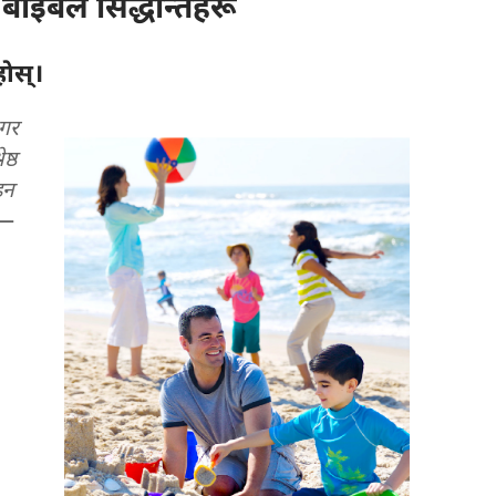
े बाइबल सिद्धान्तहरू
ोस्‌।
नगर
ष्ठ
इन
—