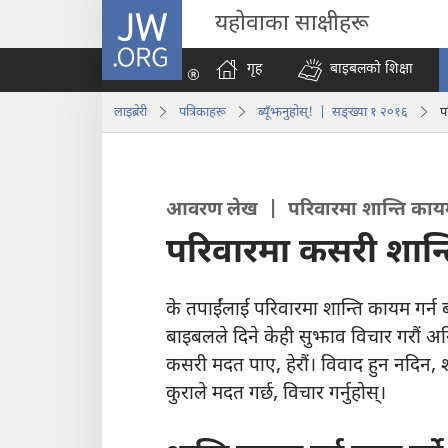
JW.ORG
यहोवाका साक्षीहरू
गृह
बाइबलको शिक्षा
लाइब्रेरी
पत्रिकाहरू
ब्यूँझनुहोस्! | सङ्ख्या १ २०१६
प
आवरण लेख | परिवारमा शान्ति कायम 
परिवारमा कसरी शान्
के तपाईंलाई परिवारमा शान्ति कायम गर्न
बाइबलले दिने केही सुझाव विचार गरौं अनि 
कसरी मदत पाए, हेरौं। विवाद हुन नदिन, श
कुराले मदत गर्छ, विचार गर्नुहोस्‌।