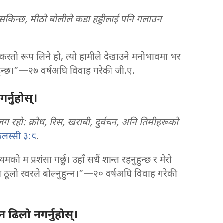
सकिन्छ, मीठो बोलीले कडा हड्डीलाई पनि गलाउन
स्तो रूप लिने हो, त्यो हामीले देखाउने मनोभावमा भर
ान हुन्छ।”—२७ वर्षअघि विवाह गरेकी जी.ए.
्नुहोस्‌।
ग रहो: क्रोध, रिस, खराबी, दुर्वचन, अनि तिमीहरूको
लस्सी ३:८
.
को म प्रशंसा गर्छु। उहाँ सधैं शान्त रहनुहुन्छ र मेरो
 ठूलो स्वरले बोल्नुहुन्‍न।”—२० वर्षअघि विवाह गरेकी
 ढिलो नगर्नुहोस्‌।