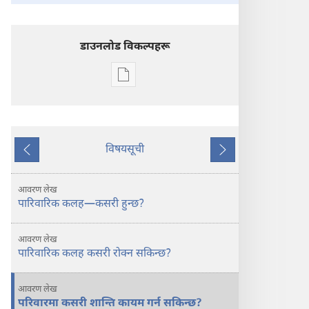
डाउनलोड विकल्पहरू
प्रकाशन
डाउनलोडका
विकल्प
ब्यूँझनुहोस्!
परिवारमा
विषयसूची
अघिल्लो
अर्को
शान्ति
कायम
आवरण लेख
गर्नुहोस्‌
पारिवारिक कलह—कसरी हुन्छ?
आवरण लेख
पारिवारिक कलह कसरी रोक्न सकिन्छ?
आवरण लेख
परिवारमा कसरी शान्ति कायम गर्न सकिन्छ?