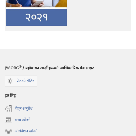
विश्‍वभरिका
यहोवाका
साक्षीहरूको
२०२१
सेवा
वर्ष
रिपोर्ट
®
JW.ORG
/ यहोवाका साक्षीहरूको आधिकारिक वेब साइट
पेजको सेटिङ
द्रुत लिङ्क
भेट्‌न अनुरोध
सभा खोज्ने
(ब्राउजरको
अर्को
अधिवेशन खोज्ने
(ब्राउजरको
ट्याबमा