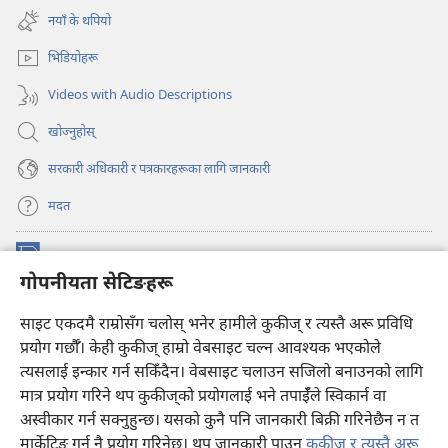
अर्को
नयाँ
नयाँ के थपियो
ट्याबमा
पृष्ठ
नयाँ
खुल्नेछ)
भिडियोहरू
पृष्ठ
खुल्नेछ)
Videos with Audio Descriptions
खोज्नुहोस्‌
सरकारी अधिकारी र पत्रकारहरूका लागि जानकारी
मदत
अनुदान
(ब्राउजरको
गोपनीयता सेटिङहरू
अर्को
ट्याबमा
प्रहरीधरहरा अनलाइन लाइब्रेरी
नयाँ
(ब्राउजरको
साइट एकदमै राम्रोसँग चलोस् भनेर हामीले कुकीज् र त्यस्तै अरू प्रविधि
पृष्ठ
अर्को
प्रयोग गर्छौँ। केही कुकीज्‌ हाम्रो वेबसाइट चल्न आवश्यक भएकोले
®
JW Hub
खुल्नेछ)
ट्याबमा
(ब्राउजरको
त्यसलाई इन्कार गर्न सकिँदैन। वेबसाइट चलाउन सजिलो बनाउनको लागि
नयाँ
अर्को
मात्र प्रयोग गरिने थप कुकीज्‌को प्रयोगलाई भने तपाईँले स्विकार्न वा
पृष्ठ
JW लाइब्रेरी
एप
ट्याबमा
खुल्नेछ)
अस्वीकार गर्न सक्नुहुन्छ। यसको कुनै पनि जानकारी बिक्री गरिनेछैन न त
नयाँ
मार्केटिङ गर्न नै प्रयोग गरिनेछ। थप जानकारी पाउन
कुकीज् र त्यस्तै अरू
पृष्ठ