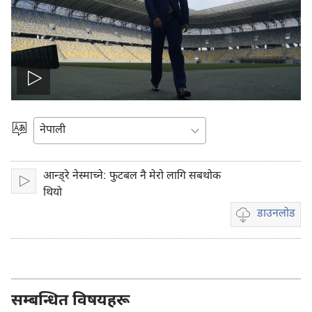
भिडियो
प्ले
भाषा
रोज्ने
गर्ने
आन्ड्रे नेस्माच्ने: फुटबल नै मेरो लागि सबथोक
प्ले
थियो
गर्नुहोस्
डाउनलोड
भिडियो
डाउनलोडका
विकल्पहरू
सम्बन्धित विषयहरू