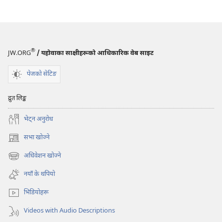
®
JW.ORG
/ यहोवाका साक्षीहरूको आधिकारिक वेब साइट
पेजको सेटिङ
द्रुत लिङ्क
भेट्‌न अनुरोध
सभा खोज्ने
(ब्राउजरको
अर्को
अधिवेशन खोज्ने
(ब्राउजरको
ट्याबमा
अर्को
नयाँ
नयाँ के थपियो
ट्याबमा
पृष्ठ
नयाँ
खुल्नेछ)
भिडियोहरू
पृष्ठ
खुल्नेछ)
Videos with Audio Descriptions