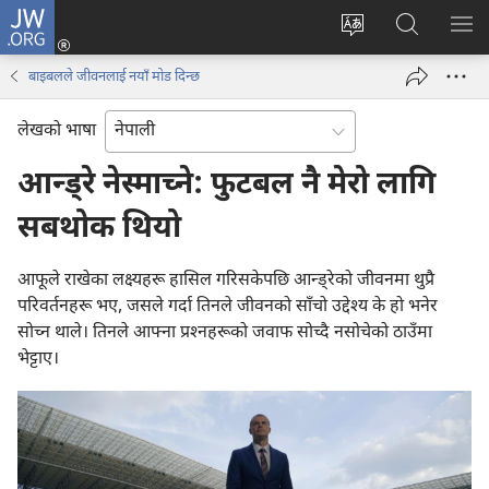
JW.ORG
प्रवेश
(ब्राउजरको
वेब
JW.ORG
मेनु
अर्को
साइटको
मा
देखा
बाइबलले जीवनलाई नयाँ मोड दिन्छ
ट्याबमा
भाषा
खोज्नुहोस्‌
नयाँ
परिवर्तन
लेखको भाषा
पृष्ठ
गर्ने
खुल्नेछ)
आन्ड्रे नेस्माच्ने: फुटबल नै मेरो लागि
सबथोक थियो
आफूले राखेका लक्ष्यहरू हासिल गरिसकेपछि आन्ड्रेको जीवनमा थुप्रै
परिवर्तनहरू भए, जसले गर्दा तिनले जीवनको साँचो उद्देश्‍य के हो भनेर
सोच्न थाले। तिनले आफ्ना प्रश्‍नहरूको जवाफ सोच्दै नसोचेको ठाउँमा
भेट्टाए।