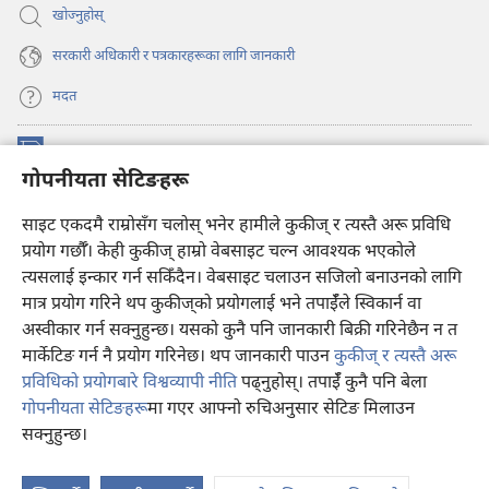
खोज्नुहोस्‌
सरकारी अधिकारी र पत्रकारहरूका लागि जानकारी
मदत
अनुदान
(ब्राउजरको
गोपनीयता सेटिङहरू
अर्को
ट्याबमा
प्रहरीधरहरा अनलाइन लाइब्रेरी
साइट एकदमै राम्रोसँग चलोस् भनेर हामीले कुकीज् र त्यस्तै अरू प्रविधि
नयाँ
(ब्राउजरको
पृष्ठ
अर्को
प्रयोग गर्छौँ। केही कुकीज्‌ हाम्रो वेबसाइट चल्न आवश्यक भएकोले
®
JW Hub
खुल्नेछ)
ट्याबमा
(ब्राउजरको
त्यसलाई इन्कार गर्न सकिँदैन। वेबसाइट चलाउन सजिलो बनाउनको लागि
नयाँ
अर्को
मात्र प्रयोग गरिने थप कुकीज्‌को प्रयोगलाई भने तपाईँले स्विकार्न वा
पृष्ठ
JW लाइब्रेरी
एप
ट्याबमा
खुल्नेछ)
अस्वीकार गर्न सक्नुहुन्छ। यसको कुनै पनि जानकारी बिक्री गरिनेछैन न त
नयाँ
मार्केटिङ गर्न नै प्रयोग गरिनेछ। थप जानकारी पाउन
कुकीज् र त्यस्तै अरू
पृष्ठ
खुल्नेछ)
प्रविधिको प्रयोगबारे विश्वव्यापी नीति
पढ्नुहोस्। तपाईँ कुनै पनि बेला
गोपनीयता सेटिङहरू
मा गएर आफ्नो रुचिअनुसार सेटिङ मिलाउन
Copyright
© 2026 Watch Tower Bible and Tract Society of Pennsylvania.
सक्नुहुन्छ।
प्रयोगका सर्तहरू
|
गोपनीयता नीति
|
गोपनीयता सेटिङहरू