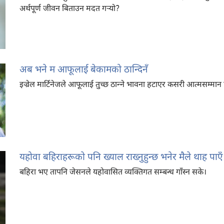
अर्थपूर्ण जीवन बिताउन मदत गऱ्‍यो?
अब भने म आफूलाई बेकामको ठान्दिनँ
इज्रेल मार्टिनेजले आफूलाई तुच्छ ठान्‍ने भावना हटाएर कसरी आत्मसम्मान
यहोवा बहिराहरूको पनि ख्याल राख्नुहुन्छ भनेर मैले थाह पाएँ
बहिरा भए तापनि जेसनले यहोवासित व्यक्‍तिगत सम्बन्ध गाँस्न सके।