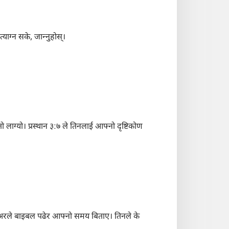
ाग्न सके, जान्‍नुहोस्‌।
्तो लाग्यो। प्रस्थान ३:७ ले तिनलाई आफ्नो दृष्टिकोण
फ बाउअरले बाइबल पढेर आफ्नो समय बिताए। तिनले के