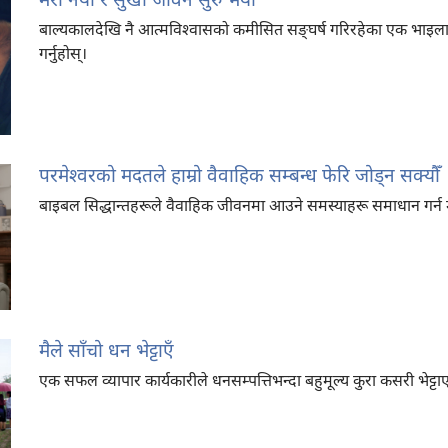
मेरो नयाँ र सुखी जीवन सुरु भयो
बाल्यकालदेखि नै आत्मविश्‍वासको कमीसित सङ्‌घर्ष गरिरहेका एक भाइला
गर्नुहोस्‌।
परमेश्‍वरको मदतले हाम्रो वैवाहिक सम्बन्ध फेरि जोड्‌न सक्यौँ
बाइबल सिद्धान्तहरूले वैवाहिक जीवनमा आउने समस्याहरू समाधान गर्न 
मैले साँचो धन भेट्टाएँ
एक सफल व्यापार कार्यकारीले धनसम्पत्तिभन्दा बहुमूल्य कुरा कसरी भेट्टा