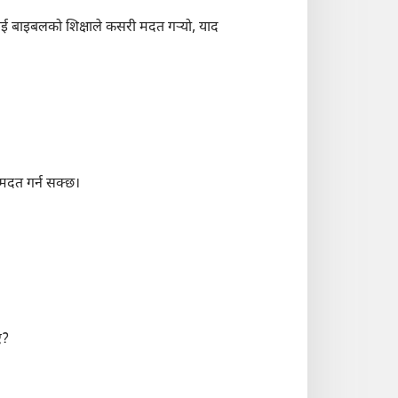
ई बाइबलको शिक्षाले कसरी मदत गऱ्‍यो, याद
मदत गर्न सक्छ।
ए?