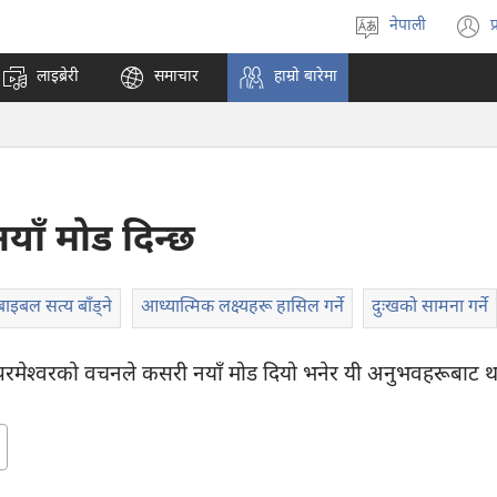
नेपाली
प
भाषा
(
रोज्ने
अ
लाइब्रेरी
समाचार
हाम्रो बारेमा
ट
न
पृ
ख
ाँ मोड दिन्छ
बाइबल सत्य बाँड्‌ने
आध्यात्मिक लक्ष्यहरू हासिल गर्ने
दुःखको सामना गर्ने
रमेश्‍वरको वचनले कसरी नयाँ मोड दियो भनेर यी अनुभवहरूबाट था