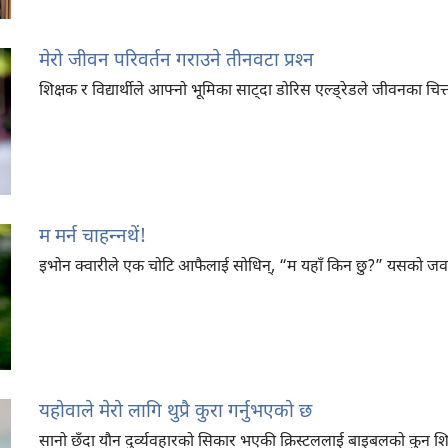
मेरो जीवन परिवर्तन गराउने तीनवटा प्रश्‍न
शिक्षक र विद्यार्थीले आफ्नो भूमिका साट्‌दा डोरिस एल्ड्रेडले जीवनका चि
म मर्न चाहन्‍नथें!
इभोन क्वारीले एक चोटि आफैलाई सोधिन्‌, “म यहाँ किन छु?” यसको ज
यहोवाले मेरो लागि थुप्रै कुरा गर्नुभएको छ
सानो छँदा यौन दुर्व्यवहारको सिकार भएकी क्रिस्टललाई बाइबलको कुन शिक्