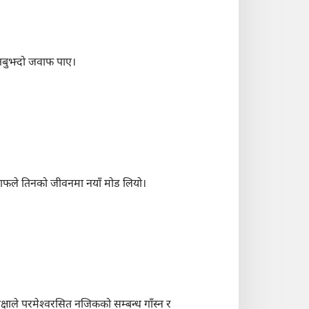
त्तबुझ्दो जवाफ पाए।
वाफले तिनको जीवनमा नयाँ मोड लियो।
षाले परमेश्‍वरसित नजिकको सम्बन्ध गाँस्न र