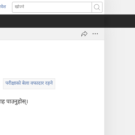
्रवेश
ब्राउजरको
खोज्ने
र्को
्याबमा
याँ
ष्ठ
ुल्नेछ)
परीक्षाको बेला वफादार रहने
ह पाउनुहोस्‌।