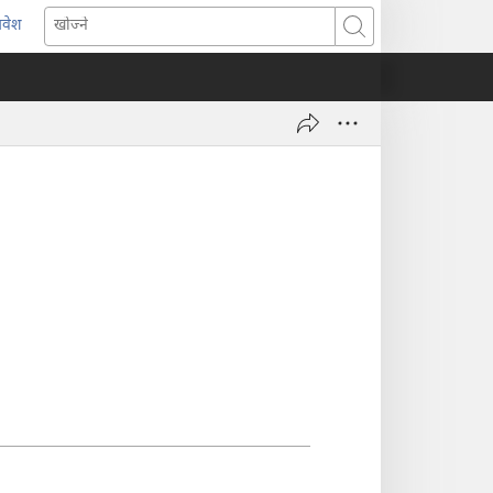
्रवेश
ब्राउजरको
खोज्ने
र्को
्याबमा
याँ
ष्ठ
ुल्नेछ)