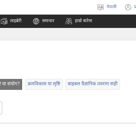
नेपाली
प
भाषा
(
रोज्ने
अ
लाइब्रेरी
समाचार
हाम्रो बारेमा
ट
न
पृ
ख
्टि या संयोग?
क्रमविकास या सृष्टि
बाइबल वैज्ञानिक तवरमा सही