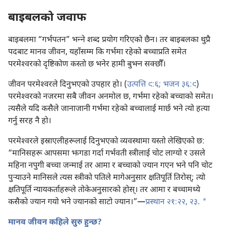
बाइबलको जवाफ
बाइबलमा “गर्भपतन” भन्‍ने शब्द प्रयोग गरिएको छैन। तर बाइबलका थुप्रै
पदबाट मानव जीवन, यहाँसम्म कि गर्भमा रहेको बच्चाप्रति समेत
परमेश्‍वरको दृष्टिकोण कस्तो छ भनेर हामी बुझ्न सक्छौँ।
जीवन परमेश्‍वरले दिनुभएको उपहार हो। (
उत्पत्ति ९:६;
भजन ३६:⁠९
)
परमेश्‍वरको नजरमा सबै जीवन अनमोल छ, गर्भमा रहेको बच्चाको समेत।
त्यसैले यदि कसैले जानाजानी गर्भमा रहेको बच्चालाई मार्छ भने त्यो हत्या
गर्नु सरह नै हो।
परमेश्‍वरले इस्राएलीहरूलाई दिनुभएको व्यवस्थामा यस्तो लेखिएको छ:
“मानिसहरू आपसमा झगडा गर्दा गर्भवती स्त्रीलाई चोट लाग्यो र उसले
महिना नपुगी बच्चा जन्माई तर आमा र बच्चाको ज्यान गएन भने पनि चोट
पुऱ्‍याउने मानिसले त्यस स्त्रीको पतिले मागेअनुसार क्षतिपूर्ति तिरोस्‌; त्यो
क्षतिपूर्ति न्यायकर्ताहरूले तोकेअनुसारको होस्‌। तर आमा र बच्चामध्ये
a
कसैको ज्यान गयो भने ज्यानको साटो ज्यान।”​—⁠
प्रस्थान २१:​२२, २३
.
मानव जीवन कहिले सुरु हुन्छ?