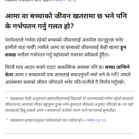
त्यसमा गर्भपतन पनि पर्छ।​—⁠
भजन ८६:⁠५
.
आमा वा बच्चाको जीवन खतरामा छ भने पनि
के गर्भपतन गर्नु गलत हो?
परमेश्‍वरले गर्भमा रहेको बच्चाको जीवनलाई अनमोल ठान्‍नुहुन्छ भनेर
हामीले थाह पायौँ। त्यसैले आमा वा बच्चाको जीवनलाई केही खतरा
हुन
सक्छ
भन्दैमा गर्भपतन गर्नु यहोवाको नजरमा स्वीकार्य हुँदैन।
विरलै मात्र आउन सक्ने एउटा आकस्मिक अवस्था पनि छ।
बच्चा जन्मिने
बेला
आमा र बच्चामध्ये एक जनालाई बचाउनुपर्ने भयो भने के गर्ने? त्यस्तो
अवस्थामा कसको जीवन जोगाउने भनेर पति-पत्नीले नै निर्णय गर्नुपर्छ।
a
बाइबलका केही अनुवादमा इस्राएलीहरूलाई दिइएको यो व्यवस्थालाई गर्भमा रहेको बच्चाको
जीवनभन्दा आमाको जीवन बहुमूल्य हुन्छ भनेर बुझाउने तरिकाले अनुवाद गरिएको छ। तर यहाँ
चलाइएको हिब्रू शब्दले आमा र बच्चामध्ये कसैको ज्यान जाने घटनालाई बुझाउँछ।
b
बाइबलमा बताइएअनुसार परमेश्‍वरको नाम यहोवा हो।​—⁠
भजन ८३:१८
.