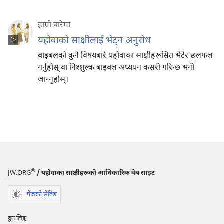
हाम्रो बारेमा
यहोवाको साक्षीलाई भेट्‌न अनुरोध
बाइबलको कुनै विषयबारे यहोवाका साक्षीहरूसित भेटेर छलफल
गर्नुहोस्‌ वा निश्‍शुल्क बाइबल अध्ययन कसरी गरिन्छ भनी
जान्‍नुहोस्‌।
®
JW.ORG
/ यहोवाका साक्षीहरूको आधिकारिक वेब साइट
पेजको सेटिङ
द्रुत लिङ्क