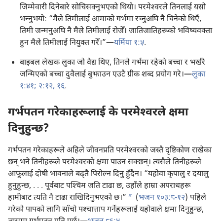
जिम्मेवारी दिनेबारे सोचिसक्नुभएको थियो। परमेश्‍वरले तिनलाई यसो
भन्‍नुभयो: “मैले तिमीलाई आमाको गर्भमा रच्नुअघि नै चिनेको थिएँ,
तिमी जन्मनुअघि नै मैले तिमीलाई रोजेँ। जातिजातिहरूको भविष्यवक्‍ता
हुन मैले तिमीलाई नियुक्‍त गरेँ।”​—⁠
यर्मिया १:⁠५
.
बाइबल लेखक लुका जो वैद्य थिए, तिनले गर्भमा रहेको बच्चा र भर्खरै
जन्मिएको बच्चा दुवैलाई बुझाउन एउटै ग्रीक शब्द प्रयोग गरे।​—⁠
लुका
१:४१;
२:​१२,
१६
.
गर्भपतन गरेकाहरूलाई के परमेश्‍वरले क्षमा
दिनुहुन्छ?
गर्भपतन गरेकाहरूले अहिले जीवनप्रति परमेश्‍वरको जस्तै दृष्टिकोण राखेका
छन्‌ भने तिनीहरूले परमेश्‍वरको क्षमा पाउन सक्छन्‌। त्यसैले तिनीहरूले
आफूलाई दोषी भावनाले बढ्‌तै पिरोल्न दिनु हुँदैन। “यहोवा कृपालु र दयालु
हुनुहुन्छ, . . . पूर्वबाट पश्‍चिम जति टाढा छ, उहाँले हाम्रा अपराधहरू
b
हामीबाट त्यति नै टाढा राखिदिनुभएको छ।”
(
भजन १०३:​८-१२
) पहिले
गरेको पापको लागि साँचो पश्‍चात्ताप गर्नेहरूलाई यहोवाले क्षमा दिनुहुन्छ,