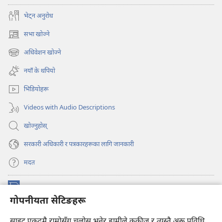
भेट्‌न अनुरोध
सभा खोज्ने
(ब्राउजरको
अर्को
अधिवेशन खोज्ने
(ब्राउजरको
ट्याबमा
अर्को
नयाँ
नयाँ के थपियो
ट्याबमा
पृष्ठ
नयाँ
खुल्नेछ)
भिडियोहरू
पृष्ठ
खुल्नेछ)
Videos with Audio Descriptions
खोज्नुहोस्‌
सरकारी अधिकारी र पत्रकारहरूका लागि जानकारी
मदत
अनुदान
(ब्राउजरको
गोपनीयता सेटिङहरू
अर्को
ट्याबमा
प्रहरीधरहरा अनलाइन लाइब्रेरी
नयाँ
(ब्राउजरको
साइट एकदमै राम्रोसँग चलोस् भनेर हामीले कुकीज् र त्यस्तै अरू प्रविधि