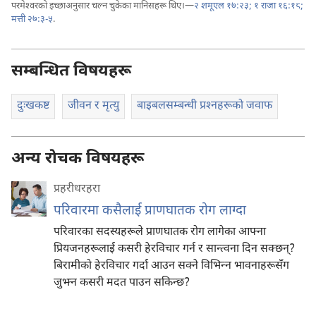
परमेश्‍वरको इच्छाअनुसार चल्न चुकेका मानिसहरू थिए।—
२ शमूएल १७:२३;
१ राजा १६:१८;
मत्ती २७:३-५
.
सम्बन्धित विषयहरू
दुःखकष्ट
जीवन र मृत्यु
बाइबलसम्बन्धी प्रश्‍नहरूको जवाफ
अन्य रोचक विषयहरू
प्रहरीधरहरा
परिवारमा कसैलाई प्राणघातक रोग लाग्दा
परिवारका सदस्यहरूले प्राणघातक रोग लागेका आफ्ना
प्रियजनहरूलाई कसरी हेरविचार गर्न र सान्त्वना दिन सक्छन्‌?
बिरामीको हेरविचार गर्दा आउन सक्ने विभिन्‍न भावनाहरूसँग
जुझ्न कसरी मदत पाउन सकिन्छ?