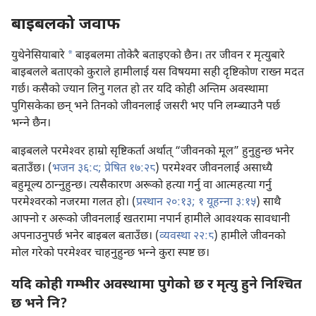
बाइबलको जवाफ
a
युथेनेसियाबारे
बाइबलमा तोकेरै बताइएको छैन। तर जीवन र मृत्युबारे
बाइबलले बताएको कुराले हामीलाई यस विषयमा सही दृष्टिकोण राख्न मदत
गर्छ। कसैको ज्यान लिनु गलत हो तर यदि कोही अन्तिम अवस्थामा
पुगिसकेका छन्‌ भने तिनको जीवनलाई जसरी भए पनि लम्ब्याउनै पर्छ
भन्‍ने छैन।
बाइबलले परमेश्‍वर हाम्रो सृष्टिकर्ता अर्थात्‌ “जीवनको मूल” हुनुहुन्छ भनेर
बताउँछ। (
भजन ३६:९;
प्रेषित १७:२८
) परमेश्‍वर जीवनलाई असाध्यै
बहुमूल्य ठान्‍नुहुन्छ। त्यसैकारण अरूको हत्या गर्नु वा आत्महत्या गर्नु
परमेश्‍वरको नजरमा गलत हो। (
प्रस्थान २०:१३;
१ यूहन्‍ना ३:१५
) साथै
आफ्नो र अरूको जीवनलाई खतरामा नपार्न हामीले आवश्‍यक सावधानी
अपनाउनुपर्छ भनेर बाइबल बताउँछ। (
व्यवस्था २२:८
) हामीले जीवनको
मोल गरेको परमेश्‍वर चाहनुहुन्छ भन्‍ने कुरा स्पष्ट छ।
यदि कोही गम्भीर अवस्थामा पुगेको छ र मृत्यु हुने निश्‍चित
छ भने नि?