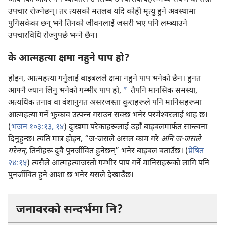
उपचार रोज्नेछन्‌। तर त्यसको मतलब यदि कोही मृत्यु हुने अवस्थामा
पुगिसकेका छन्‌ भने तिनको जीवनलाई जसरी भए पनि लम्ब्याउने
उपचारविधि रोज्नुपर्छ भन्‍ने छैन।
के आत्महत्या क्षमा नहुने पाप हो?
होइन, आत्महत्या गर्नुलाई बाइबलले क्षमा नहुने पाप भनेको छैन। हुनत
b
आफ्नै ज्यान लिनु भनेको गम्भीर पाप हो,
तैपनि मानसिक समस्या,
अत्यधिक तनाव वा वंशानुगत असरजस्ता कुराहरूले पनि मानिसहरूमा
आत्महत्या गर्ने झुकाव उत्पन्‍न गराउन सक्छ भनेर परमेश्‍वरलाई थाह छ।
(
भजन १०३:१३, १४
) दुःखमा परेकाहरूलाई उहाँ बाइबलमार्फत सान्त्वना
दिनुहुन्छ। त्यति मात्र होइन, “ज-जसले असल काम गरे
अनि ज-जसले
गरेनन्‌,
तिनीहरू दुवै पुनर्जीवित हुनेछन्‌” भनेर बाइबल बताउँछ। (
प्रेषित
२४:१५
) त्यसैले आत्महत्याजस्तो गम्भीर पाप गर्ने मानिसहरूको लागि पनि
पुनर्जीवित हुने आशा छ भनेर यसले देखाउँछ।
जनावरको सन्दर्भमा नि?