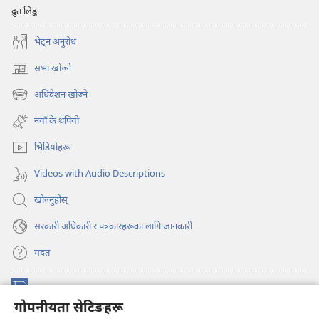
द्रुत लिङ्क
भेट्‌न अनुरोध
सभा खोज्ने
(ब्राउजरको
अर्को
अधिवेशन खोज्ने
(ब्राउजरको
ट्याबमा
अर्को
नयाँ
नयाँ के थपियो
ट्याबमा
पृष्ठ
नयाँ
खुल्नेछ)
भिडियोहरू
पृष्ठ
खुल्नेछ)
Videos with Audio Descriptions
खोज्नुहोस्‌
सरकारी अधिकारी र पत्रकारहरूका लागि जानकारी
मदत
अनुदान
(ब्राउजरको
गोपनीयता सेटिङहरू
अर्को