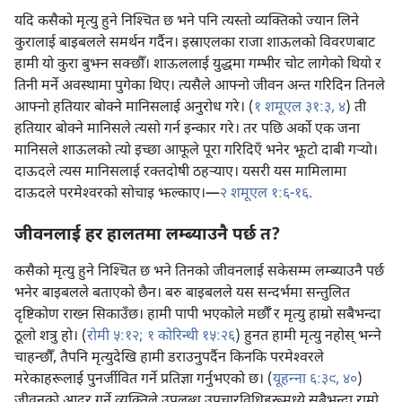
यदि कसैको मृत्यु हुने निश्‍चित छ भने पनि त्यस्तो व्यक्‍तिको ज्यान लिने
कुरालाई बाइबलले समर्थन गर्दैन। इस्राएलका राजा शाऊलको विवरणबाट
हामी यो कुरा बुझ्न सक्छौँ। शाऊललाई युद्धमा गम्भीर चोट लागेको थियो र
तिनी मर्ने अवस्थामा पुगेका थिए। त्यसैले आफ्नो जीवन अन्त गरिदिन तिनले
आफ्नो हतियार बोक्ने मानिसलाई अनुरोध गरे। (
१ शमूएल ३१:३, ४
) ती
हतियार बोक्ने मानिसले त्यसो गर्न इन्कार गरे। तर पछि अर्को एक जना
मानिसले शाऊलको त्यो इच्छा आफूले पूरा गरिदिएँ भनेर झूटो दाबी गऱ्‍यो।
दाऊदले त्यस मानिसलाई रक्‍तदोषी ठहऱ्‍याए। यसरी यस मामिलामा
दाऊदले परमेश्‍वरको सोचाइ झल्काए।—
२ शमूएल १:६-१६
.
जीवनलाई हर हालतमा लम्ब्याउनै पर्छ त?
कसैको मृत्यु हुने निश्‍चित छ भने तिनको जीवनलाई सकेसम्म लम्ब्याउनै पर्छ
भनेर बाइबलले बताएको छैन। बरु बाइबलले यस सन्दर्भमा सन्तुलित
दृष्टिकोण राख्न सिकाउँछ। हामी पापी भएकोले मर्छौँ र मृत्यु हाम्रो सबैभन्दा
ठूलो शत्रु हो। (
रोमी ५:१२;
१ कोरिन्थी १५:२६
) हुनत हामी मृत्यु नहोस्‌ भन्‍ने
चाहन्छौँ, तैपनि मृत्युदेखि हामी डराउनुपर्दैन किनकि परमेश्‍वरले
मरेकाहरूलाई पुनर्जीवित गर्ने प्रतिज्ञा गर्नुभएको छ। (
यूहन्‍ना ६:३९, ४०
)
जीवनको आदर गर्ने व्यक्‍तिले उपलब्ध उपचारविधिहरूमध्ये सबैभन्दा राम्रो