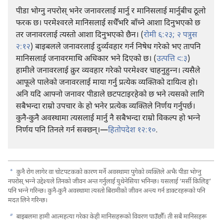
पीडा भोग्नु नपरोस्‌ भनेर जनावरलाई मार्नु र मानिसलाई मार्नुबीच ठूलो
फरक छ। परमेश्‍वरले मानिसलाई सधैँभरि बाँच्ने आशा दिनुभएको छ
तर जनावरलाई त्यस्तो आशा दिनुभएको छैन। (
रोमी ६:२३;
२ पत्रुस
२:१२
) बाइबलले जनावरलाई दुर्व्यवहार गर्न निषेध गरेको भए तापनि
मानिसलाई जनावरमाथि अधिकार भने दिएको छ। (
उत्पत्ति ९:३
)
हामीले जनावरलाई क्रुर व्यवहार गरेको परमेश्‍वर चाहनुहुन्‍न। त्यसैले
आफूले पालेको जनावरलाई माया गर्नु प्रत्येक व्यक्‍तिको दायित्व हो।
अनि यदि आफ्नो जनावर पीडाले छटपटाइरहेको छ भने त्यसको लागि
सबैभन्दा राम्रो उपचार के हो भनेर प्रत्येक व्यक्‍तिले निर्णय गर्नुपर्छ।
कुनै-कुनै अवस्थामा त्यसलाई मार्नु नै सबैभन्दा राम्रो विकल्प हो भन्‍ने
निर्णय पनि तिनले गर्न सक्छन्‌।—
हितोपदेश १२:१०
.
a
कुनै रोग लागेर वा चोटपटकको कारण मर्ने अवस्थामा पुगेको व्यक्‍तिले अझै पीडा भोग्नु
नपरोस्‌ भन्‍ने उद्देश्‍यले तिनको जीवन अन्त गर्नुलाई युथेनेसिया भनिन्छ। यसलाई ‘मर्सी किलिङ्‌’
पनि भन्‍ने गरिन्छ। कुनै-कुनै अवस्थामा त्यस्तो बिरामीको जीवन अन्त्य गर्न डाक्टरहरूको पनि
मदत लिने गरिन्छ।
b
बाइबलमा हामी आत्महत्या गरेका केही मानिसहरूको विवरण पाउँछौँ। ती सबै मानिसहरू