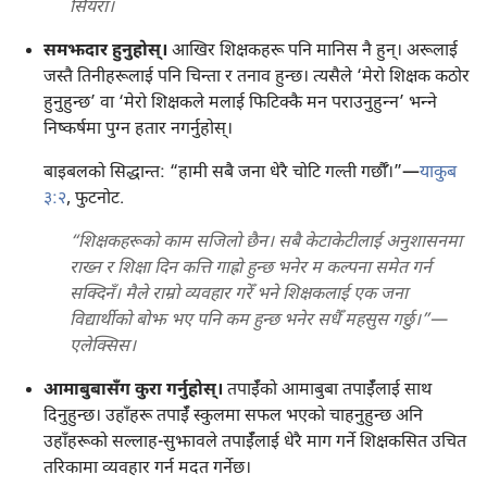
सियरा।
समझदार हुनुहोस्‌।
आखिर शिक्षकहरू पनि मानिस नै हुन्‌। अरूलाई
जस्तै तिनीहरूलाई पनि चिन्ता र तनाव हुन्छ। त्यसैले ‘मेरो शिक्षक कठोर
हुनुहुन्छ’ वा ‘मेरो शिक्षकले मलाई फिटिक्कै मन पराउनुहुन्‍न’ भन्‍ने
निष्कर्षमा पुग्न हतार नगर्नुहोस्‌।
बाइबलको सिद्धान्त: “हामी सबै जना धेरै चोटि गल्ती गर्छौँ।”—
याकुब
३:२
, फुटनोट.
“शिक्षकहरूको काम सजिलो छैन। सबै केटाकेटीलाई अनुशासनमा
राख्न र शिक्षा दिन कत्ति गाह्रो हुन्छ भनेर म कल्पना समेत गर्न
सक्दिनँ। मैले राम्रो व्यवहार गरेँ भने शिक्षकलाई एक जना
विद्यार्थीको बोझ भए पनि कम हुन्छ भनेर सधैँ महसुस गर्छु।”—
एलेक्सिस।
आमाबुबासँग कुरा गर्नुहोस्‌।
तपाईँको आमाबुबा तपाईँलाई साथ
दिनुहुन्छ। उहाँहरू तपाईँ स्कुलमा सफल भएको चाहनुहुन्छ अनि
उहाँहरूको सल्लाह-सुझावले तपाईँलाई धेरै माग गर्ने शिक्षकसित उचित
तरिकामा व्यवहार गर्न मदत गर्नेछ।