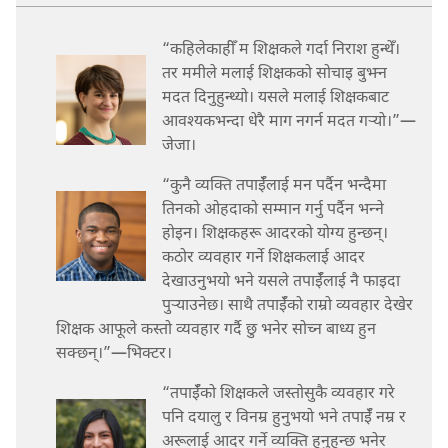
“कहिलेकाहीँ म शिक्षकले गर्दा निराश हुन्थेँ।
तर ममीले मलाई शिक्षकको सोचाइ बुझ्न
मदत दिनुहुन्थ्यो। यसले मलाई शिक्षकबाट
आवश्‍यकभन्दा धेरै माग नगर्न मदत गऱ्‍यो।”—
जेजा।
“कुनै व्यक्‍ति तपाईँलाई मन पर्दैन भन्दैमा
तिनको ओहदाको सम्मान गर्नु पर्दैन भन्‍ने
होइन। शिक्षकहरू आदरको योग्य हुन्छन्‌।
कठोर व्यवहार गर्ने शिक्षकलाई आदर
देखाउनुभयो भने यसले तपाईँलाई नै फाइदा
पुऱ्‍याउनेछ। साथै तपाईँको राम्रो व्यवहार देखेर
शिक्षक आफूले कस्तो व्यवहार गर्दै छु भनेर सोच्न बाध्य हुन
सक्छन्‌।”—भिक्टर।
“तपाईँको शिक्षकले जस्तोसुकै व्यवहार गरे
पनि दयालु र विनम्र हुनुभयो भने तपाईँ नम्र र
अरूलाई आदर गर्ने व्यक्‍ति हुनुहुन्छ भनेर