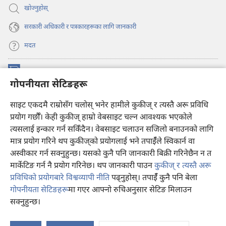
खोज्नुहोस्‌
सरकारी अधिकारी र पत्रकारहरूका लागि जानकारी
मदत
अनुदान
(ब्राउजरको
गोपनीयता सेटिङहरू
अर्को
ट्याबमा
प्रहरीधरहरा अनलाइन लाइब्रेरी
साइट एकदमै राम्रोसँग चलोस् भनेर हामीले कुकीज् र त्यस्तै अरू प्रविधि
नयाँ
(ब्राउजरको
पृष्ठ
अर्को
प्रयोग गर्छौँ। केही कुकीज्‌ हाम्रो वेबसाइट चल्न आवश्यक भएकोले
®
JW Hub
खुल्नेछ)
ट्याबमा
(ब्राउजरको
त्यसलाई इन्कार गर्न सकिँदैन। वेबसाइट चलाउन सजिलो बनाउनको लागि
नयाँ
अर्को
मात्र प्रयोग गरिने थप कुकीज्‌को प्रयोगलाई भने तपाईँले स्विकार्न वा
पृष्ठ
JW लाइब्रेरी
एप
ट्याबमा
खुल्नेछ)
अस्वीकार गर्न सक्नुहुन्छ। यसको कुनै पनि जानकारी बिक्री गरिनेछैन न त
नयाँ
मार्केटिङ गर्न नै प्रयोग गरिनेछ। थप जानकारी पाउन
कुकीज् र त्यस्तै अरू
पृष्ठ
खुल्नेछ)
प्रविधिको प्रयोगबारे विश्वव्यापी नीति
पढ्नुहोस्। तपाईँ कुनै पनि बेला
गोपनीयता सेटिङहरू
मा गएर आफ्नो रुचिअनुसार सेटिङ मिलाउन
Copyright
© 2026 Watch Tower Bible and Tract Society of Pennsylvania.
सक्नुहुन्छ।
प्रयोगका सर्तहरू
|
गोपनीयता नीति
|
गोपनीयता सेटिङहरू