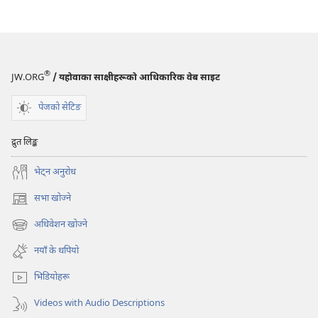
®
JW.ORG
/ यहोवाका साक्षीहरूको आधिकारिक वेब साइट
पेजको सेटिङ
द्रुत लिङ्क
भेट्‌न अनुरोध
सभा खोज्ने
(ब्राउजरको
अर्को
अधिवेशन खोज्ने
(ब्राउजरको
ट्याबमा
अर्को
नयाँ
नयाँ के थपियो
ट्याबमा
पृष्ठ
नयाँ
खुल्नेछ)
भिडियोहरू
पृष्ठ
खुल्नेछ)
Videos with Audio Descriptions