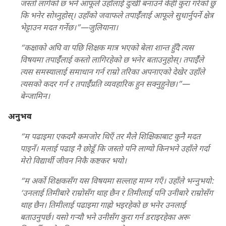
जस्तो लागेको छ भने आफूले उहाँलाई दुःखी बनाउने केही कुरा गरेको छु
कि भनेर सोध्नुहोस्‌। उहाँको जवाफले तपाईँलाई आफूले सुधार्नुपर्ने क्षेत्र
भेट्टाउन मदत गर्नेछ।”—जुलियाना।
“कक्षाको अघि वा पछि शिक्षक मात्र भएको बेला शान्त हुँदै त्यस
विषयमा तपाईँलाई कस्तो लागिरहेको छ भनेर बताउनुहोस्‌। तपाईँले
त्यस समस्यालाई समाधान गर्न राम्रो तरिका अपनाएको देखेर उहाँले
त्यसको कदर गर्न र तपाईँप्रति व्यवहारिक हुन सक्नुहुनेछ।”—
बेन्जामिन।
अनुभव
“म पढाइमा एकदमै कमजोर थिएँ तर मैले शिक्षिकाबाट कुनै मदत
पाइनँ। मलाई पढाइ नै छोडूँ कि जस्तो पनि लाग्यो किनभने उहाँले गर्दा
मेरो विद्यार्थी जीवन निकै कष्टकर भयो।
“म अर्को शिक्षकसँग यस विषयमा सल्लाह माग्न गएँ। उहाँले भन्‍नुभयो:
‘उनलाई तिमीबारे राम्रोसँग थाह छैन र तिमीलाई पनि उनीबारे राम्रोसँग
थाह छैन। तिमीलाई पढाइमा गाह्रो भइरहेको छ भनेर उनलाई
बताउनुपर्छ। यसो गऱ्‍यौ भने उनीसँग कुरा गर्न डराइरहेका अरू