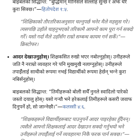
बाइबलको सिद्धान्त: “बुद्धिमान्‌ मानिसले सल्लाह सुन्छ र अझ धेरै
कुरा सिक्छ।”—
हितोपदेश १:५
.
“शिक्षिकाको तौरतरिकाअनुसार चल्नुपर्छ भनेर मैले महसुस गरे।
त्यसपछि उहाँले चाहनुभएको तरिकामै आफ्नो काम पूरा गर्न सक्दो
गरेँ। यसो गर्दा मैले उहाँसँग राम्रो सम्बन्ध कायम गर्न सकेँ।”—
क्रिस्टोफर।
आदर देखाउनुहोस्‌।
शिक्षकसित रुखो भएर नबोल्नुहोस्‌। उनीहरूले
जति नै नराम्रो व्यवहार गरे पनि मुखमुखै नलाग्नुहोस्‌। उनीहरूले
तपाईँलाई साथीको रूपमा नभई विद्यार्थीको रूपमा हेर्छन्‌ भन्‍ने कुरा
नबिर्सनुहोस्‌।
बाइबलको सिद्धान्त: “तिमीहरूको बोली सधैँ नुनले स्वादिलो पारेको
जस्तो दयालु होस्‌। यसो गऱ्‍यौ भने हरेकलाई तिमीहरूले कसरी जवाफ
दिनुपर्ने हो, सो जान्‍नेछौ।”—
कलस्सी ४:६
.
“शिक्षकहरूले विद्यार्थीहरूबाट पाउनुपर्ने आदर पाइरहेका हुँदैनन्‌।
त्यसैले आफ्नो शिक्षकलाई आदर देखाउन सक्दो गर्नुभयो भने
उनीहरूले तपाईँलाई गर्ने व्यवहारमा निकै फरक पार्न सक्छ।”—