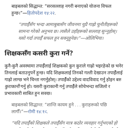
बाइबलको सिद्धान्त: “सरसल्लाह नगरी बनाएको योजना विफल
हुन्छ।”—
हितोपदेश १५:२२
.
“तपाईँसँग भन्दा आमाबुबासँग जीवनमा थुप्रै गाह्रो चुनौतीहरूको
सामना गरेको अनुभव छ। त्यसैले उहाँहरूको सल्लाह सुन्‍नुहोस्‌।
यसो गर्दा तपाईँ सफल हुन सक्नुहुनेछ।”—ओलिभिया।
शिक्षकसँग कसरी कुरा गर्ने?
कुनै-कुनै अवस्थामा तपाईँलाई शिक्षकको कुन कुराले गाह्रो भइरहेको छ भनेर
तिनलाई बताउनुपर्ने हुन्छ। यदि शिक्षकलाई तिनको गल्ती देखाउन तपाईँलाई
गाह्रो लाग्छ भने चिन्ता नगर्नुहोस्‌। तपाईँको उद्देश्‍य वादविवाद गर्नु होइन बरु
कुराकानी
गर्नु हो। यसरी कुराकानी गर्नु तपाईँले सोचेभन्दा सजिलो र
प्रभावकारी साबित हुन सक्छ।
बाइबलको सिद्धान्त: “शान्ति कायम हुने . . . कुराहरूको पछि
लागौँ।”—
रोमी १४:१९
.
“यदि तपाईँको शिक्षकले तपाईँसँग मात्र कठोर व्यवहार गर्नुभएको हो