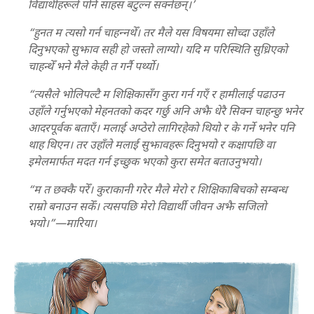
विद्यार्थीहरूले पनि साहस बटुल्न सक्नेछन्‌।’
“हुनत म त्यसो गर्न चाहन्‍नथेँ। तर मैले यस विषयमा सोच्दा उहाँले
दिनुभएको सुझाव सही हो जस्तो लाग्यो। यदि म परिस्थिति सुध्रिएको
चाहन्थेँ भने मैले केही त गर्नै पर्थ्यो।
“त्यसैले भोलिपल्टै म शिक्षिकासँग कुरा गर्न गएँ र हामीलाई पढाउन
उहाँले गर्नुभएको मेहनतको कदर गर्छु अनि अझै धेरै सिक्न चाहन्छु भनेर
आदरपूर्वक बताएँ। मलाई अप्ठेरो लागिरहेको थियो र के गर्ने भनेर पनि
थाह थिएन। तर उहाँले मलाई सुझावहरू दिनुभयो र कक्षापछि वा
इमेलमार्फत मदत गर्न इच्छुक भएको कुरा समेत बताउनुभयो।
“म त छक्कै परेँ। कुराकानी गरेर मैले मेरो र शिक्षिकाबिचको सम्बन्ध
राम्रो बनाउन सकेँ। त्यसपछि मेरो विद्यार्थी जीवन अझै सजिलो
भयो।”—मारिया।