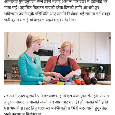
आमालाई गुमाउनुपर्ला भन्‍ने डरले मलाई असाध्यै पिरोल्छ। म उहाँलाई धेरै
माया गर्छु। उहाँसित बिताउन पाएको हरेक दिनको लागि आभारी छु।
भविष्यमा जस्तो-सुकै परिस्थिति आए तापनि निर्धक्क भई सामना गर्न सक्छु
भनी बुझ्न मलाई यो बाइबल पदले मदत गरेको छ।
तर अर्को एउटा कुराको पनि डर लाग्छ। ई डि एस वंशानुगत रोग हो। यो रोग
हजुरआमाबाट आमालाई सऱ्‍यो अब आमाबाट मलाई। हो, मलाई पनि ई डि
एस भएको छ। तर
हिब्रू १३:६
मा भनेझैं यहोवा “मेरो मदतगार” हुनुहुनेछ
भन्‍ने कुरामा म निर्धक्क छु।