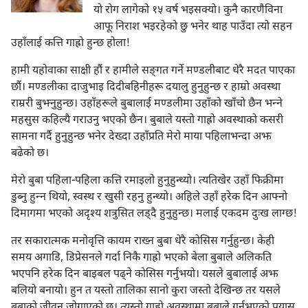
यो रोग लागेको १५ वर्ष भइसक्यो। कुनै कारणैविना
आफू निराश भइरहेको छु भनेर थाह पाउँदा त्यो सहन
उहाँलाई कत्ति गाह्रो हुन्छ होला!
हामी यहोवाका साक्षी हौं र हामीले सङ्‌गत गर्ने मण्डलीबाट धेरै मदत पाएका
छौं। मण्डलीका दाजुभाइ दिदीबहिनीहरू दयालु हुनुहुन्छ र हाम्रो अवस्था
राम्ररी बुझ्नुहुन्छ। उहाँहरूले बुबालाई मण्डलीमा उहाँको खाँचो छैन भन्‍ने
महसुस कहिल्यै गराउनु भएको छैन। बुबाले यस्तो गाह्रो अवस्थाको कसरी
सामना गर्दै हुनुहुन्छ भनेर देख्दा उहाँप्रति मेरो माया पहिलाभन्दा अझ
बढेको छ।
मेरो बुबा पहिला-पहिला कत्ति रमाइलो हुनुहुन्थ्यो। त्यतिखेर उहाँ फिक्रीमा
डुब्नु हुन्‍न थियो, स्वस्थ र खुसी रहनु हुन्थ्यो। अहिले उहाँ हरेक दिन आफ्नो
दिमागमा भएको अदृश्‍य शत्रुसित लड्‌दै हुनुहुन्छ। मलाई एकदम दुःख लाग्छ!
तर सकारात्मक मनोवृत्ति कायम राख्न बुबा धेरै कोसिस गर्नुहुन्छ। केही
समय अगाडि, डिप्रेसनले गर्दा निकै गाह्रो भएको बेला बुबाले अलिकति
भएपनि हरेक दिन बाइबल पढ्‌ने कोसिस गर्नुभयो। यसले बुबालाई अझ
बलियो बनायो। हुन त यस्तो तालिका सानो कुरा जस्तो देखिन्छ तर यसले
बुबाको जीवन जोगाएको छ। त्यस्तो गाह्रो अवस्थामा बुबाले गर्नुभएको प्रयास