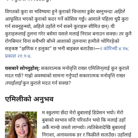
विगतको कुरा वा भविष्यमा हुने कुराको चिन्तामा डुबेर बस्नुभन्दा
अहिले
आफूसित भएको कुराको कदर गर्ने कोसिस गर्छु। आमाले पहिला थुप्रै कुरा
गर्न सक्नुहुन्थ्यो, अहिले उहाँले गर्न सक्ने कुराहरू सीमित छन्‌। यी
कुराहरूलाई तुलना गरेर बसेमा यसले मलाई निराश बनाउन सक्छ। तर कुनै
रोगबिमार विना सधैंभरि बाँच्ने आशाको तुलनामा हामीले भोगिरहेको
सङ्‌कष्ट “क्षणिक र हलुका” छ भनी बाइबल बताउँछ।—
२ कोरिन्थी ४:१७;
प्रकाश २१:१-४
.
यसबारे सोच्नुहोस्‌:
सकारात्मक मनोवृत्ति राख्न एमिलिन्‌लाई कुन कुराले
मदत गर्छ? गाह्रो अवस्थाको सामना गर्नुपर्दा सकारात्मक मनोवृत्ति राख्न
तपाईंलाई
कुन कुराले मदत गर्न सक्छ?
एमिलीको अनुभव
म स्कुलमा छँदा मेरो बुबालाई डिप्रेसन भयो। मेरो
बुबाको स्वभाव यत्ति परिवर्तन भयो कि मलाई उहाँ
अर्कै मान्छे जस्तो लाग्थ्यो। त्यतिबेलादेखि बुबालाई
निराशा, अनावश्‍यक डर र फिक्रीले सताउँछ। उहाँलाई