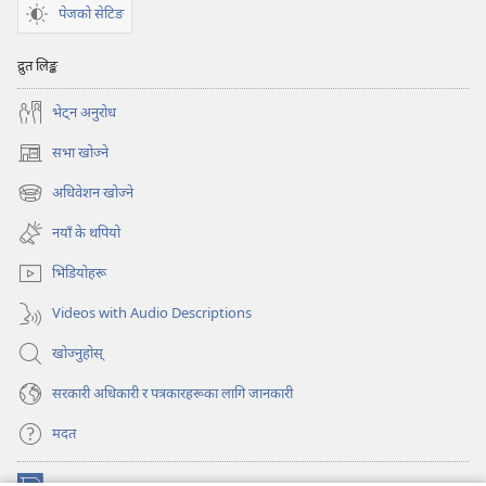
पेजको सेटिङ
द्रुत लिङ्क
भेट्‌न अनुरोध
सभा खोज्ने
(ब्राउजरको
अर्को
अधिवेशन खोज्ने
(ब्राउजरको
ट्याबमा
अर्को
नयाँ
नयाँ के थपियो
ट्याबमा
पृष्ठ
नयाँ
खुल्नेछ)
भिडियोहरू
पृष्ठ
खुल्नेछ)
Videos with Audio Descriptions
खोज्नुहोस्‌
सरकारी अधिकारी र पत्रकारहरूका लागि जानकारी
मदत