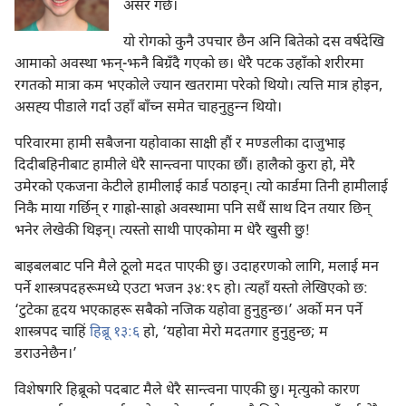
असर गर्छ।
यो रोगको कुनै उपचार छैन अनि बितेको दस वर्षदेखि
आमाको अवस्था झन्‌-झनै बिग्रँदै गएको छ। धेरै पटक उहाँको शरीरमा
रगतको मात्रा कम भएकोले ज्यान खतरामा परेको थियो। त्यत्ति मात्र होइन,
असह्‍य पीडाले गर्दा उहाँ बाँच्न समेत चाहनुहुन्‍न थियो।
परिवारमा हामी सबैजना यहोवाका साक्षी हौं र मण्डलीका दाजुभाइ
दिदीबहिनीबाट हामीले धेरै सान्त्वना पाएका छौं। हालैको कुरा हो, मेरै
उमेरको एकजना केटीले हामीलाई कार्ड पठाइन्‌। त्यो कार्डमा तिनी हामीलाई
निकै माया गर्छिन्‌ र गाह्रो-साह्रो अवस्थामा पनि सधैं साथ दिन तयार छिन्‌
भनेर लेखेकी थिइन्‌। त्यस्तो साथी पाएकोमा म धेरै खुसी छु!
बाइबलबाट पनि मैले ठूलो मदत पाएकी छु। उदाहरणको लागि, मलाई मन
पर्ने शास्त्रपदहरूमध्ये एउटा भजन ३४:‏१८ हो। त्यहाँ यस्तो लेखिएको छ:
‘टुटेका हृदय भएकाहरू सबैको नजिक यहोवा हुनुहुन्छ।’ अर्को मन पर्ने
शास्त्रपद चाहिं
हिब्रू १३:६
हो, ‘यहोवा मेरो मदतगार हुनुहुन्छ; म
डराउनेछैन।’
विशेषगरि हिब्रूको पदबाट मैले धेरै सान्त्वना पाएकी छु। मृत्युको कारण