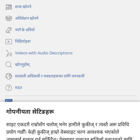
सभा खोज्ने
(ब्राउजरको
अर्को
अधिवेशन खोज्ने
(ब्राउजरको
ट्याबमा
अर्को
नयाँ
नयाँ के थपियो
ट्याबमा
पृष्ठ
नयाँ
खुल्नेछ)
भिडियोहरू
पृष्ठ
खुल्नेछ)
Videos with Audio Descriptions
खोज्नुहोस्‌
सरकारी अधिकारी र पत्रकारहरूका लागि जानकारी
मदत
अनुदान
(ब्राउजरको
गोपनीयता सेटिङहरू
अर्को
ट्याबमा
प्रहरीधरहरा अनलाइन लाइब्रेरी
नयाँ
(ब्राउजरको
साइट एकदमै राम्रोसँग चलोस् भनेर हामीले कुकीज् र त्यस्तै अरू प्रविधि
पृष्ठ
अर्को
प्रयोग गर्छौँ। केही कुकीज्‌ हाम्रो वेबसाइट चल्न आवश्यक भएकोले
®
JW Hub
खुल्नेछ)
ट्याबमा
(ब्राउजरको