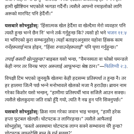
हामी ख्रीष्टियन भएकोले झगडा गर्दैनौं। त्यसैले आफ्नो रमाइलोको लागि
अरूको मारपिट पनि हेर्दैनौं।”
यसबारे सोच्नुहोस्‌:
‘हिंसात्मक खेल हेर्दैमा वा खेल्दैमा मेरो व्यवहार पनि
त्यस्तै हुन्छ भन्‍ने छैन नि’ भन्‍ने तर्क गर्नुहुन्छ कि? त्यसो हो भने
भजन ११:५
मा भनिएको कुरा सम्झनुहोस्‌। त्यहाँ बताइएअनुसार यहोवा हिंस्रक काम
गर्नेहरूलाई
मात्र होइन, “हिंसा
रुचाउनेहरूलाई
” पनि घृणा गर्नुहुन्छ।”
तपाईं कसरी खेल्नुहुन्छ?
बाइबल यसो भन्छ, “वैमनस्यता वा फोस्रो घमन्डले
केही नगर तर विनम्र भएर अरूलाई आफूभन्दा श्रेष्ठ ठान।”—
फिलिप्पी २:३
.
विपक्षी टिम भएको जुनसुकै खेलमा केही हदसम्म प्रतिस्पर्धा त हुन्छ नै। तर
हर हालमा जित्नै पर्छ भन्‍ने मनोभावले खेलको मजा नै हराउँछ। ब्रायन नाम
गरेका किशोर यसो भन्छन्‌, “हामीमा प्रतिस्पर्धी भाव सजिलै आउन सक्छ।
त्यसैले खेलकुदमा जति राम्रो हुँदै गयो, त्यति नै नम्र हुन पनि सिक्नुपर्छ।”
यसबारे सोच्नुहोस्‌:
क्रिस नाम गरेका जवान भाइ भन्छन्‌, “हामी हरेक
हप्ता फुटबल खेल्छौं। चोटपटक त लागिरहन्छ।” त्यसैले आफैलाई
सोध्नुहोस्‌, ‘कस्तो अवस्थामा चोटपटक लाग्न सक्ने सम्भावना धेरै हुन्छ?
चोटपटक लाग्नदेखि बच्न के गर्न सक्छु?’