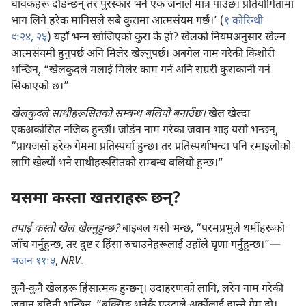
धावकहरू दौडन्छन्‌ तर पुरस्कार भने एक जनाले मात्र पाउँछ। प्रतियोगितामा
भाग लिने हरेक मानिसले सबै कुरामा आत्मसंयम गर्छ।’ (
१ कोरिन्थी
९:२४, २५
) यहाँ भन्‍न खोजिएको कुरा के हो? खेलको नियमअनुसार खेल्न
आत्मसंयमी हुनुपर्छ अनि मिलेर खेल्नुपर्छ। अबगेल नाम गरेकी किशोरी
भन्छिन्‌, “खेलकुदले मलाई मिलेर काम गर्न अनि राम्ररी कुराकानी गर्न
सिकाएको छ।”
खेलकुदले साथीहरूसितको सम्बन्ध बलियो बनाउँछ।
खेल खेल्दा
एकअर्कासित नजिक हुन्छौं। जोर्डन नाम गरेका जवान भाइ यसो भन्छन्‌,
“प्रायजसो हरेक गेममा प्रतिस्पर्धा हुन्छ। तर प्रतिस्पर्धाभन्दा पनि रमाइलोको
लागि खेल्यौं भने साथीहरूसितको सम्बन्ध बलियो हुन्छ।”
यसमा कस्ता खतराहरू छन्‌?
तपाईं कस्तो खेल खेल्नुहुन्छ?
बाइबल यसो भन्छ, “परमप्रभुले धर्मीहरूको
जाँच गर्नुहुन्छ, तर दुष्ट र हिंसा रुचाउनेहरूलाई उहाँले घृणा गर्नुहुन्छ।”—
भजन ११:५
,
NRV
.
कुनै-कुनै खेलहरू हिंसात्मक हुन्छन्‌। उदाहरणको लागि, लरेन नाम गरेकी
जवान बहिनी भन्छिन्‌, “बक्सिङ भनेकै एउटाले अर्कोलाई हान्‍ने गेम हो।