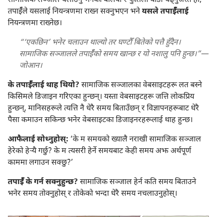
सामाजिक सञ्जाल चलाउनु भनेको बलियो र फुर्तिलो घोडा चढ्‌नुजस्तै हो;
तपाईँले यसलाई नियन्त्रणमा राख्न सक्नुभएन भने
यसले तपाईँलाई
नियन्त्रणमा राख्नेछ।
“‘एकछिन’ भनेर चलाउन थाल्यो तर घण्टौँ बितेको पत्तै हुँदैन।
सामाजिक सञ्जालले तपाईँको समय खान्छ र यो नशालु पनि हुन्छ।”—
जोआन।
के तपाईँलाई थाह थियो?
सामाजिक सञ्जालका वेबसाइटहरू लत बस्ने
किसिमले डिजाइन गरिएका हुन्छन्‌। यस्ता वेबसाइटहरू जत्ति लोकप्रिय
हुन्छन्‌, मानिसहरूले त्यत्ति नै धेरै समय बिताउँछन्‌ र विज्ञापनहरूबाट धेरै
पैसा कमाउन सकिन्छ भनेर वेबसाइटका डिजाइनरहरूलाई थाह हुन्छ।
आफैलाई सोध्नुहोस्‌:
‘के म समयको ख्यालै नराखी सामाजिक सञ्जाल
हेरेको हेऱ्‍यै गर्छु? के म त्यसरी हेर्ने समयबाट केही समय अझ अर्थपूर्ण
काममा लगाउन सक्छु?’
तपाईँ के गर्न सक्नुहुन्छ?
सामाजिक सञ्जाल हेर्न कति समय बिताउने
भनेर समय तोक्नुहोस्‌ र तोकेको भन्दा धेरै समय नचलाउनुहोस्‌।