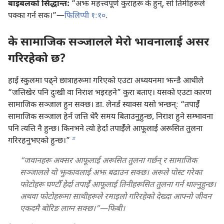
बाइबलको सिद्धान्त:
“अझ महत्त्वपूर्ण कुराहरू के हुन्‌, सो तिमीहरूले
पक्का गर्न सक।”—
फिलिप्पी १:१०
.
के सामाजिक सञ्जालले मेरो भावनालाई असर
गरिरहेको छ?
हाई स्कुलमा पढ्‌ने छात्राहरूमा गरिएको एउटा अध्ययनमा झन्डै आधीले
“जत्तिखेर पनि दुःखी वा निराश भइरहने” कुरा बताए। यसको एउटा कारण
सामाजिक सञ्जाल हुन सक्छ। डा. लेनर्ड स्याक्स यसो भन्छन्‌: “तपाईँ
सामाजिक सञ्जाल हेर्न जत्ति धेरै समय बिताउनुहुन्छ, निराश हुने सम्भावना
पनि त्यत्ति नै हुन्छ। किनभने त्यो हेर्दा तपाईँले आफूलाई अरूसित तुलना
b
गरिरहनुभएको हुन्छ।”
“जवानहरू अक्सर आफूलाई अरूसित तुलना गर्छन्‌ र सामाजिक
सञ्जालले यो झुकावलाई अझ बढाउन सक्छ। अरूले पोस्ट गरेका
फोटोहरू घण्टौँ हेर्दा तपाईँ आफूलाई तिनीहरूसित तुलना गर्न थाल्नुहुन्छ।
अथवा फोटोहरूमा साथीहरूले रमाइलो गरिरहेको देख्दा आफ्नो जीवन
एकदमै बोरिङ लाग्न सक्छ।”—फिबी।