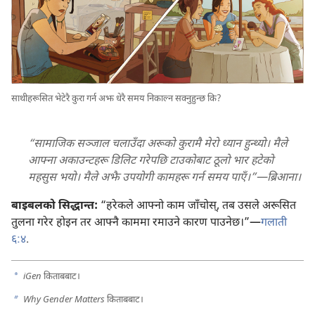
साथीहरूसित भेटेरै कुरा गर्न अझ धेरै समय निकाल्न सक्नुहुन्छ कि?
“सामाजिक सञ्जाल चलाउँदा अरूको कुरामै मेरो ध्यान हुन्थ्यो। मैले
आफ्ना अकाउन्टहरू डिलिट गरेपछि टाउकोबाट ठूलो भार हटेको
महसुस भयो। मैले अझै उपयोगी कामहरू गर्न समय पाएँ।”—ब्रिआना।
बाइबलको सिद्धान्त:
“हरेकले आफ्नो काम जाँचोस्‌, तब उसले अरूसित
तुलना गरेर होइन तर आफ्नै काममा रमाउने कारण पाउनेछ।”—
गलाती
६:४
.
a
iGen
किताबबाट।
b
Why Gender Matters
किताबबाट।