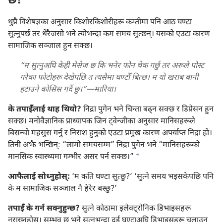
छ?
थुप्रै विशेषज्ञका अनुसार किशोरकिशोरीहरू कम्तीमा पनि आठ घण्टा
सुत्नुपर्छ तर धेरैजसो भने त्योभन्दा कम समय सुत्छन्‌। यसको एउटा कारण
सामाजिक सञ्जाल हुन सक्छ।
“म सुत्नुअघि केही मेसेज छ कि भनेर फोन चेक गर्छु तर अरूले पोस्ट
गरेका फोटोहरू देखेपछि त त्यसैमा घण्टौँ बित्छ। म यो खराब बानी
हटाउने कोसिस गर्दै छु।”—मारिया।
के तपाईँलाई थाह थियो?
निद्रा पुगेन भने चिन्ता बढ्‌न सक्छ र डिप्रेसन हुन
सक्छ। मनोवैज्ञानिक प्राध्यापक जिन ट्‌वेन्जीका अनुसार मानिसहरूले
बिसन्चो महसुस गर्नु र निराश हुनुको एउटा प्रमुख कारण अपर्याप्त निद्रा हो।
तिनी अझै भन्छिन्‌: “लामो समयसम्म” निद्रा पुगेन भने “मानिसहरूको
a
मानसिक स्वास्थ्यमा गम्भीर असर पर्न सक्छ।”
आफैलाई सोध्नुहोस्‌:
‘म कति घण्टा सुत्छु?’ ‘सुत्ने समय भइसकेपछि पनि
के म सामाजिक सञ्जाल नै हेरेर बस्छु?’
तपाईँ के गर्न सक्नुहुन्छ?
सुत्ने कोठामा इलेक्ट्रोनिक डिभाइसहरू
नराख्नुहोस्‌। सम्भव छ भने सुत्नुभन्दा दुई घण्टाअघि डिभाइसहरू चलाउन