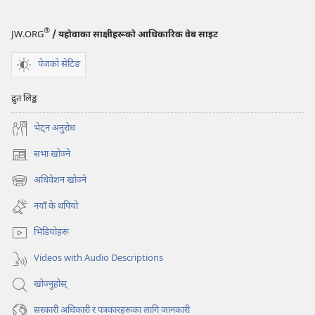
®
JW.ORG
/ यहोवाका साक्षीहरूको आधिकारिक वेब साइट
पेजको सेटिङ
द्रुत लिङ्क
भेट्‌न अनुरोध
सभा खोज्ने
(ब्राउजरको
अर्को
अधिवेशन खोज्ने
(ब्राउजरको
ट्याबमा
अर्को
नयाँ
नयाँ के थपियो
ट्याबमा
पृष्ठ
नयाँ
खुल्नेछ)
भिडियोहरू
पृष्ठ
खुल्नेछ)
Videos with Audio Descriptions
खोज्नुहोस्‌
सरकारी अधिकारी र पत्रकारहरूका लागि जानकारी