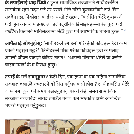
के तपाईँलाई थाह थियो?
हुनत सामाजिक सञ्जालले साथीहरूसित
सम्पर्कमा रहन मदत गर्छ तर यसले भेटेरै गरिने कुराकानीको ठाउँ लिन
सक्दैन। डा. निकोलस कार्डरस यस्तो लेख्छन्‌: “कसैसित भेटेरै कुराकानी
गर्दा जुन आनन्द पाइन्छ, त्यो इलेक्ट्रोनिक डिभाइसहरूमार्फत कुरा गर्दा
c
पाइँदैन।
किनभने मानिसहरूमा भेटेरै कुरा गर्ने स्वाभाविक चाहना हुन्छ।”
आफैलाई सोध्नुहोस्‌:
‘साथीहरूले रमाइलो गरिरहेको फोटोहरू हेर्दा के म
एक्लो महसुस गर्छु?’ ‘तिनीहरूले पोस्ट गरेका फोटोहरू हेर्दा के मलाई
आफ्नो जीवन एकदमै बोरिङ लाग्छ?’ ‘आफ्नो पोस्टमा थोरैले वा कसैले
लाइक नगर्दा के म निराश हुन्छु?’
तपाईँ के गर्न सक्नुहुन्छ?
केही दिन, एक हप्ता वा एक महिना सामाजिक
सञ्जाल चलाउँदै नचलाउने कोसिस गर्नुभए कसो होला? साथीहरूसित भेटेरै
वा फोनमा कुरा गर्ने समय बढाउनुहोस्‌। यसरी केही समय सामाजिक
सञ्जाल नचलाउँदा सायद तपाईँले तनाव कम भएको र अझै आनन्दित
भएको महसुस गर्नुहुनेछ।