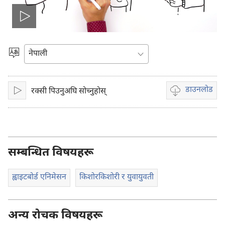
भिडियो
प्ले
भाषा
रोज्ने
गर्ने
डाउनलोड
रक्सी पिउनुअघि सोच्नुहोस्
प्ले
भिडियो
गर्नुहोस्
डाउनलोडका
विकल्पहरू
सम्बन्धित विषयहरू
ह्वाइटबोर्ड एनिमेसन
किशोरकिशोरी र युवायुवती
अन्य रोचक विषयहरू