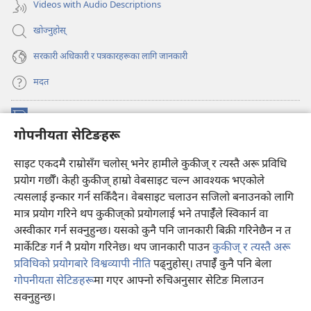
खुल्नेछ)
Videos with Audio Descriptions
खोज्नुहोस्‌
सरकारी अधिकारी र पत्रकारहरूका लागि जानकारी
मदत
अनुदान
(ब्राउजरको
गोपनीयता सेटिङहरू
अर्को
ट्याबमा
प्रहरीधरहरा अनलाइन लाइब्रेरी
साइट एकदमै राम्रोसँग चलोस् भनेर हामीले कुकीज् र त्यस्तै अरू प्रविधि
नयाँ
(ब्राउजरको
पृष्ठ
अर्को
प्रयोग गर्छौँ। केही कुकीज्‌ हाम्रो वेबसाइट चल्न आवश्यक भएकोले
®
JW Hub
खुल्नेछ)
ट्याबमा
(ब्राउजरको
त्यसलाई इन्कार गर्न सकिँदैन। वेबसाइट चलाउन सजिलो बनाउनको लागि
नयाँ
अर्को
मात्र प्रयोग गरिने थप कुकीज्‌को प्रयोगलाई भने तपाईँले स्विकार्न वा
पृष्ठ
JW लाइब्रेरी
एप
ट्याबमा
खुल्नेछ)
अस्वीकार गर्न सक्नुहुन्छ। यसको कुनै पनि जानकारी बिक्री गरिनेछैन न त
नयाँ
मार्केटिङ गर्न नै प्रयोग गरिनेछ। थप जानकारी पाउन
कुकीज् र त्यस्तै अरू
पृष्ठ
खुल्नेछ)
प्रविधिको प्रयोगबारे विश्वव्यापी नीति
पढ्नुहोस्। तपाईँ कुनै पनि बेला
गोपनीयता सेटिङहरू
मा गएर आफ्नो रुचिअनुसार सेटिङ मिलाउन
Copyright
© 2026 Watch Tower Bible and Tract Society of Pennsylvania.
सक्नुहुन्छ।
प्रयोगका सर्तहरू
|
गोपनीयता नीति
|
गोपनीयता सेटिङहरू