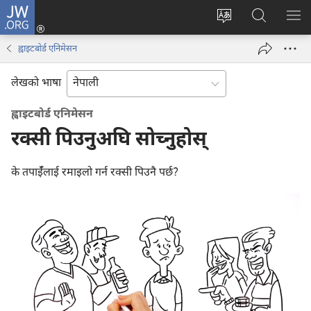
JW.ORG
प्रवेश
(ब्राउजरको
वेब
JW.ORG
मेनु
अर्को
साइटको
मा
देखा
ह्वाइटबोर्ड एनिमेसन
ट्याबमा
भाषा
खोज्नुहोस्‌
नयाँ
परिवर्तन
लेखको भाषा
पृष्ठ
गर्ने
खुल्नेछ)
ह्वाइटबोर्ड एनिमेसन
रक्सी पिउनुअघि सोच्नुहोस्‌
के तपाईँलाई रमाइलो गर्न रक्सी पिउनै पर्छ?