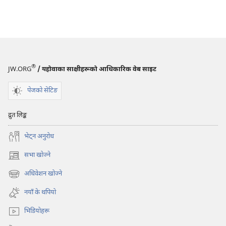
®
JW.ORG
/ यहोवाका साक्षीहरूको आधिकारिक वेब साइट
पेजको सेटिङ
द्रुत लिङ्क
भेट्‌न अनुरोध
सभा खोज्ने
(ब्राउजरको
अर्को
अधिवेशन खोज्ने
(ब्राउजरको
ट्याबमा
अर्को
नयाँ
नयाँ के थपियो
ट्याबमा
पृष्ठ
नयाँ
खुल्नेछ)
भिडियोहरू
पृष्ठ