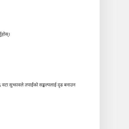
ुहोस्‌।
ो। ६ वटा सुझावले तपाईंको सङ्कल्पलाई दृढ बनाउन