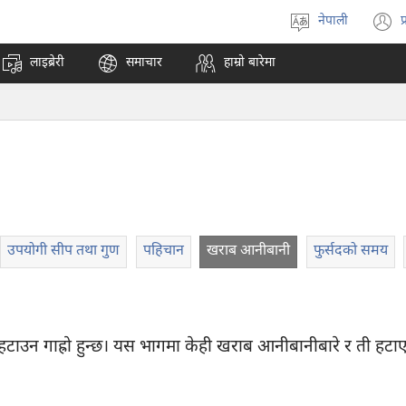
नेपाली
प
भाषा
(
रोज्ने
अ
लाइब्रेरी
समाचार
हाम्रो बारेमा
ट
न
पृ
ख
उपयोगी सीप तथा गुण
पहिचान
खराब आनीबानी
फुर्सदको समय
टाउन गाह्रो हुन्छ। यस भागमा केही खराब आनीबानीबारे र ती ह