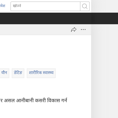
्रवेश
ब्राउजरको
खोज्ने
र्को
्याबमा
याँ
ष्ठ
ुल्नेछ)
यौन
डेटिङ
शारीरिक स्वास्थ्य
टाएर असल आनीबानी कसरी विकास गर्न