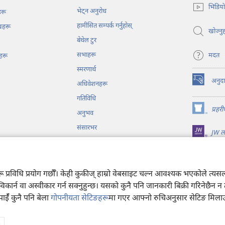
अर्को
भिडिय
भेट्‌न अनुरोध
ट्याबमा
हरू
नयाँ
हामीसित सम्पर्क गर्नुहोस्‌
ेखहरू
पृष्ठ
खोज्नुह
बेथेल टुर
खुल्नेछ)
सभाहरू
मदत
हरू
स्मरणार्थ
अनुद
अधिवेशनहरू
(ब्राउजरको
अर्को
गतिविधि
ट्याबमा
प्रहर
अनुभव
नयाँ
(ब्राउजरको
पृष्ठ
अर्को
संसारभर
JW लाइ
खुल्नेछ)
ट्याबमा
नयाँ
पृष्ठ
्रव्य नाटकहरू
खुल्नेछ)
अरू प्रविधि प्रयोग गर्छौँ। केही कुकीज्‌ हाम्रो वेबसाइट चल्न आवश्यक भएकोले 
स्विकार्न वा अस्वीकार गर्न सक्नुहुन्छ। यसको कुनै पनि जानकारी बिक्री गरिनेछैन 
पाईँ कुनै पनि बेला
गोपनीयता सेटिङहरू
मा गएर आफ्नो रुचिअनुसार सेटिङ मिलाउन
h Tower Bible and Tract Society of Pennsylvania.
प्रयोगका सर्तहरू
|
गोपनीयता न