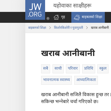
JW.ORG
यहोवाका साक्षीहरू
गृह
बाइबलको शिक्षा
बाइबलको शिक्षा
किशोरकिशोरी र युवायुवती
खराब आनीबानी
खराब आनीबानी
सबै
साथी
परिवार
प्रविधि
स्कुल
भावनात्मक स्वास्थ्य
आध्यात्मिकता
खराब आनीबानी सजिलै विकास हुन्छ तर ह
सकिन्छ भन्‍नेबारे चर्चा गरिएको छ।