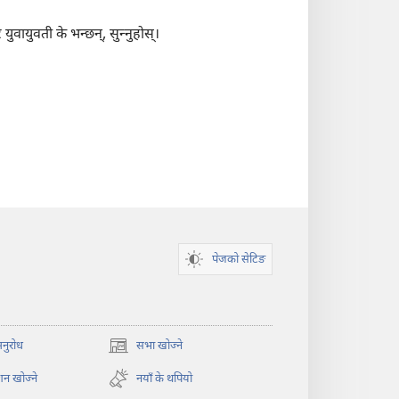
ायुवती के भन्छन्‌, सुन्‍नुहोस्‌।
पेजको सेटिङ
अनुरोध
सभा खोज्ने
(ब्राउजरको
अर्को
न खोज्ने
नयाँ के थपियो
ट्याबमा