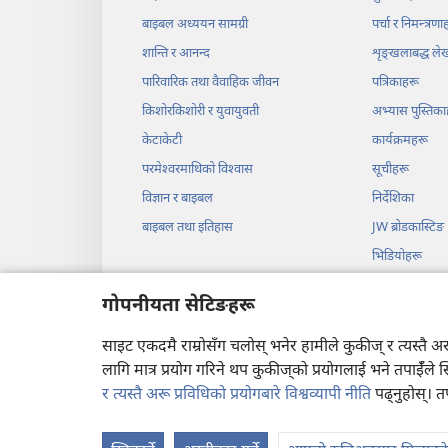
बाइबल अध्ययन सामग्री
पर्चा र निमन्त्रणा
शान्ति र आनन्द
शृङ्‌खलाबद्ध ल
पारिवारिक तथा वैवाहिक जीवन
पत्रिकाहरू
किशोरकिशोरी र युवायुवती
अभ्यास पुस्तिका
केटाकेटी
कार्यक्रमहरू
परमेश्‍वरमाथिको विश्‍वास
सूचीहरू
विज्ञान र बाइबल
निर्देशिका
बाइबल तथा इतिहास
JW ब्रोडकास्टिङ
भिडियोहरू
सङ्‌गीत
गोपनीयता सेटिङहरू
बाइबलआधारित श
साइट एकदमै राम्रोसँग चलोस् भनेर हामीले कुकीज् र त्यस्तै 
लागि मात्र प्रयोग गरिने थप कुकीज्‌को प्रयोगलाई भने तपाईँले 
र त्यस्तै अरू प्रविधिको प्रयोगबारे विश्वव्यापी नीति
पढ्नुहोस्। त
Copyright
© 2026 Watc