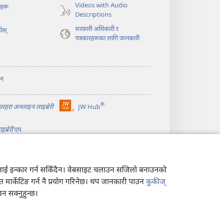
नयाँ
Videos with Audio
ोहरू
पृष्ठ
Descriptions
खुल्नेछ)
सरकारी अधिकारी र
ोस्‌
पत्रकारहरूका लागि जानकारी
ान
®
ीधरहरा अनलाइन लाइब्रेरी
JW Hub
(ब्राउजरको
अर्को
ब्रेरी
एप
ट्याबमा
नयाँ
पृष्ठ
खुल्नेछ)
त्यसलाई इन्कार गर्न सकिँदैन। वेबसाइट चलाउन सजिलो बनाउनको
न त मार्केटिङ गर्न नै प्रयोग गरिनेछ। थप जानकारी पाउन
कुकीज्
 सक्नुहुन्छ।
ीति
|
गोपनीयता सेटिङहरू