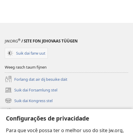
®
JW.ORG
/ SITE FON JEHOVAAS TÜÜGEN
Suik dai farw uut
Weeg rasch taum fijnen
Forlang dat air dij besuike däit
Suik dai Forsamlung stel
(opens
new
Suik dai Kongress stel
(opens
window)
new
Wat is nijg
window)
Configurações de privacidade
Videos
Para que você possa ter o melhor uso do site jw.org,
Suik in JW.ORG