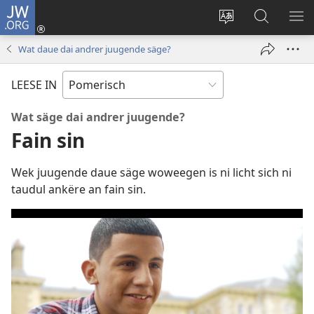
JW.ORG
Rinergåe
(opens
Språk
Suik
ME
new
fom
in
WIJ
Wat daue dai andrer juugende säge?
window)
site
JW.ORG
ümstela
LEESE IN
Wat säge dai andrer juugende?
Fain sin
Wek juugende daue säge woweegen is ni licht sich ni
taudul ankëre an fain sin.