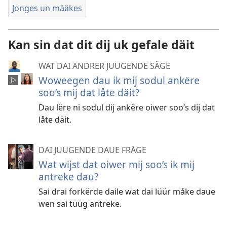
celular
Jonges un määkes
un
andrer?
Kan sin dat dit dij uk gefale däit
WAT DAI ANDRER JUUGENDE SÄGE
Woweegen dau ik mij sodul ankëre
soo’s mij dat låte däit?
Dau lëre ni sodul dij ankëre oiwer soo’s dij dat
låte däit.
DAI JUUGENDE DAUE FRÅGE
Wat wijst dat oiwer mij soo’s ik mij
antreke dau?
Sai drai forkërde daile wat dai lüür måke daue
wen sai tüüg antreke.