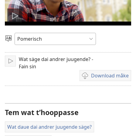
Video
speele
Språk
uutsuika
låte
Wat säge dai andrer juugende? -
Speela
Fain sin
Download måke
Wosoo
wilst
duu
dai
videos
Tem wat t’hooppasse
kijke
in
Wat daue dai andrer juugende säge?
dijn