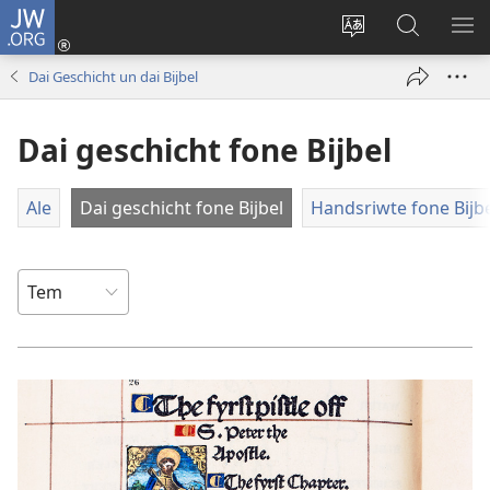
JW.ORG
Rinergåe
(opens
Språk
Suik
ME
new
fom
in
WIJ
Dai Geschicht un dai Bijbel
window)
site
JW.ORG
ümstela
Dai geschicht fone Bijbel
Ale
Dai geschicht fone Bijbel
Handsriwte fone Bijb