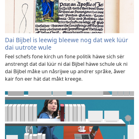
Dai Bijbel is leewig bleewe nog dat wek lüür
dai uutrote wule
Feel schefs fone kirch un fone politik häwe sich sër
anstrengt dat dai lüür ni dai Bijbel häwe schule uk ni
dai Bijbel måke un nåsrijwe up andrer språke, åwer
kair fon eer hät dat måkt kreege.