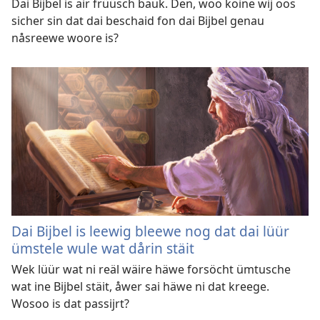
Dai Bijbel is air früüsch bauk. Den, woo koine wij oos
sicher sin dat dai beschaid fon dai Bijbel genau
nåsreewe woore is?
Dai Bijbel is leewig bleewe nog dat dai lüür
ümstele wule wat dårin stäit
Wek lüür wat ni reäl wäire häwe forsöcht ümtusche
wat ine Bijbel stäit, åwer sai häwe ni dat kreege.
Wosoo is dat passijrt?