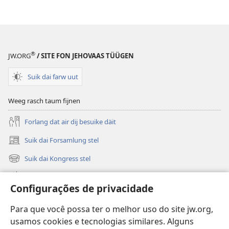
®
JW.ORG
/ SITE FON JEHOVAAS TÜÜGEN
Suik dai farw uut
Weeg rasch taum fijnen
Forlang dat air dij besuike däit
Suik dai Forsamlung stel
(opens
new
Suik dai Kongress stel
(opens
window)
new
Wat is nijg
window)
Configurações de privacidade
Videos
Para que você possa ter o melhor uso do site jw.org,
Suik in JW.ORG
usamos cookies e tecnologias similares. Alguns