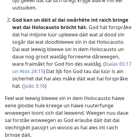
tijd geewt dat sai sich drëgt krijge alaine mit eer
uutsuiken.
God kan un däit al dai swårhëte int raich bringe
wat dai Holocausto bröcht hät.
God hät forspråke
dat hai miljone lüür upleewe däit wat al dood sin
sogår dai wat doodbleewe sin in dai Holocausto.
Dai wat leewig bleewe sin in dem Holocausto un
daue nog groot waidåg forneeme dårweegen,
ware fraimåkt for God fon dës waidåg. (
Isaías 65:17
un
Atos 24:15
) Dat lijb fon God tau dai lüür is ain
sicherhët dat hai ales måke däit wat hai forspråke
hät. (
João 3:16
)
Feel wat leewig bleewe sin in dem Holocausto häwe
eene gloobe hule kreege un häwe ruuterfunge
woweegen loont sich dat leewend. Weegen nuu daue
sai forståe woweegen as God erlaube däit dat dai
slechtigkët passijrt un wosoo as hai ales int raich
bringe däit.