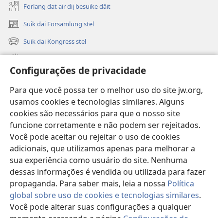
Forlang dat air dij besuike däit
Suik dai Forsamlung stel
(opens
new
Suik dai Kongress stel
(opens
window)
new
Wat is nijg
window)
Configurações de privacidade
Videos
Para que você possa ter o melhor uso do site jw.org,
Suik in JW.ORG
usamos cookies e tecnologias similares. Alguns
cookies são necessários para que o nosso site
Gild wat mit fraiwile geewt wart
(opens
funcione corretamente e não podem ser rejeitados.
new
Você pode aceitar ou rejeitar o uso de cookies
window)
Buikerstuuw in Internet fon Torre de Vigia™
adicionais, que utilizamos apenas para melhorar a
(opens
new
sua experiência como usuário do site. Nenhuma
®
JW Hub
window)
dessas informações é vendida ou utilizada para fazer
(opens
new
propaganda. Para saber mais, leia a nossa
Política
window)
global sobre uso de cookies e tecnologias similares
.
Você pode alterar suas configurações a qualquer
Copyright
© 2026 Watch Tower Bible and Tract Society of Pennsylvania.