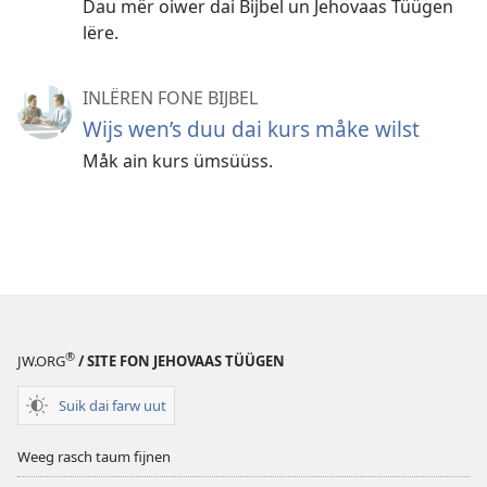
Dau mër oiwer dai Bijbel un Jehovaas Tüügen
lëre.
INLËREN FONE BIJBEL
Wijs wen’s duu dai kurs måke wilst
Måk ain kurs ümsüüss.
®
JW.ORG
/ SITE FON JEHOVAAS TÜÜGEN
Suik dai farw uut
Weeg rasch taum fijnen