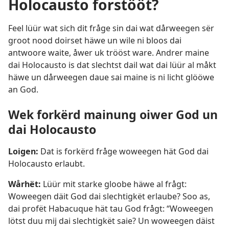
Holocausto forstööt?
Feel lüür wat sich dit fråge sin dai wat dårweegen sër
groot nood doirset häwe un wile ni bloos dai
antwoore waite, åwer uk trööst ware. Andrer maine
dai Holocausto is dat slechtst dail wat dai lüür al måkt
häwe un dårweegen daue sai maine is ni licht glööwe
an God.
Wek forkërd mainung oiwer God un
dai Holocausto
Loigen:
Dat is forkërd fråge woweegen hät God dai
Holocausto erlaubt.
Wårhët:
Lüür mit starke gloobe häwe al frågt:
Woweegen däit God dai slechtigkët erlaube? Soo as,
dai profët Habacuque hät tau God frågt: “Woweegen
lötst duu mij dai slechtigkët saie? Un woweegen däist