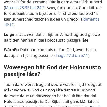
woore is for dai romana lüür in dem airste jårhuunerd.
(
Mateus 23:37 bet 24:2
) Åwer, fon dun an, God däit kair
folk uutsuike taum bijståen urer stråfen. Tau God “is
kair uunerschëd tüschen judeu un grego”. (
Romanos
10:12
)
Loigen
: Dat, wen dat air lijb un Almächtig God geewe
däit, den har hai ni dai Holocausto passijre låte.
Wårhët:
Dai nood kümt ais nij fon God, åwer hai löt
dat up ain tijd lang passijre. (
Tiago 1:13 un
5:11
)
Woweegen hät God der Holocausto
passijre låte?
Taum dai oiwerst fråg antwoore wat feel tijd trööguut
måkt woore is. God däit nog låte dat dai lüür nood
doirsete daue un dårweegen hät hai uk låte dat dai
Holocausto passijrt is. Dai Bijbel däit gans klår låte, is