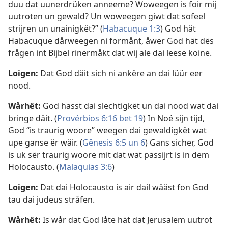
duu dat uunerdrüken anneeme? Woweegen is foir mij
uutroten un gewald? Un woweegen giwt dat sofeel
strijren un unainigkët?” (
Habacuque 1:3
) God hät
Habacuque dårweegen ni formånt, åwer God hät dës
frågen int Bijbel rinermåkt dat wij ale dai leese koine.
Loigen:
Dat God däit sich ni ankëre an dai lüür eer
nood.
Wårhët:
God hasst dai slechtigkët un dai nood wat dai
bringe däit. (
Provérbios 6:16 bet 19
) In Noé sijn tijd,
God “is traurig woore” weegen dai gewaldigkët wat
upe ganse ër wäir. (
Gênesis 6:5 un 6
) Gans sicher, God
is uk sër traurig woore mit dat wat passijrt is in dem
Holocausto. (
Malaquias 3:6
)
Loigen:
Dat dai Holocausto is air dail wääst fon God
tau dai judeus stråfen.
Wårhët:
Is wår dat God låte hät dat Jerusalem uutrot