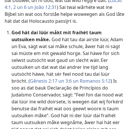
dai Düüwel, un ni God, wat dai wild regijre däit. (
Lucas
4:1, 2 un
6 un
João 12:31
) Sai twai wårhëte wat ine
Bijbel sin wat oos forståe helpe woweegen ais God låte
hät dat dai Holocausto passijrt is.
God hät dai lüür måkt mit fraihët taum
uutsuiken måke.
God hät tau dai airste lüür, Adam
un Eva, sägt wat sai måke schule, åwer hät ni sägt
sai müste em mit gewald horge. Sai häwe for sich
selwst uutsöcht wat gaud un slecht wäir. Eer
uutsuiken un dat wat dai andrer ine tijd lang
uutsöcht häwe, hät sër feel nood tau dai lüür
bröcht. (
Gênesis 2:17 un
3:6 un
Romanos 5:12
) Is
soo as dat bauk Declaração de Princípios do
Judaísmo Conservador, sägt: “Feel fon dai nood wat
dai lüür ine wild doirsete, is weegen dat wij forkërd
benutse dai fraihët wat oos geewt woore is taum
uutsuiken måke”. God hät ni der lüür dai fraihët
taum uutsuiken måke wegnåme, åwer hai hät eer