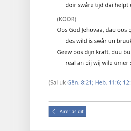
doir swåre tijd dai helpt
(KOOR)
Oos God Jehovaa, dau oos g
dës wild is swår un bruuk
Geew oos dijn kraft, duu büst
reäl an dij wij wile ümer 
(Sai uk
Gên. 8:21;
Heb. 11:6;
12:
Airer as dit