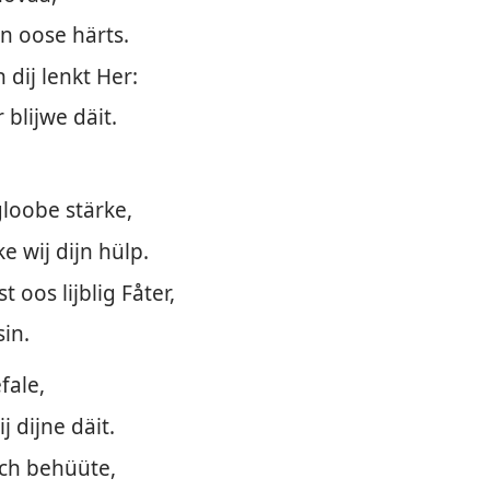
n oose härts.
 dij lenkt Her:
blijwe däit.
loobe stärke,
e wij dijn hülp.
 oos lijblig Fåter,
sin.
fale,
 dijne däit.
ch behüüte,