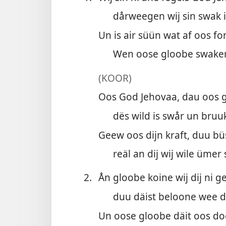
dårweegen wij sin swak i
Un is air süün wat af oos fon
Wen oose gloobe swaker 
(KOOR)
Oos God Jehovaa, dau oos g
dës wild is swår un bruuk
Geew oos dijn kraft, duu büst
reäl an dij wij wile ümer 
2.
Ån gloobe koine wij dij ni ge
duu däist beloone wee dij
Un oose gloobe däit oos do