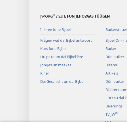
®
JW.ORG
/ SITE FON JEHOVAAS TÜÜGEN
Inlëren fone Bijbel
Buikerstuuw
Frågen wat dai Bijbel antwoort
Bijbel On-lin
Kurs fone Bijbel
Buiker
Hülps taum dai Bijbel lëre
Dün buiker
Jonges un määkes
Bläärer
Kiner
Artikels
Dai Geschicht un dai Bijbel
Dün buiker
Bläärer taum 
List tau dai
Belërungs
®
TV JW
Videos