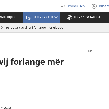
Pomerisch
Riner
suik
(op
språk
ne
ONE BIJBEL
BUIKERSTUUW
BEKANDMÅKEN
uut
win
Jehovaa, tau dij wij forlange mër gloobe
wij forlange mër
hovaa,