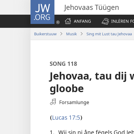
JW.ORG
Jehovaas Tüügen
ANFANG
INLËREN F
Buikerstuuw
Musik
Sing mit Lust tau Jehovaa
SONG 118
Jehovaa, tau dij 
gloobe
Dau
Forsamlunge
wat
taum
Lucas 17:5
(
)
höören
uutsuike
1.
Wij sin ni åne fëgels God Je