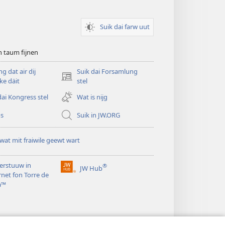
Suik dai farw uut
 taum fijnen
g dat air dij
Suik dai Forsamlung
(opens
ke däit
stel
new
dai Kongress stel
Wat is nijg
window)
os
Suik in JW.ORG
 wat mit fraiwile geewt wart
erstuuw in
®
JW Hub
(opens
rnet fon Torre de
new
a™
window)