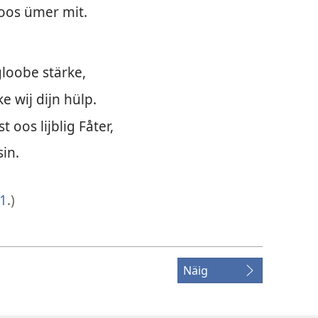
 oos ümer mit.
loobe stärke,
e wij dijn hülp.
 oos lijblig Fåter,
sin.
1
.)
Näig