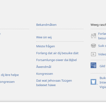
Bekandmåken
Weeg rasch
e
Forlan
Wee sin wij
besui
Suik 
Mëste frågen
(opens
new
Forlang dat air dij besuike däit
Vide
window)
Forsamlunge oiwer dai Bijbel
Gild
Åwendmål
(opens
new
Kongressen
dij lëre helpe
window)
Buik
Dat wat Jehovaas Tüügen
 kongressen
Inte
(opens
beleewt häwe
Vigi
new
window)