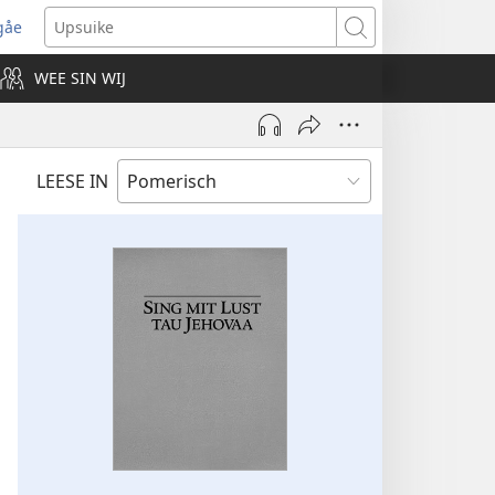
gåe
ens
Upsuike
w
WEE SIN WIJ
dow)
LEESE IN