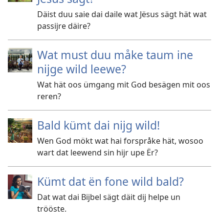
Däist duu saie dai daile wat Jësus sägt hät wat
passijre däire?
Wat must duu måke taum ine
nijge wild leewe?
Wat hät oos ümgang mit God besägen mit oos
reren?
Bald kümt dai nijg wild!
Wen God mökt wat hai forspråke hät, wosoo
wart dat leewend sin hijr upe Ër?
Kümt dat ën fone wild bald?
Dat wat dai Bijbel sägt däit dij helpe un
trööste.