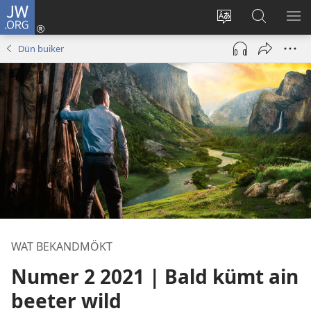
JW.ORG
Rinergåe
(opens
Språk
Suik
ME
new
fom
in
WIJ
Dün buiker
window)
site
JW.ORG
ümstela
WAT BEKANDMÖKT
Numer 2 2021 | Bald kümt ain
beeter wild