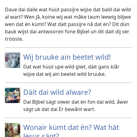
Daue dai daile wat hüüt passijre wijse dat bald dai wild
al wart? Wen jå, koine wij wat måke taum leewig blijwe
wen dat ën kümt? Wat däit passijre nå dat ën? Dit dün
bauk wijst dai antwooren fone Bijbel un dit däit dij sër
trööste.
Wij bruuke ain beetet wild!
Dat wat hüüt upe wild giwt, däit gans klår
wijse dat wij ain beetet wild bruuke.
Däit dai wild alware?
Dai Bijbel sägt oiwer dat ën fon dai wild, åwer
sägt uk dat dai Ër bewånt wart.
Wonair kümt dat ën? Wat hät
Jësus sägt?