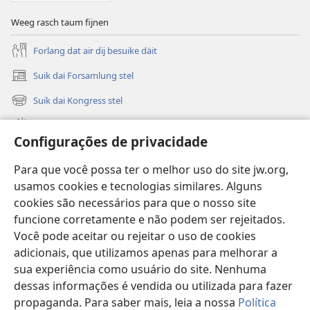
WAT
ain
BEKANDMÖKT
beeter
Weeg rasch taum fijnen
Bald
wild
Forlang dat air dij besuike däit
kümt
ain
Suik dai Forsamlung stel
(opens
beeter
new
Suik dai Kongress stel
wild
(opens
window)
new
Wat is nijg
window)
Configurações de privacidade
Videos
Para que você possa ter o melhor uso do site jw.org,
Suik in JW.ORG
usamos cookies e tecnologias similares. Alguns
cookies são necessários para que o nosso site
Gild wat mit fraiwile geewt wart
(opens
funcione corretamente e não podem ser rejeitados.
new
Você pode aceitar ou rejeitar o uso de cookies
window)
Buikerstuuw in Internet fon Torre de Vigia™
adicionais, que utilizamos apenas para melhorar a
(opens
new
sua experiência como usuário do site. Nenhuma
®
JW Hub
window)
dessas informações é vendida ou utilizada para fazer
(opens
new
propaganda. Para saber mais, leia a nossa
Política