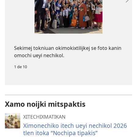
Sekimej tokniuan okimokixtilijkej se foto kanin
omochi ueyi nechikol.
1 de 10
Xamo noijki mitspaktis
XITECHIXMATIKAN
Ximonechiko itech ueyi nechikol 2026
tlen itoka “Nochipa tipakis”