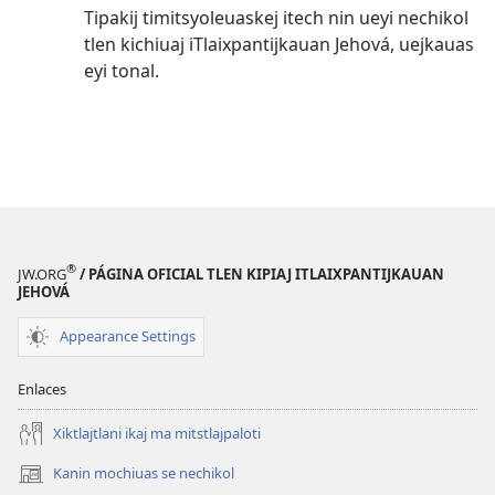
Tipakij timitsyoleuaskej itech nin ueyi nechikol
tlen kichiuaj iTlaixpantijkauan Jehová, uejkauas
eyi tonal.
®
JW.ORG
/ PÁGINA OFICIAL TLEN KIPIAJ ITLAIXPANTIJKAUAN
JEHOVÁ
Appearance Settings
Enlaces
Xiktlajtlani ikaj ma mitstlajpaloti
Kanin mochiuas se nechikol
(xiktlapo