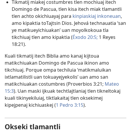
Tikmatij miakej costumbres tlen mochiuaj itech
Domingo de Pascua, tlen kisa itech miak tlamantli
tlen achto okichiuayaj para
kinpiaskiaj inkoneuan
,
amo kipaktia toTajtsin Dios. Jehová technauatia ‘san
ye matikueyichiuakan’ uan moyolkokoua tla
tikchiuaj tlen amo kipaktia (
Éxodo 20:5;
1 Reyes
18:21
).
Kuali tikmatij itech Biblia amo kanaj kijtoua
matikchiuakan Domingo de Pascua ikinon amo
tikchiuaj. Porque ompa techiluia ‘matikmaluikan
ixtlamatilistli uan tokuayejyekolis’ uan amo san
matikchiuakan costumbres (
Proverbios 3:21;
Mateo
15:3
). Uan maski ijkuak techtlajtlaniaj tlen tikneltokaj
kuali tikinyekiluiaj, tiktlakaitaj tlen oksekimej
kipejpenaj kichiuaskej (
1 Pedro 3:15
).
Okseki tlamantli