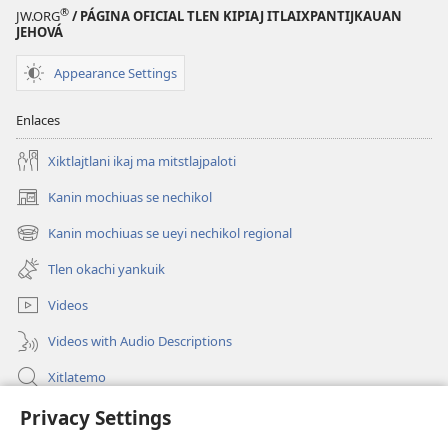
®
JW.ORG
/ PÁGINA OFICIAL TLEN KIPIAJ ITLAIXPANTIJKAUAN
JEHOVÁ
Appearance Settings
Enlaces
Xiktlajtlani ikaj ma mitstlajpaloti
Kanin mochiuas se nechikol
(xiktlapo
okse
Kanin mochiuas se ueyi nechikol regional
(xiktlapo
ventana)
okse
Tlen okachi yankuik
ventana)
Videos
Videos with Audio Descriptions
Xitlatemo
Tlapaleuilistli
Privacy Settings