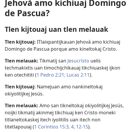
Jehová amo kichiuaj Domingo
de Pascua?
Tlen kijtouaj uan tlen melauak
Tlen kijtouaj:
ITlaixpantijkauan Jehová amo kichiuaj
Domingo de Pascua porque amo kineltokaj Cristo.
Tlen melauak:
Tikmatij san
Jesucristo
uelis
techmakixtis uan timochijchikauaj tikchiuaskej ijkon
ken otechititi (
1 Pedro 2:21;
Lucas 2:11
).
Tlen kijtouaj:
Namejuan amo nankineltokaj
okiyolitijkej Jesús.
Tlen melauak:
Amo san tikneltokaj okiyolitijkej Jesús,
noijki tikmatij akinmej tikchiuaj ken Cristo moneki
titlaneltokaskej itech iyolitilis uan itech non
titetlapouiaj (
1 Corintios 15:3, 4,
12-15
).