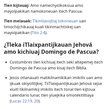
Tlen kijtouaj:
Amo namechyolkokoua amo
mayolpakikan namokoneuan itech Pascua.
Tlen melauak:
Tikintlasojtlaj tokoneuan
uan
timochijchikauaj kuali tikinmachtiskej uan
mayolpakikan (
Tito 2:4
).
¿Tleka iTlaixpantijkauan Jehová
amo kichiuaj Domingo de Pascua?
Costumbres tlen kichiuaj itech seki altepemej itech
Domingo de Pascua amo kisaj itech Biblia.
Jesús otlanauati matikilnamikikan imikilis uan amo
ijkuak okiyolitijkej. TiiTlaixpantijkauan Jehová sejse
xiuitl tikilnamikij imikilis itech tonal tlen kijtoua
calendario lunar, tlen yiuejkika omotekitiltiaya
(
Lucas 22:19, 20
).