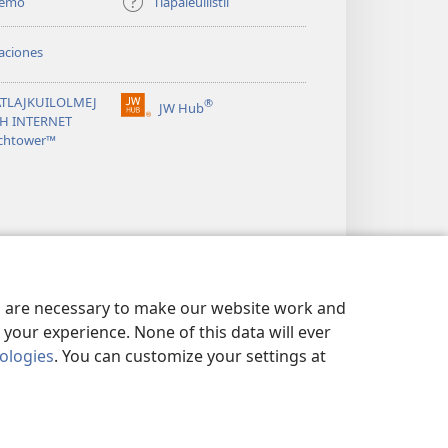
temo
Tlapaleuilistli
aciones
TLAJKUILOLMEJ
®
JW Hub
(xiktlapo
CH INTERNET
okse
chtower™
ventana)
es are necessary to make our website work and
your experience. None of this data will ever
nologies
. You can customize your settings at
IS KITAS
|
PRIVACY SETTINGS