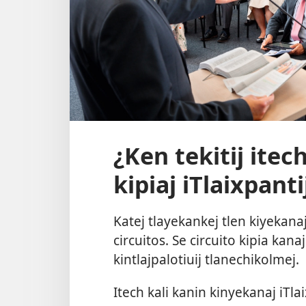
¿Ken tekitij itec
kipiaj iTlaixpan
Katej tlayekankej tlen kiyekana
circuitos. Se circuito kipia kan
kintlajpalotiuij tlanechikolmej.
Itech kali kanin kinyekanaj iTl