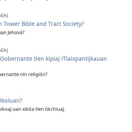
NIAJ
h Tower Bible and Tract Society?
auan Jehová?
NIAJ
Gobernante tlen kipiaj iTlaixpantijkauan
ernante nin religión?
hikoluan?
ikoaj uan xikita tlen tikchiuaj.