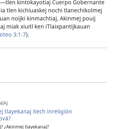
j —tlen kintokayotiaj Cuerpo Gobernante
uia tlen kichiuaskej nochi tlanechikolmej
k uan noijki kinmachtiaj. Akinmej pouij
j miak xiuitl ken iTlaixpantijkauan
oteo 3:1-7
).
NIAJ
j tlayekanaj itech inreligión
hová?
ej? ¿Akinmej tlayekanaj?