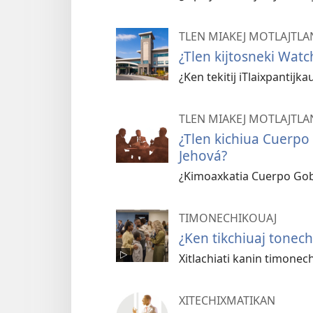
TLEN MIAKEJ MOTLAJTLA
¿Tlen kijtosneki Watc
¿Ken tekitij iTlaixpantijk
TLEN MIAKEJ MOTLAJTLA
¿Tlen kichiua Cuerpo 
Jehová?
¿Kimoaxkatia Cuerpo Gob
TIMONECHIKOUAJ
¿Ken tikchiuaj tonec
Xitlachiati kanin timonech
XITECHIXMATIKAN