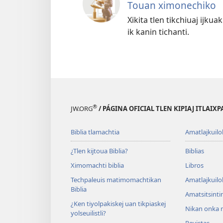
Touan ximonechiko
Xikita tlen tikchiuaj ijk
ik kanin tichanti.
®
JW.ORG
/ PÁGINA OFICIAL TLEN KIPIAJ ITLAIX
Biblia tlamachtia
Amatlajkuilo
¿Tlen kijtoua Biblia?
Biblias
Ximomachti biblia
Libros
Techpaleuis matimomachtikan
Amatlajkuilo
Biblia
Amatsitsinti
¿Ken tiyolpakiskej uan tikpiaskej
Nikan onka m
yolseuilistli?