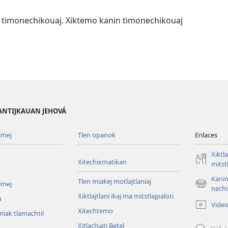
uak timonechikouaj. Xiktemo kanin timonechikouaj
PANTIJKAUAN JEHOVÁ
lmej
Tlen opanok
Enlaces
Xiktla
Xitechixmatikan
mitst
Kanin
Tlen miakej motlajtlaniaj
lmej
(xiktlapo
nechi
Xiktlajtlani ikaj ma mitstlajpaloti
okse
n
Vide
ventana)
Xitechtemo
iak tlamachtil
Xitlachiati Betel