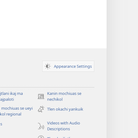
Appearance Settings
jtlani ikaj ma
Kanin mochiuas se
(xiktlapo
lajpaloti
nechikol
okse
 mochiuas se ueyi
Tlen okachi yankuik
ventana)
kol regional
Videos with Audio
os
Descriptions