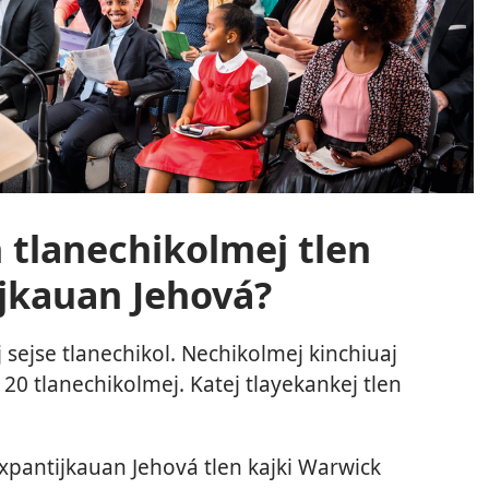
h tlanechikolmej tlen
tijkauan Jehová?
j sejse tlanechikol. Nechikolmej kinchiuaj
aj 20 tlanechikolmej. Katej tlayekankej tlen
aixpantijkauan Jehová tlen kajki Warwick