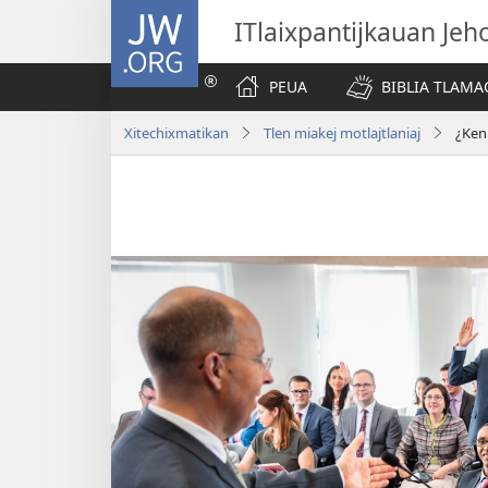
JW.ORG
ITlaixpantijkauan Jeh
PEUA
BIBLIA TLAMA
Xitechixmatikan
Tlen miakej motlajtlaniaj
¿Ken 