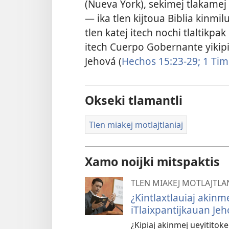
(Nueva York), sekimej tlakame
— ika tlen kijtoua Biblia kinmil
tlen katej itech nochi tlaltikpa
itech Cuerpo Gobernante yikipia
Jehová (
Hechos 15:23-29;
1 Tim
Okseki tlamantli
Tlen miakej motlajtlaniaj
Xamo noijki mitspaktis
TLEN MIAKEJ MOTLAJTLA
¿Kintlaxtlauiaj akinme
iTlaixpantijkauan Je
¿Kipiaj akinmej ueyititok