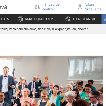
náhuatl del
Nikan
ová
Xikpejpena
(xiktlap
centro
tikpeualtis
se
okse
tlajtoli
ventan
CHTIA
AMATLAJKUILOLMEJ
TLEN OPANOK
tekitij itech tlanechikolmej tlen kipiaj iTlaixpantijkauan Jehová?