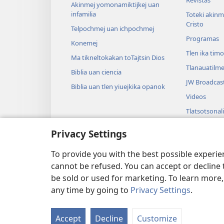
Revistas
Akinmej yomonamiktijkej uan
infamilia
Toteki akinme
Cristo
Telpochmej uan ichpochmej
Programas
Konemej
Tlen ika tim
Ma tikneltokakan toTajtsin Dios
Tlanauatilme
Biblia uan ciencia
JW Broadcas
Biblia uan tlen yiuejkika opanok
Videos
Tlatsotsonali
Audio drama
Privacy Settings
Biblia techilu
opanok
To provide you with the best possible experi
cannot be refused. You can accept or decline 
be sold or used for marketing. To learn more
any time by going to
Privacy Settings
.
Copyright
© 2026 Watch Tower Bi
Accept
Decline
Customize