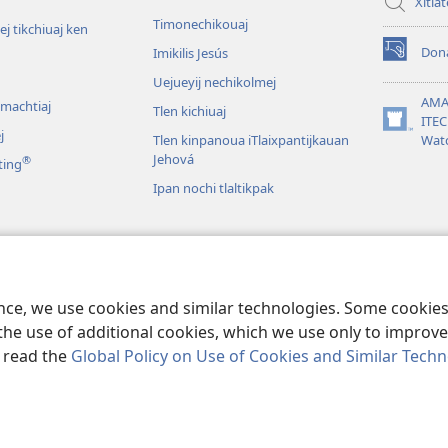
Xitla
Timonechikouaj
j tikchiuaj ken
Don
Imikilis Jesús
(xiktlapo
okse
Uejueyij nechikolmej
ventana)
AMA
omachtiaj
Tlen kichiuaj
ITE
(xiktlapo
j
Tlen kinpanoua iTlaixpantijkauan
Wat
okse
Jehová
®
ting
ventana)
Ipan nochi tlaltikpak
s
ia tlen yiuejkika
ence, we use cookies and similar technologies. Some cooki
the use of additional cookies, which we use only to improve 
, read the
Global Policy on Use of Cookies and Similar Tech
ble and Tract Society of Pennsylvania.
TLA TIKTEKITILTIS
|
AMO IKAJ UEL