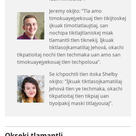
Jeremy okijto: “Tla amo
timokuayejyekouaj tlen tikijtoskej
ijkuak timotlatlaujtiaj, san
nochipa tiktlajtlaniskej miak
tlamantli tlen tiknekij. Ijkuak
tiktlasojkamatiliaj Jehová, okachi
tikpatioitaj nochi tlen techmaka uan amo san
timokuayejyekouaj tlen techpoloua”.
Se ichpochtli tlen itoka Shelby
okijto: “Ijkuak tiktlasojkamatiliaj
Jehová tlen ye techmaka, okachi
tikpatioitaj tlen tikpiaj uan
tiyolpakij maski titlajyouiaj”.
Okseki tlamantli