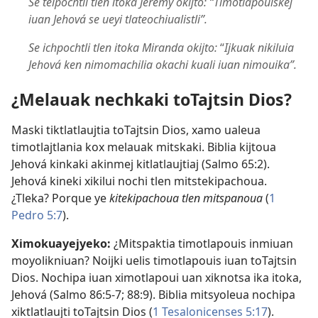
Se telpochtli tlen itoka Jeremy okijto: “Timotlapouiskej
iuan Jehová se ueyi tlateochiualistli”.
Se ichpochtli tlen itoka Miranda okijto:
“
Ijkuak nikiluia
Jehová ken nimomachilia okachi kuali iuan nimouika”.
¿Melauak nechkaki toTajtsin Dios?
Maski tiktlatlaujtia toTajtsin Dios, xamo ualeua
timotlajtlania kox melauak mitskaki. Biblia kijtoua
Jehová kinkaki akinmej kitlatlaujtiaj (
Salmo 65:2
).
Jehová kineki xikilui nochi tlen mitstekipachoua.
¿Tleka? Porque ye
kitekipachoua tlen mitspanoua
(
1
Pedro 5:7
).
Ximokuayejyeko:
¿Mitspaktia timotlapouis inmiuan
moyolikniuan? Noijki uelis timotlapouis iuan toTajtsin
Dios. Nochipa iuan ximotlapoui uan xiknotsa ika itoka,
Jehová (
Salmo 86:5-7;
88:9
). Biblia mitsyoleua nochipa
xiktlatlaujti toTajtsin Dios (
1 Tesalonicenses 5:17
).