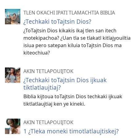
TLEN OKACHI IPATI TLAMACHTIA BIBLIA
¿Techkaki toTajtsin Dios?
¿ToTajtsin Dios kikakis ikaj tlen san itech
motekipachoa? ¿Uan tla se tlakatl kitlajyouiltia
isiua pero satepan kiluia toTajtsin Dios ma
kiteochiua?
AKIN TETLAPOUIJTOK
¿Techkaki toTajtsin Dios ijkuak
tiktlatlaujtiaj?
Biblia kijtoua toTajtsin Dios techkaki ijkuak
tiktlatlaujtiaj ken ye kineki.
AKIN TETLAPOUIJTOK
1 ¿Tleka moneki timotlatlaujtiskej?