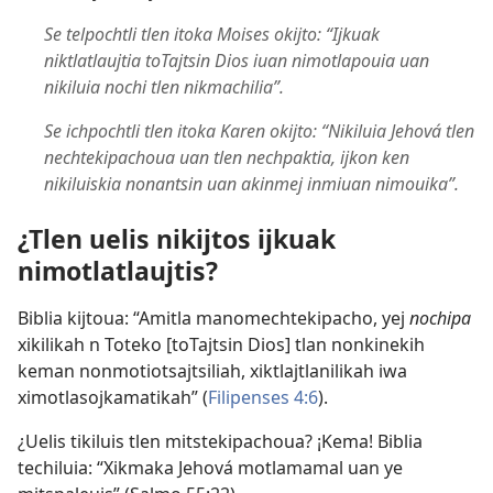
Se telpochtli tlen itoka Moises okijto: “Ijkuak
niktlatlaujtia toTajtsin Dios iuan nimotlapouia uan
nikiluia nochi tlen nikmachilia”.
Se ichpochtli tlen itoka Karen okijto: “Nikiluia Jehová tlen
nechtekipachoua uan tlen nechpaktia, ijkon ken
nikiluiskia nonantsin uan akinmej inmiuan nimouika”.
¿Tlen uelis nikijtos ijkuak
nimotlatlaujtis?
Biblia kijtoua: “Amitla manomechtekipacho, yej
nochipa
xikilikah n Toteko [toTajtsin Dios] tlan nonkinekih
keman nonmotiotsajtsiliah, xiktlajtlanilikah iwa
ximotlasojkamatikah” (
Filipenses 4:6
).
¿Uelis tikiluis tlen mitstekipachoua? ¡Kema! Biblia
techiluia: “Xikmaka Jehová motlamamal uan ye