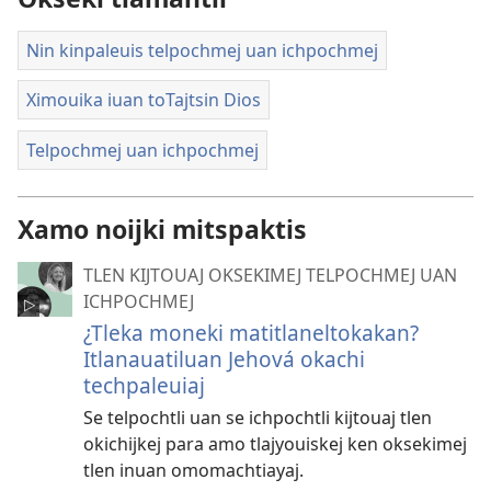
Nin kinpaleuis telpochmej uan ichpochmej
Ximouika iuan toTajtsin Dios
Telpochmej uan ichpochmej
Xamo noijki mitspaktis
TLEN KIJTOUAJ OKSEKIMEJ TELPOCHMEJ UAN
ICHPOCHMEJ
¿Tleka moneki matitlaneltokakan?
Itlanauatiluan Jehová okachi
techpaleuiaj
Se telpochtli uan se ichpochtli kijtouaj tlen
okichijkej para amo tlajyouiskej ken oksekimej
tlen inuan omomachtiayaj.