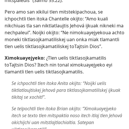
mitspaleuis” (
Salmo 55:22
).
Pero amo san xikilui tlen mitstekipachoua, se
ichpochtli tlen itoka Chantelle okijto: “Amo kuali
nikchiuas tla san niktlatlaujtis Jehová ijkuak nikneki ma
nechpaleui”. Noijki okijto: “Ne nimokuayejyekoua achto
moneki tiktlasojkamatiliskej uan onka miak tlamantli
tlen uelis tiktlasojkamatiliskej toTajtsin Dios”.
Ximokuayejyeko:
¿Tlen uelis tiktlasojkamatilis
toTajtsin Dios? Itech nin tonal ximokuayejyeko eyi
tlamantli tlen uelis tiktlasojkamatilis.
Se ichpochtli tlen itoka Anita okijto: “Noijki uelis
tiktlatlaujtiskej Jehová para tiktlasojkamatiliskej ijkuak
tikitaj se xochitl”
.
Se telpochtli tlen itoka Brian okijto: “Ximokuayejyeko
itech se texto tlen mitspaktia noso itech itlaj tlen Jehová
okichijchi uan mitstlajtlachialtia. Satepan