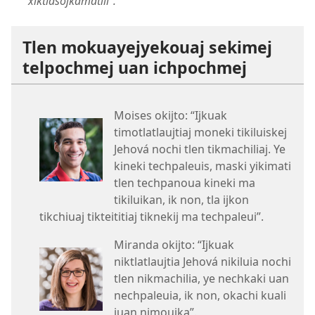
xiktlasojkamatili”.
Tlen mokuayejyekouaj sekimej
telpochmej uan ichpochmej
Moises okijto: “Ijkuak
timotlatlaujtiaj moneki tikiluiskej
Jehová nochi tlen tikmachiliaj. Ye
kineki techpaleuis, maski yikimati
tlen techpanoua kineki ma
tikiluikan, ik non, tla ijkon
tikchiuaj tikteititiaj tiknekij ma techpaleui”.
Miranda okijto: “Ijkuak
niktlatlaujtia Jehová nikiluia nochi
tlen nikmachilia, ye nechkaki uan
nechpaleuia, ik non, okachi kuali
iuan nimouika”.