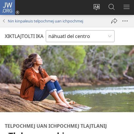
JW.ORG
Nikan
tikpeualtis
Xikpatla
Xitlatemo
MO
(xiktlapo
tlajtoli sitio
JW.ORG
TL
Nin kinpaleuis telpochmej uan ichpochmej
okse
TI
ventana)
TI
XIKTLAJTOLTI IKA
TELPOCHMEJ UAN ICHPOCHMEJ TLAJTLANIJ