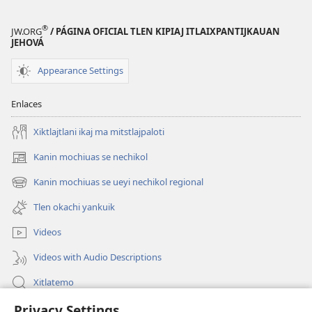
®
JW.ORG
/ PÁGINA OFICIAL TLEN KIPIAJ ITLAIXPANTIJKAUAN
JEHOVÁ
Appearance Settings
Enlaces
Xiktlajtlani ikaj ma mitstlajpaloti
Kanin mochiuas se nechikol
(xiktlapo
okse
Kanin mochiuas se ueyi nechikol regional
(xiktlapo
ventana)
okse
Tlen okachi yankuik
ventana)
Videos
Videos with Audio Descriptions
Xitlatemo
Privacy Settings
Tlapaleuilistli