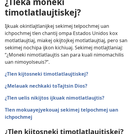
¿Tleka moneki
timotlatlaujtiskej?
Ijkuak okintlajtlanijkej sekimej telpochmej uan
ichpochmej tlen chantij ompa Estados Unidos kox
motlatlaujtiaj, miakej okijtojkej motlatlaujtiaj, pero san
sekimej nochipa ijkon kichiuaj. Sekimej motlajtlaniaj:
“¿Moneki nimotlatlaujtis san para kuali nimomachilis
uan nimoyolseuis?”.
¿Tlen kijtosneki timotlatlaujtiskej?
¿Melauak nechkaki toTajtsin Dios?
¿Tlen uelis nikijtos ijkuak nimotlatlaujtis?
Tlen mokuayejyekouaj sekimej telpochmej uan
ichpochmej
¿Tlen kijtosneki timotlatlaujtiskej?