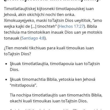
Timotlatlaujtiskej kijtosneki timotlapouiskej iuan
Jehová, akin okichijchi nochi tlen onka.
Ximokuayejyeko, maski toTajtsin Dios ueyititok, “amo
wejka kajki de [...] tinochteh” (
Hechos 17:27
). Biblia
techiluia ma timotokikan inauak Dios uan ye motokis
tonauak (
Santiago 4:8
).
¿Tlen moneki tikchiuas para kuali timouikas iuan
toTajtsin Dios?
Ijkuak timotlatlaujtia, timotlapouia iuan toTajtsin
Dios.
Ijkuak timomachtia Biblia, yetoskia ken Jehová
“mitstlapouia”.
Tla nochipa timotlatlaujtis uan timomachtis Biblia,
okachi kuali timouikas iuan toTajtsin Dios.