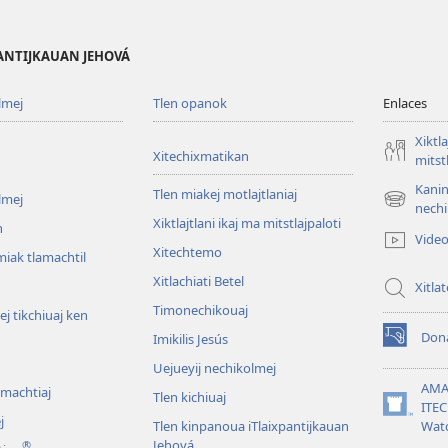
PANTIJKAUAN JEHOVÁ
lmej
Tlen opanok
Enlaces
Xiktla
Xitechixmatikan
mitst
Kanin
Tlen miakej motlajtlaniaj
lmej
(xiktlapo
nechi
Xiktlajtlani ikaj ma mitstlajpaloti
okse
n
Vide
ventana)
Xitechtemo
iak tlamachtil
Xitlachiati Betel
Xitla
Timonechikouaj
j tikchiuaj ken
Don
Imikilis Jesús
(xiktlapo
okse
Uejueyij nechikolmej
ventana)
AMA
omachtiaj
Tlen kichiuaj
ITE
(xiktlapo
j
Tlen kinpanoua iTlaixpantijkauan
Wat
okse
Jehová
®