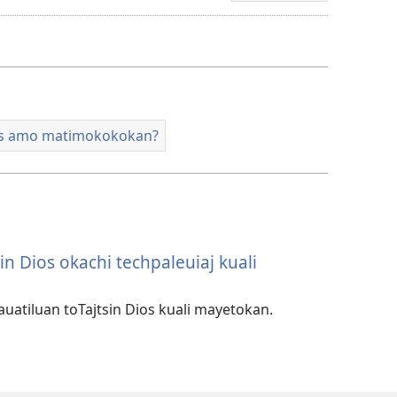
video
uis amo matimokokokan?
sin Dios okachi techpaleuiaj kuali
nauatiluan toTajtsin Dios kuali mayetokan.