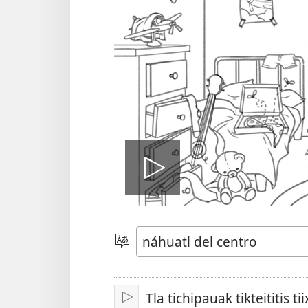
Ma
peua
Xikpejpena
se
tlajtoli
video
Tla tichipauak tikteititis ti
Xikaki