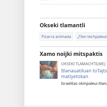
Okseki tlamantli
Pizarra animada
¿Tlen techpale
Xamo noijki mitspaktis
OKSEKI TLAMACHTILMEJ
Itlanauatiluan toTajt
matiyetokan
Israelitas okinpaleui itla