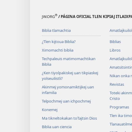
®
JW.ORG
/ PÁGINA OFICIAL TLEN KIPIAJ ITLAIX
Biblia tlamachtia
Amatlajkuilo
¿Tlen kijtoua Biblia?
Biblias
Ximomachti biblia
Libros
Techpaleuis matimomachtikan
Amatlajkuilo
Biblia
Amatsitsinti
¿Ken tiyolpakiskej uan tikpiaskej
Nikan onka m
yolseuilistli?
Revistas
Akinmej yomonamiktijkej uan
infamilia
Toteki akinme
Cristo
Telpochmej uan ichpochmej
Programas
Konemej
Tlen ika tim
Ma tikneltokakan toTajtsin Dios
Tlanauatilme
Biblia uan ciencia