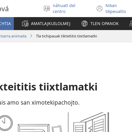
náhuatl del
Nikan
ová
Xikpejpena
(xiktlap
centro
tikpeualtis
se
okse
tlajtoli
ventan
CHTIA
AMATLAJKUILOLMEJ
TLEN OPANOK
Pizarra animada
Tla tichipauak tikteititis tiixtlamatki
kteititis tiixtlamatki
euis amo san ximotekipachojto.