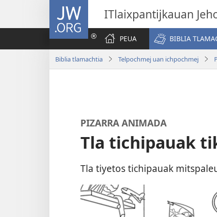
JW.ORG
ITlaixpantijkauan Jeh
PEUA
BIBLIA TLAMA
Biblia tlamachtia
Telpochmej uan ichpochmej
PIZARRA ANIMADA
Tla tichipauak ti
Tla tiyetos tichipauak mitspal