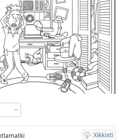
Xikkixti
ixtlamatki
Xikkixti