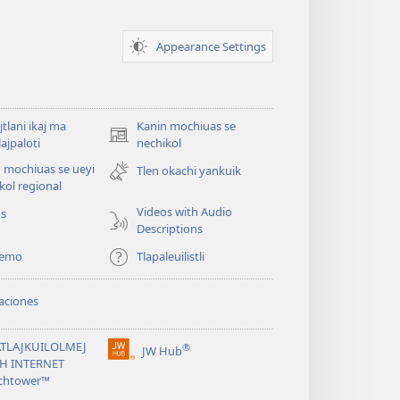
Appearance Settings
jtlani ikaj ma
Kanin mochiuas se
(xiktlapo
lajpaloti
nechikol
okse
 mochiuas se ueyi
Tlen okachi yankuik
ventana)
kol regional
Videos with Audio
os
Descriptions
temo
Tlapaleuilistli
aciones
TLAJKUILOLMEJ
®
JW Hub
(xiktlapo
CH INTERNET
okse
chtower™
ventana)