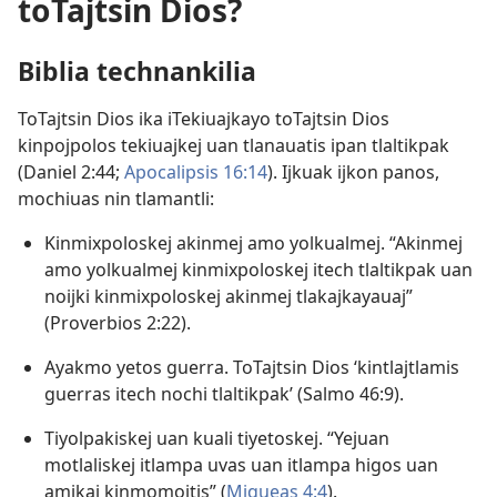
toTajtsin Dios?
Biblia technankilia
ToTajtsin Dios ika iTekiuajkayo toTajtsin Dios
kinpojpolos tekiuajkej uan tlanauatis ipan tlaltikpak
(
Daniel 2:44;
Apocalipsis 16:14
). Ijkuak ijkon panos,
mochiuas nin tlamantli:
Kinmixpoloskej akinmej amo yolkualmej. “Akinmej
amo yolkualmej kinmixpoloskej itech tlaltikpak uan
noijki kinmixpoloskej akinmej tlakajkayauaj”
(
Proverbios 2:22
).
Ayakmo yetos guerra. ToTajtsin Dios ‘kintlajtlamis
guerras itech nochi tlaltikpak’ (
Salmo 46:9
).
Tiyolpakiskej uan kuali tiyetoskej. “Yejuan
motlaliskej itlampa uvas uan itlampa higos uan
amikaj kinmomojtis” (
Miqueas 4:4
).