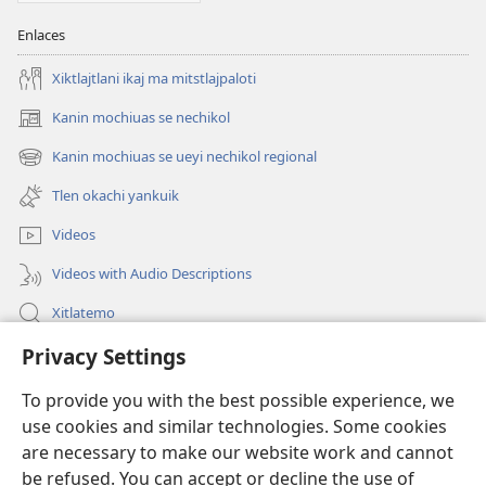
Enlaces
Xiktlajtlani ikaj ma mitstlajpaloti
Kanin mochiuas se nechikol
(xiktlapo
okse
Kanin mochiuas se ueyi nechikol regional
(xiktlapo
ventana)
okse
Tlen okachi yankuik
ventana)
Videos
Videos with Audio Descriptions
Xitlatemo
Privacy Settings
Tlapaleuilistli
To provide you with the best possible experience, we
Donaciones
(xiktlapo
use cookies and similar technologies. Some cookies
okse
are necessary to make our website work and cannot
ventana)
AMATLAJKUILOLMEJ ITECH INTERNET Watchtower™
be refused. You can accept or decline the use of
(xiktlapo