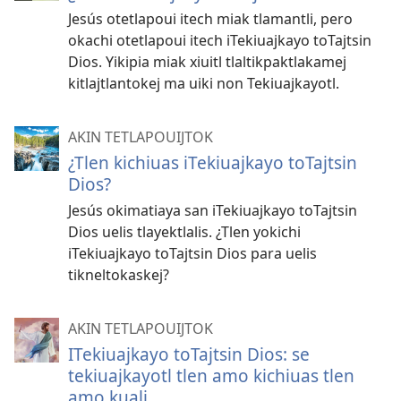
Jesús otetlapoui itech miak tlamantli, pero
okachi otetlapoui itech iTekiuajkayo toTajtsin
Dios. Yikipia miak xiuitl tlaltikpaktlakamej
kitlajtlantokej ma uiki non Tekiuajkayotl.
AKIN TETLAPOUIJTOK
¿Tlen kichiuas iTekiuajkayo toTajtsin
Dios?
Jesús okimatiaya san iTekiuajkayo toTajtsin
Dios uelis tlayektlalis. ¿Tlen yokichi
iTekiuajkayo toTajtsin Dios para uelis
tikneltokaskej?
AKIN TETLAPOUIJTOK
ITekiuajkayo toTajtsin Dios: se
tekiuajkayotl tlen amo kichiuas tlen
amo kuali