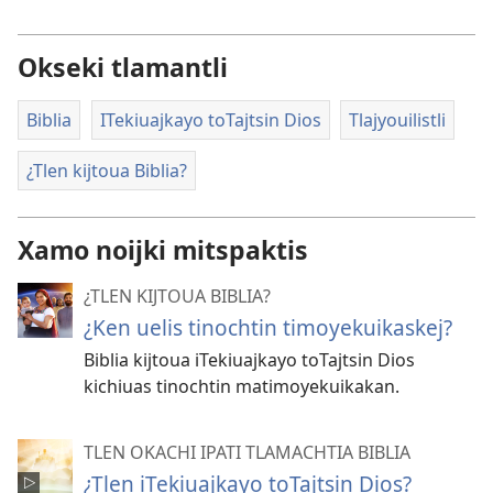
Okseki tlamantli
Biblia
ITekiuajkayo toTajtsin Dios
Tlajyouilistli
¿Tlen kijtoua Biblia?
Xamo noijki mitspaktis
¿TLEN KIJTOUA BIBLIA?
¿Ken uelis tinochtin timoyekuikaskej?
Biblia kijtoua iTekiuajkayo toTajtsin Dios
kichiuas tinochtin matimoyekuikakan.
TLEN OKACHI IPATI TLAMACHTIA BIBLIA
¿Tlen iTekiuajkayo toTajtsin Dios?