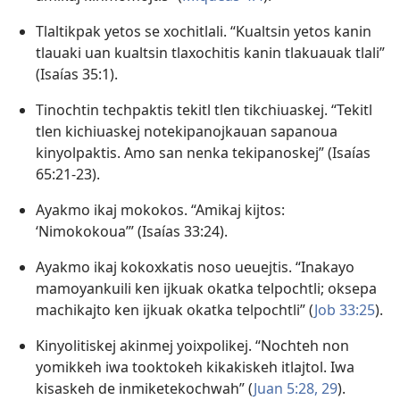
Tlaltikpak yetos se xochitlali. “Kualtsin yetos kanin
tlauaki uan kualtsin tlaxochitis kanin tlakuauak tlali”
(
Isaías 35:1
).
Tinochtin techpaktis tekitl tlen tikchiuaskej. “Tekitl
tlen kichiuaskej notekipanojkauan sapanoua
kinyolpaktis. Amo san nenka tekipanoskej” (
Isaías
65:21-23
).
Ayakmo ikaj mokokos. “Amikaj kijtos:
‘Nimokokoua’” (
Isaías 33:24
).
Ayakmo ikaj kokoxkatis noso ueuejtis. “Inakayo
mamoyankuili ken ijkuak okatka telpochtli; oksepa
machikajto ken ijkuak okatka telpochtli” (
Job 33:25
).
Kinyolitiskej akinmej yoixpolikej. “Nochteh non
yomikkeh iwa tooktokeh kikakiskeh itlajtol. Iwa
kisaskeh de inmiketekochwah” (
Juan 5:28, 29
).