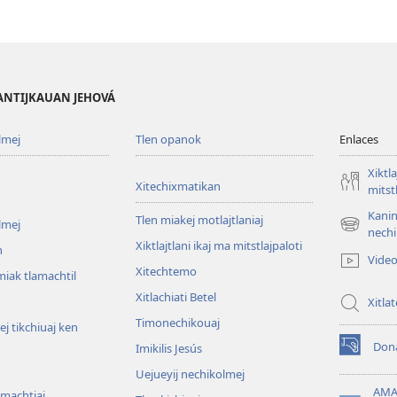
PANTIJKAUAN JEHOVÁ
lmej
Tlen opanok
Enlaces
Xiktla
Xitechixmatikan
mitst
Kanin
Tlen miakej motlajtlaniaj
lmej
(xiktlapo
nechi
Xiktlajtlani ikaj ma mitstlajpaloti
okse
n
Vide
ventana)
Xitechtemo
iak tlamachtil
Xitlachiati Betel
Xitla
Timonechikouaj
j tikchiuaj ken
Don
Imikilis Jesús
(xiktlapo
okse
Uejueyij nechikolmej
ventana)
AMA
omachtiaj