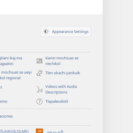
Appearance Settings
jtlani ikaj ma
Kanin mochiuas se
(xiktlapo
lajpaloti
nechikol
okse
 mochiuas se ueyi
Tlen okachi yankuik
ventana)
kol regional
Videos with Audio
os
Descriptions
temo
Tlapaleuilistli
aciones
TLAJKUILOLMEJ
®
JW Hub