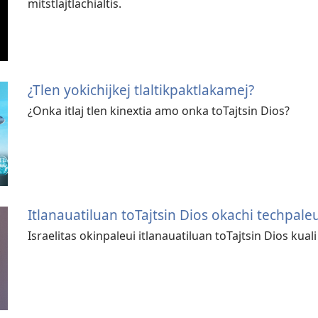
mitstlajtlachialtis.
¿Tlen yokichijkej tlaltikpaktlakamej?
¿Onka itlaj tlen kinextia amo onka toTajtsin Dios?
Itlanauatiluan toTajtsin Dios okachi techpale
Israelitas okinpaleui itlanauatiluan toTajtsin Dios kua