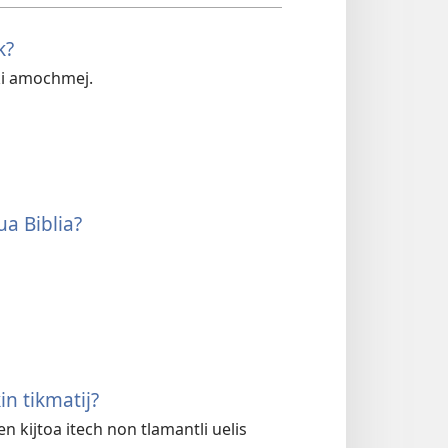
k?
eki amochmej.
ua Biblia?
n tikmatij?
en kijtoa itech non tlamantli uelis