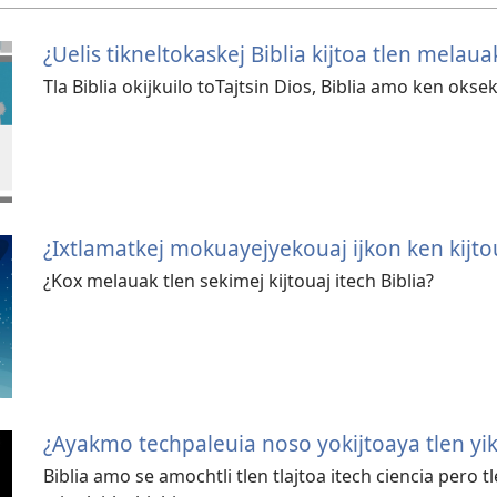
¿Uelis tikneltokaskej Biblia kijtoa tlen melaua
Tla Biblia okijkuilo toTajtsin Dios, Biblia amo ken oks
¿Ixtlamatkej mokuayejyekouaj ijkon ken kijto
¿Kox melauak tlen sekimej kijtouaj itech Biblia?
¿Ayakmo techpaleuia noso yokijtoaya tlen yiki
Biblia amo se amochtli tlen tlajtoa itech ciencia pero tl