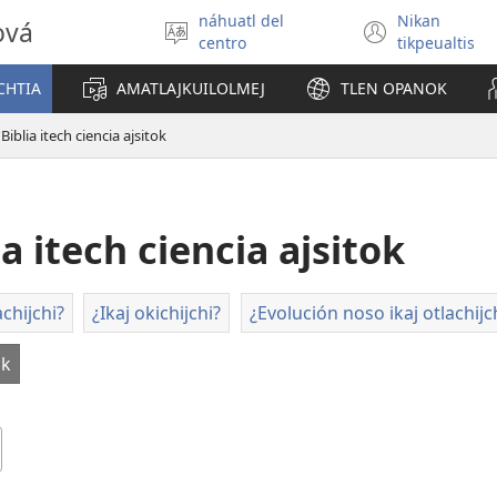
náhuatl del
Nikan
ová
Xikpejpena
(xiktlap
centro
tikpeualtis
se
okse
tlajtoli
ventan
CHTIA
AMATLAJKUILOLMEJ
TLEN OPANOK
Biblia itech ciencia ajsitok
ia itech ciencia ajsitok
achijchi?
¿Ikaj okichijchi?
¿Evolución noso ikaj otlachijc
ok