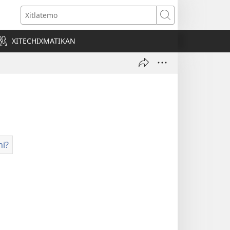
o
Xitlatemo
a)
XITECHIXMATIKAN
hi?