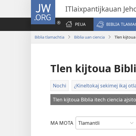
JW.ORG
ITlaixpantijkauan Jeh
PEUA
BIBLIA TLAMA
Biblia tlamachtia
Biblia uan ciencia
Tlen kijtoua 
Tlen kijtoua Bibl
Nochi
¿Kineltokaj sekimej ikaj otl
Tlen kijtoua Biblia itech ciencia ajsit
MA MOTA