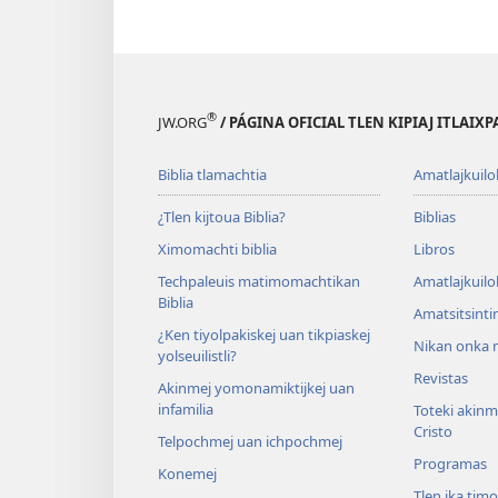
®
JW.ORG
/ PÁGINA OFICIAL TLEN KIPIAJ ITLAIX
Biblia tlamachtia
Amatlajkuilo
¿Tlen kijtoua Biblia?
Biblias
Ximomachti biblia
Libros
Techpaleuis matimomachtikan
Amatlajkuilo
Biblia
Amatsitsinti
¿Ken tiyolpakiskej uan tikpiaskej
Nikan onka m
yolseuilistli?
Revistas
Akinmej yomonamiktijkej uan
infamilia
Toteki akinme
Cristo
Telpochmej uan ichpochmej
Programas
Konemej
Tlen ika tim