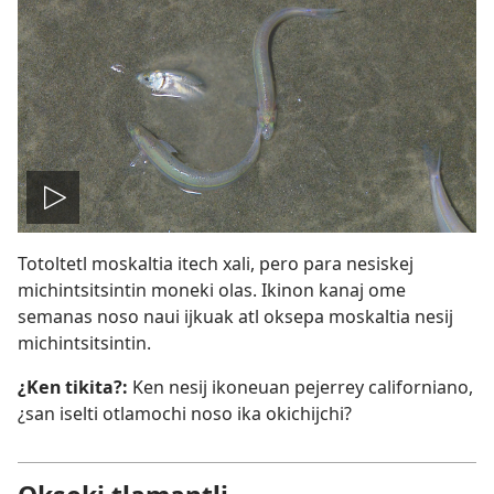
Ma
Totoltetl moskaltia itech xali, pero para nesiskej
peua
michintsitsintin moneki olas. Ikinon kanaj ome
semanas noso naui ijkuak atl oksepa moskaltia nesij
video
michintsitsintin.
¿Ken tikita?:
Ken nesij ikoneuan pejerrey californiano,
¿san iselti otlamochi noso ika okichijchi?