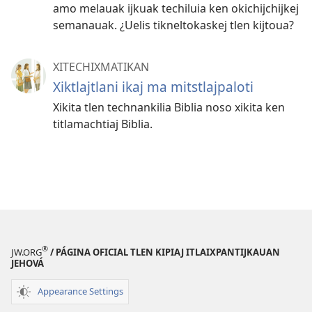
amo melauak ijkuak techiluia ken okichijchijkej
semanauak. ¿Uelis tikneltokaskej tlen kijtoua?
XITECHIXMATIKAN
Xiktlajtlani ikaj ma mitstlajpaloti
Xikita tlen technankilia Biblia noso xikita ken
titlamachtiaj Biblia.
®
JW.ORG
/ PÁGINA OFICIAL TLEN KIPIAJ ITLAIXPANTIJKAUAN
JEHOVÁ
Appearance Settings