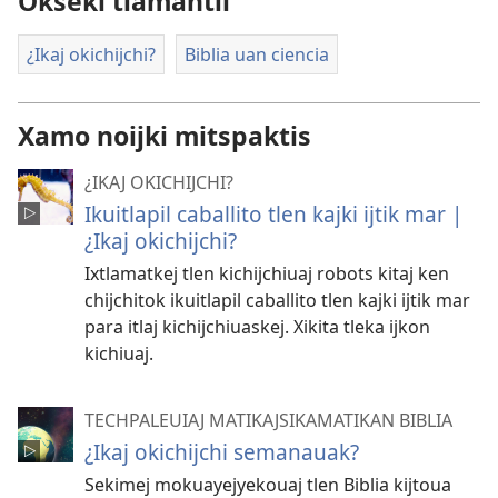
Okseki tlamantli
¿Ikaj okichijchi?
Biblia uan ciencia
Xamo noijki mitspaktis
¿IKAJ OKICHIJCHI?
Ikuitlapil caballito tlen kajki ijtik mar |
¿Ikaj okichijchi?
Ixtlamatkej tlen kichijchiuaj robots kitaj ken
chijchitok ikuitlapil caballito tlen kajki ijtik mar
para itlaj kichijchiuaskej. Xikita tleka ijkon
kichiuaj.
TECHPALEUIAJ MATIKAJSIKAMATIKAN BIBLIA
¿Ikaj okichijchi semanauak?
Sekimej mokuayejyekouaj tlen Biblia kijtoua