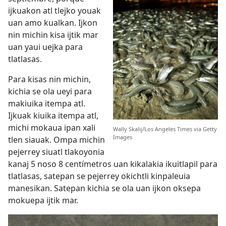
ijkuakon atl tlejko youak
uan amo kualkan. Ijkon
nin michin kisa ijtik mar
uan yaui uejka para
tlatlasas.
Para kisas nin michin,
kichia se ola ueyi para
makiuika itempa atl.
Ijkuak kiuika itempa atl,
michi mokaua ipan xali
Wally Skalij/Los Angeles Times via Getty
Images
tlen siauak. Ompa michin
pejerrey siuatl tlakoyonia
kanaj 5 noso 8 centímetros uan kikalakia ikuitlapil para
tlatlasas, satepan se pejerrey okichtli kinpaleuia
manesikan. Satepan kichia se ola uan ijkon oksepa
mokuepa ijtik mar.