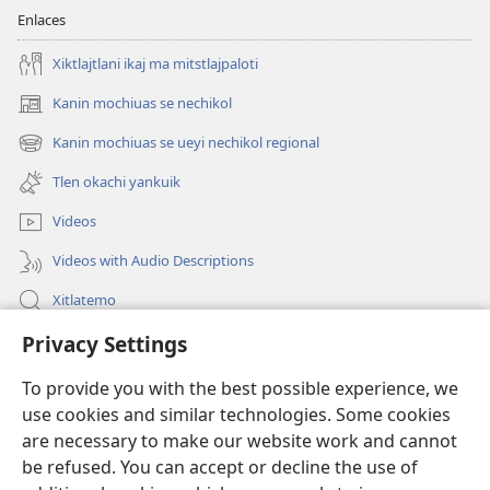
Enlaces
Xiktlajtlani ikaj ma mitstlajpaloti
Kanin mochiuas se nechikol
(xiktlapo
okse
Kanin mochiuas se ueyi nechikol regional
(xiktlapo
ventana)
okse
Tlen okachi yankuik
ventana)
Videos
Videos with Audio Descriptions
Xitlatemo
Privacy Settings
Tlapaleuilistli
To provide you with the best possible experience, we
Donaciones
(xiktlapo
use cookies and similar technologies. Some cookies
okse
are necessary to make our website work and cannot
ventana)
AMATLAJKUILOLMEJ ITECH INTERNET Watchtower™
be refused. You can accept or decline the use of
(xiktlapo
okse