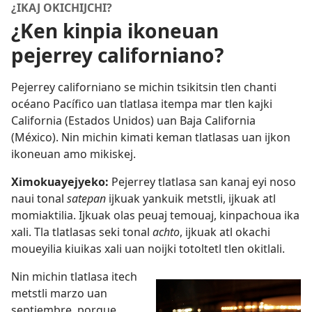
¿IKAJ OKICHIJCHI?
¿Ken kinpia ikoneuan
pejerrey californiano?
Pejerrey californiano se michin tsikitsin tlen chanti
océano Pacífico uan tlatlasa itempa mar tlen kajki
California (Estados Unidos) uan Baja California
(México). Nin michin kimati keman tlatlasas uan ijkon
ikoneuan amo mikiskej.
Ximokuayejyeko:
Pejerrey tlatlasa san kanaj eyi noso
naui tonal
satepan
ijkuak yankuik metstli, ijkuak atl
momiaktilia. Ijkuak olas peuaj temouaj, kinpachoua ika
xali. Tla tlatlasas seki tonal
achto
, ijkuak atl okachi
moueyilia kiuikas xali uan noijki totoltetl tlen okitlali.
Nin michin tlatlasa itech
metstli marzo uan
septiembre, porque