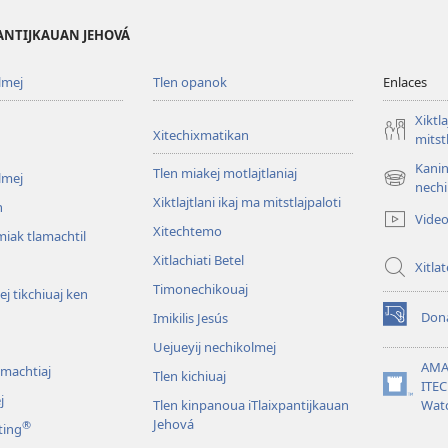
PANTIJKAUAN JEHOVÁ
lmej
Tlen opanok
Enlaces
Xiktla
Xitechixmatikan
mitst
Kanin
Tlen miakej motlajtlaniaj
lmej
(xiktlapo
nechi
Xiktlajtlani ikaj ma mitstlajpaloti
okse
n
Vide
ventana)
Xitechtemo
iak tlamachtil
Xitlachiati Betel
Xitla
Timonechikouaj
j tikchiuaj ken
Don
Imikilis Jesús
(xiktlapo
okse
Uejueyij nechikolmej
ventana)
AMA
omachtiaj
Tlen kichiuaj
ITE
(xiktlapo
j
Tlen kinpanoua iTlaixpantijkauan
Wat
okse
Jehová
®
ting
ventana)