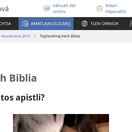
náhuatl del
Nikan
ová
Xikpejpena
(xiktlap
centro
tikpeualtis
se
okse
tlajtoli
ventan
CHTIA
AMATLAJKUILOLMEJ
TLEN OPANOK
| Noviembre 2015
Tlajtlanilmej itech Biblia
h Biblia
os apistli?