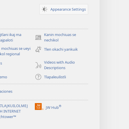
Appearance Settings
jtlani ikaj ma
Kanin mochiuas se
(xiktlapo
lajpaloti
nechikol
okse
 mochiuas se ueyi
Tlen okachi yankuik
ventana)
kol regional
Videos with Audio
os
Descriptions
temo
Tlapaleuilistli
aciones
TLAJKUILOLMEJ
®
JW Hub
(xiktlapo
CH INTERNET
okse
chtower™
ventana)