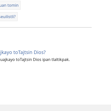
 uan tomin
uilistli?
ajkayo toTajtsin Dios?
iuajkayo toTajtsin Dios ipan tlaltikpak.