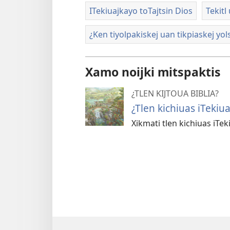
ITekiuajkayo toTajtsin Dios
Tekitl
¿Ken tiyolpakiskej uan tikpiaskej yolse
Xamo noijki mitspaktis
¿TLEN KIJTOUA BIBLIA?
¿Tlen kichiuas iTekiu
Xikmati tlen kichiuas iTek