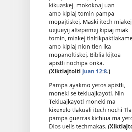
kikuaskej, mokokoaj uan
amo kipiaj tomin pampa
mopajtiskej. Maski itech miakej
uejueyij altepemej kipiaj miak
tomin, miakej tlaltikpaktlakame
amo kipiaj nion tlen ika
mopanoltiskej. Biblia kijtoa
apistli nochipa onka.
(Xiktlajtolti
Juan 12:8
.)
Pampa ayakmo yetos apistli,
moneki se tekiuajkayotl. Nin
Tekiuajkayotl moneki ma
kixexelo tlakuali itech nochi Tl
pampa guerras kichiua ma yeto a
Dios uelis techmakas.
(Xiktlajt