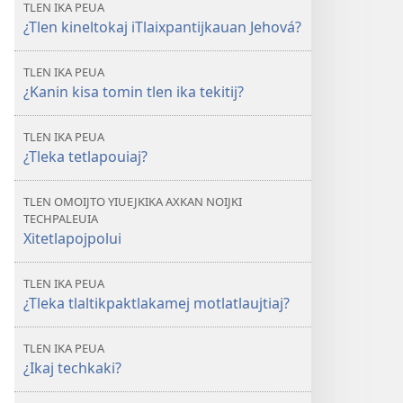
TLEN IKA PEUA
¿Tlen kineltokaj iTlaixpantijkauan Jehová?
TLEN IKA PEUA
¿Kanin kisa tomin tlen ika tekitij?
TLEN IKA PEUA
¿Tleka tetlapouiaj?
TLEN OMOIJTO YIUEJKIKA AXKAN NOIJKI
TECHPALEUIA
Xitetlapojpolui
TLEN IKA PEUA
¿Tleka tlaltikpaktlakamej motlatlaujtiaj?
TLEN IKA PEUA
¿Ikaj techkaki?