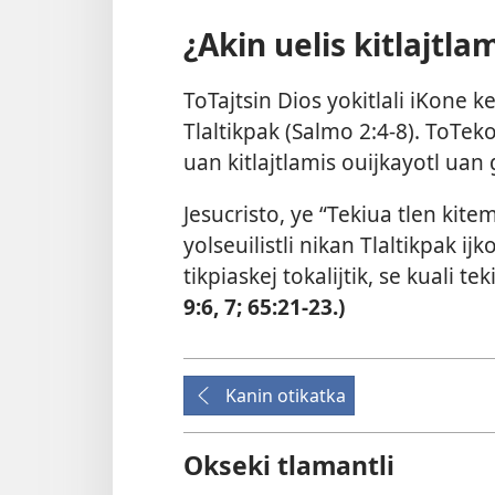
¿Akin uelis kitlajtlam
ToTajtsin Dios yokitlali iKone 
Tlaltikpak (
Salmo 2:4-8
). ToTeko
uan kitlajtlamis ouijkayotl uan
Jesucristo, ye “Tekiua tlen kitema
yolseuilistli nikan Tlaltikpak ij
tikpiaskej tokalijtik, se kuali te
9:6, 7;
65:21-23
.)
Kanin otikatka
Okseki tlamantli