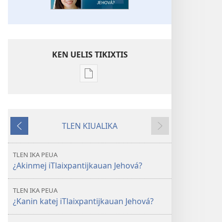
KEN UELIS TIKIXTIS
Xikinkixti
amatlajkuilolmej
AKIN
TETLAPOUIJTOK
TLEN KIUALIKA
¿Akinmej
Kanin
Okse
iTlaixpantijkauan
otikatka
Jehová?
TLEN IKA PEUA
¿Akinmej iTlaixpantijkauan Jehová?
TLEN IKA PEUA
¿Kanin katej iTlaixpantijkauan Jehová?