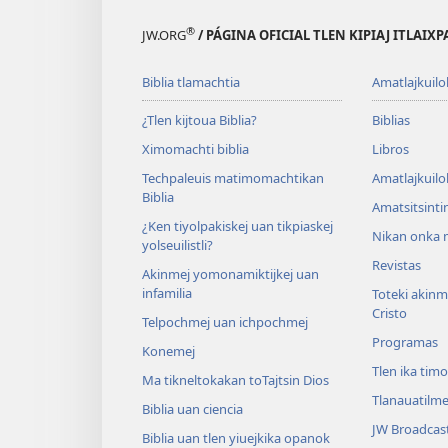
®
JW.ORG
/ PÁGINA OFICIAL TLEN KIPIAJ ITLAIX
Biblia tlamachtia
Amatlajkuilo
¿Tlen kijtoua Biblia?
Biblias
Ximomachti biblia
Libros
Techpaleuis matimomachtikan
Amatlajkuilo
Biblia
Amatsitsinti
¿Ken tiyolpakiskej uan tikpiaskej
Nikan onka m
yolseuilistli?
Revistas
Akinmej yomonamiktijkej uan
infamilia
Toteki akinme
Cristo
Telpochmej uan ichpochmej
Programas
Konemej
Tlen ika tim
Ma tikneltokakan toTajtsin Dios
Tlanauatilme
Biblia uan ciencia
JW Broadcas
Biblia uan tlen yiuejkika opanok