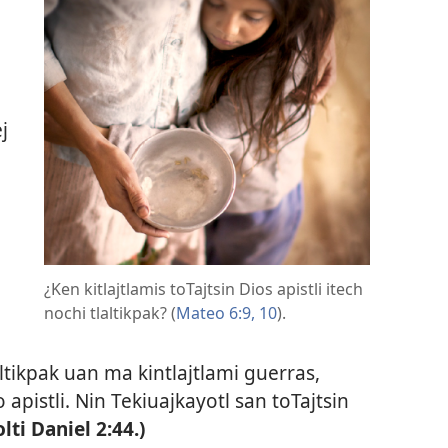
j
¿Ken kitlajtlamis toTajtsin Dios apistli itech
nochi tlaltikpak? (
Mateo 6:9, 10
).
altikpak uan ma kintlajtlami guerras,
pistli. Nin Tekiuajkayotl san toTajtsin
olti
Daniel 2:44
.)