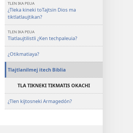
TLEN IKA PEUA
¿Tleka kineki toTajtsin Dios ma
tiktlatlaujtikan?
TLEN IKA PEUA
Tlatlaujtilistli ¿Ken techpaleuia?
¿Otikmatiaya?
Tlajtlanilmej itech Biblia
TLA TIKNEKI TIKMATIS OKACHI
¿Tlen kijtosneki Armagedón?