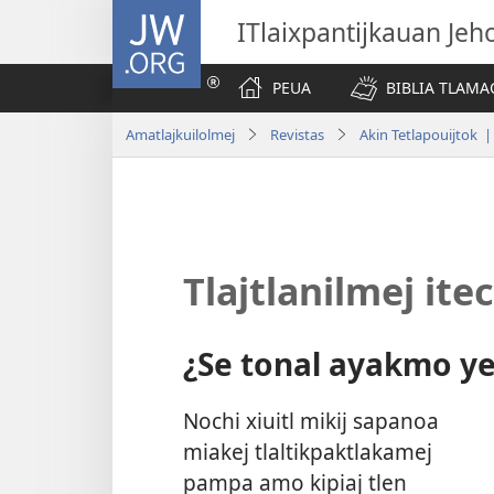
JW.ORG
ITlaixpantijkauan Jeh
PEUA
BIBLIA TLAMA
Amatlajkuilolmej
Revistas
Akin Tetlapouijtok 
Tlajtlanilmej itec
¿Se tonal ayakmo yet
Nochi xiuitl mikij sapanoa
miakej tlaltikpaktlakamej
pampa amo kipiaj tlen