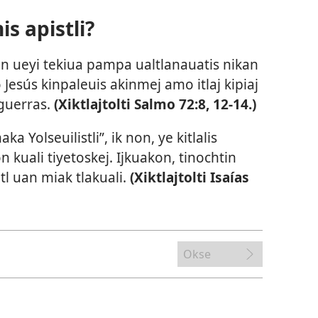
is apistli?
ken ueyi tekiua pampa ualtlanauatis nikan
 Jesús kinpaleuis akinmej amo itlaj kipiaj
 guerras.
(Xiktlajtolti
Salmo 72:8,
12-14
.)
ka Yolseuilistli”, ik non, ye kitlalis
kon kuali tiyetoskej. Ijkuakon, tinochtin
kitl uan miak tlakuali.
(Xiktlajtolti
Isaías
Okse