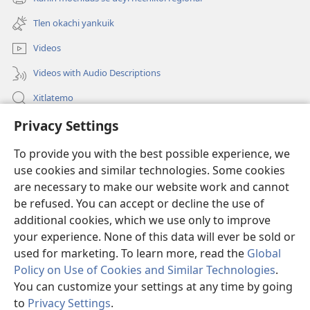
(xiktlapo
ventana)
okse
Tlen okachi yankuik
ventana)
Videos
Videos with Audio Descriptions
Xitlatemo
Privacy Settings
Tlapaleuilistli
To provide you with the best possible experience, we
Donaciones
(xiktlapo
use cookies and similar technologies. Some cookies
okse
are necessary to make our website work and cannot
ventana)
AMATLAJKUILOLMEJ ITECH INTERNET Watchtower™
be refused. You can accept or decline the use of
(xiktlapo
okse
additional cookies, which we use only to improve
®
JW Hub
ventana)
(xiktlapo
your experience. None of this data will ever be sold or
okse
used for marketing. To learn more, read the
Global
ventana)
Policy on Use of Cookies and Similar Technologies
.
You can customize your settings at any time by going
Copyright
© 2026 Watch Tower Bible and Tract Society of Pennsylvania.
to
Privacy Settings
.