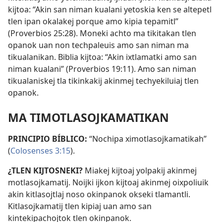
kijtoa: “Akin san niman kualani yetoskia ken se altepetl
tlen ipan okalakej porque amo kipia tepamitl”
(
Proverbios 25:28
). Moneki achto ma tikitakan tlen
opanok uan non techpaleuis amo san niman ma
tikualanikan. Biblia kijtoa: “Akin ixtlamatki amo san
niman kualani” (
Proverbios 19:11
). Amo san niman
tikualaniskej tla tikinkakij akinmej techyekiluiaj tlen
opanok.
MA TIMOTLASOJKAMATIKAN
PRINCIPIO BÍBLICO:
“Nochipa ximotlasojkamatikah”
(
Colosenses 3:15
).
¿TLEN KIJTOSNEKI?
Miakej kijtoaj yolpakij akinmej
motlasojkamatij. Noijki ijkon kijtoaj akinmej oixpoliuik
akin kitlasojtlaj noso okinpanok okseki tlamantli.
Kitlasojkamatij tlen kipiaj uan amo san
kintekipachojtok tlen okinpanok.