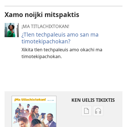
Xamo noijki mitspaktis
¡MA TITLACHIXTOKAN!
¿Tlen techpaleuis amo san ma
timotekipachokan?
Xikita tlen techpaleuis amo okachi ma
timotekipachokan.
KEN UELIS TIKIXTIS
Xikinkixti
Xikkixti
amatlajkuilolmej
audio