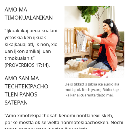
AMO MA
TIMOKUALANIKAN
“Ijkuak ikaj peua kualani
yetoskia ken ijkuak
kikajkauaj atl, ik non, xio
uan ijkon amikaj iuan
timokualanis”
(
PROVERBIOS 17:14
).
AMO SAN MA
Uelis tikkixtis Biblia ika audio ika
TECHTEKIPACHO
motlajtol. Itech jw.org Biblia kajki
TLEN PANOS
ika kanaj cuarenta tlajtolmej.
SATEPAN
“Amo ximotekipachokah kenomi nontlanexiliskeh,
porke mostla ok se welta nonmotekipachoskeh. Nochi