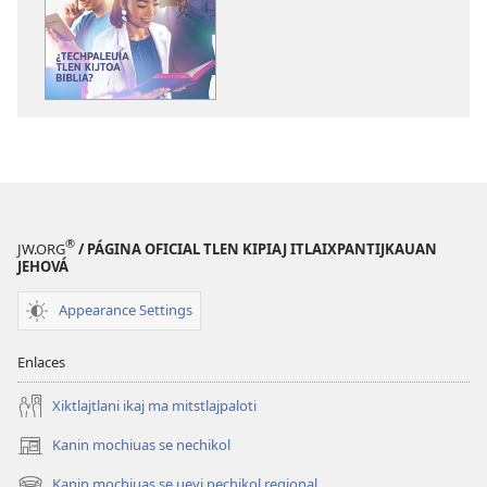
¡MA
¡MA
TITLACHIXTOKAN!
TITLACHIXTO
¿Techpaleuia
¿Techpaleuia
tlen
tlen
kijtoa
kijtoa
Biblia?
Biblia?
®
JW.ORG
/ PÁGINA OFICIAL TLEN KIPIAJ ITLAIXPANTIJKAUAN
JEHOVÁ
Appearance Settings
Enlaces
Xiktlajtlani ikaj ma mitstlajpaloti
Kanin mochiuas se nechikol
(xiktlapo
okse
Kanin mochiuas se ueyi nechikol regional