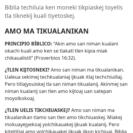
Biblia techiluia ken moneki tikpiaskej toyelis
tla tiknekij kuali tiyetoskej.
AMO MA TIKUALANIKAN
PRINCIPIO BÍBLICO:
“Akin amo san niman kualani
okachi kuali amo ken se tlakatl tlen kipia miak
chikaualistli” (
Proverbios 16:32
).
¿TLEN KIJTOSNEKI?
Amo san niman ma tikualanikan.
Ualeua sekimej techkualaniaj ijkuak itlaj techchiuiliaj.
Pero titlajyouiskej tla san niman tikualanij. Akinmej san
niman kualanij san tlen amo kijtoaj uan satepan
moyolkokoaj.
¿TLEN UELIS TIKCHIUASKEJ?
Amo san niman ma
tikualanikan tlamo san tlen amo tikchiuaskej. Miakej
mokuayejyekoaj yolchikauakej ijkuak kualanij. Pero
kiteititiaj amo yolchikauakej ijkuak ijkon kichiuaj. Biblia