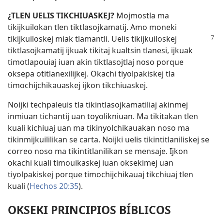
¿TLEN UELIS TIKCHIUASKEJ?
Mojmostla ma
tikijkuilokan tlen tiktlasojkamatij. Amo moneki
tikijkuiloskej miak tlamantli. Uelis tikijkuiloskej
tiktlasojkamatij ijkuak tikitaj kualtsin tlanesi, ijkuak
timotlapouiaj iuan akin tiktlasojtlaj noso porque
oksepa otitlanexilijkej. Okachi tiyolpakiskej tla
timochijchikauaskej ijkon tikchiuaskej.
Noijki techpaleuis tla tikintlasojkamatiliaj akinmej
inmiuan tichantij uan toyolikniuan. Ma tikitakan tlen
kuali kichiuaj uan ma tikinyolchikauakan noso ma
tikinmijkuililikan se carta. Noijki uelis tikintitlaniliskej se
correo noso ma tikintitlanilikan se mensaje. Ijkon
okachi kuali timouikaskej iuan oksekimej uan
tiyolpakiskej porque timochijchikauaj tikchiuaj tlen
kuali (
Hechos 20:35
).
OKSEKI PRINCIPIOS BÍBLICOS