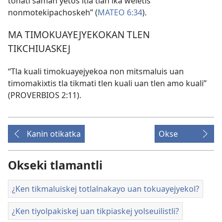
tonati saman yetos itla tlan ika weletis
nonmotekipachoskeh” (
MATEO 6:34
).
MA TIMOKUAYEJYEKOKAN TLEN
TIKCHIUASKEJ
“Tla kuali timokuayejyekoa non mitsmaluis uan
timomakixtis tla tikmati tlen kuali uan tlen amo kuali”
(
PROVERBIOS 2:11
).
Kanin otikatka
Okse
Okseki tlamantli
¿Ken tikmaluiskej totlalnakayo uan tokuayejyekol?
¿Ken tiyolpakiskej uan tikpiaskej yolseuilistli?