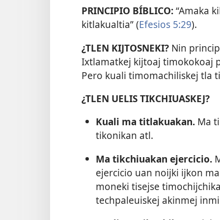
PRINCIPIO BÍBLICO:
“Amaka kik
kitlakualtia” (
Efesios 5:29
).
¿TLEN KIJTOSNEKI?
Nin princip
Ixtlamatkej kijtoaj timokokoaj 
Pero kuali timomachiliskej tla 
¿TLEN UELIS TIKCHIUASKEJ?
Kuali ma titlakuakan.
Ma ti
tikonikan atl.
Ma tikchiuakan ejercicio.
M
ejercicio uan noijki ijkon 
moneki tisejse timochijchika
techpaleuiskej akinmej inmiu