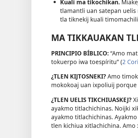
Kuali ma tikochikan.
Miakej
tlamantli uan satepan uelis
tla tiknekij kuali timomachili
MA TIKKAUAKAN TL
PRINCIPIO BÍBLICO:
“Amo matik
tokuerpo iwa toespíritu” (
2 Cor
¿TLEN KIJTOSNEKI?
Amo timokok
mokokoaj uan ixpoliuij porque 
¿TLEN UELIS TIKCHIUASKEJ?
Xi
ayakmo titlachichinas. Noijki x
ayakmo titlachichinas. Ayakmo 
tlen kichiua xitlachichina. Amo