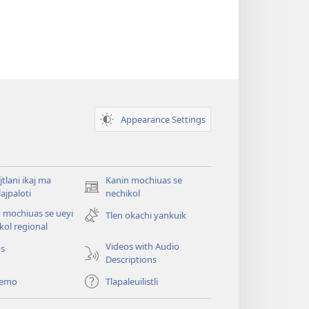
Appearance Settings
jtlani ikaj ma
Kanin mochiuas se
(xiktlapo
lajpaloti
nechikol
okse
 mochiuas se ueyi
Tlen okachi yankuik
ventana)
kol regional
Videos with Audio
os
Descriptions
temo
Tlapaleuilistli