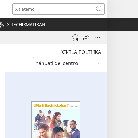
o
Xitlatemo
a)
XITECHIXMATIKAN
XIKTLAJTOLTI IKA