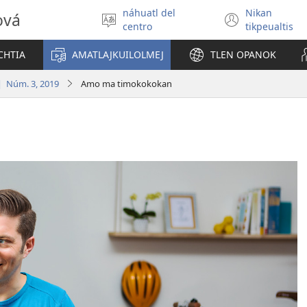
náhuatl del
Nikan
ová
Xikpejpena
(xiktlap
centro
tikpeualtis
se
okse
tlajtoli
ventan
CHTIA
AMATLAJKUILOLMEJ
TLEN OPANOK
 | Núm. 3, 2019
Amo ma timokokokan