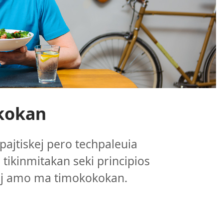
kokan
pajtiskej pero techpaleuia
ikinmitakan seki principios
kej amo ma timokokokan.