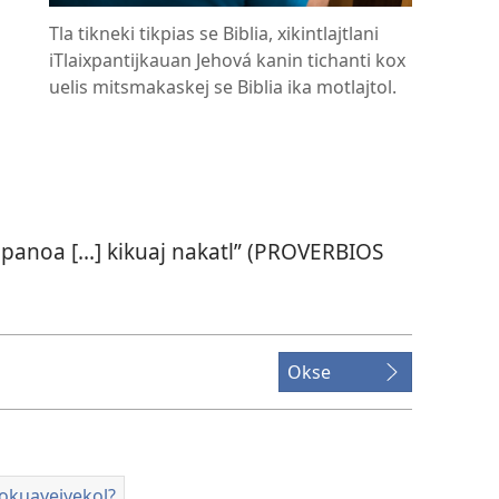
Tla tikneki tikpias se Biblia, xikintlajtlani
iTlaixpantijkauan Jehová kanin tichanti kox
uelis mitsmakaskej se Biblia ika motlajtol.
noa [...] kikuaj nakatl” (
PROVERBIOS
Okse
tokuayejyekol?