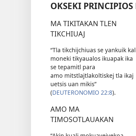
OKSEKI PRINCIPIOS
MA TIKITAKAN TLEN
TIKCHIUAJ
“Tla tikchijchiuas se yankuik kal
moneki tikyaualos ikuapak ika
se tepamitl para
amo mitstlajtlakoltiskej tla ikaj
uetsis uan mikis”
(
DEUTERONOMIO 22:8
).
AMO MA
TIMOSOTLAUAKAN
“Akin kuali mokuayejyekoa