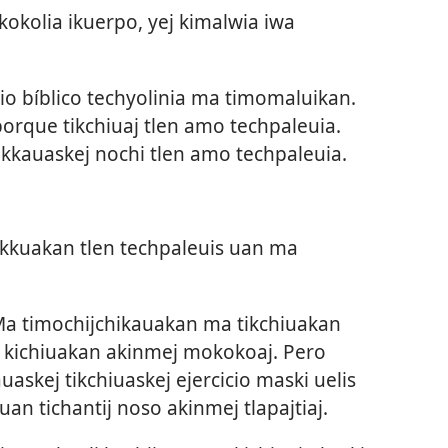
okolia ikuerpo, yej kimalwia iwa
io bíblico techyolinia ma timomaluikan.
porque tikchiuaj tlen amo techpaleuia.
tikkauaskej nochi tlen amo techpaleuia.
kkuakan tlen techpaleuis uan ma
a timochijchikauakan ma tikchiuakan
ma kichiuakan akinmej mokokoaj. Pero
uaskej tikchiuaskej ejercicio maski uelis
an tichantij noso akinmej tlapajtiaj.