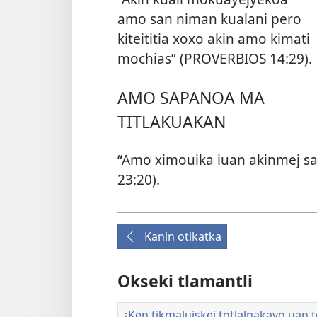
amo san niman kualani pero
kiteititia xoxo akin amo kimati
mochias” (
PROVERBIOS 14:29
).
AMO SAPANOA MA
TITLAKUAKAN
“Amo ximouika iuan akinmej sapa
23:20
).
Kanin otikatka
Okseki tlamantli
¿Ken tikmaluiskej totlalnakayo uan 