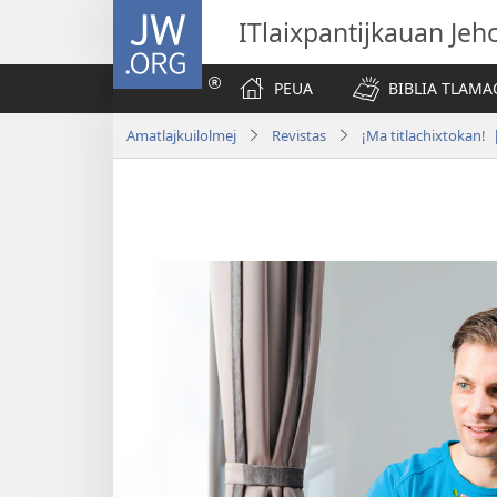
JW.ORG
ITlaixpantijkauan Jeh
PEUA
BIBLIA TLAMA
Amatlajkuilolmej
Revistas
¡Ma titlachixtokan!