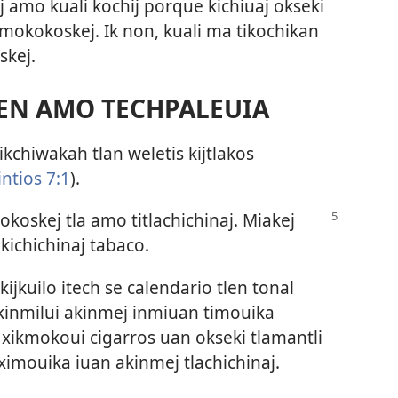
 amo kuali kochij porque kichiuaj okseki
 mokokoskej. Ik non, kuali ma tikochikan
skej.
EN AMO TECHPALEUIA
chiwakah tlan weletis kijtlakos
intios 7:1
).
oskej tla amo titlachichinaj. Miakej
kichichinaj tabaco.
kijkuilo itech se calendario tlen tonal
ikinmilui akinmej inmiuan timouika
xikmokoui cigarros uan okseki tlamantli
 ximouika iuan akinmej tlachichinaj.