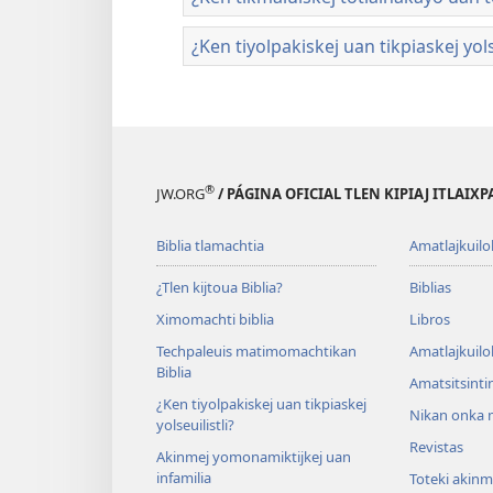
¿Ken tiyolpakiskej uan tikpiaskej yolse
®
JW.ORG
/ PÁGINA OFICIAL TLEN KIPIAJ ITLAIX
Biblia tlamachtia
Amatlajkuilo
¿Tlen kijtoua Biblia?
Biblias
Ximomachti biblia
Libros
Techpaleuis matimomachtikan
Amatlajkuilo
Biblia
Amatsitsinti
¿Ken tiyolpakiskej uan tikpiaskej
Nikan onka m
yolseuilistli?
Revistas
Akinmej yomonamiktijkej uan
infamilia
Toteki akinme