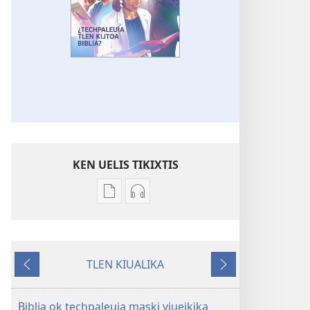
KEN UELIS TIKIXTIS
Xikinkixti
Xikkixti
amatlajkuilolmej
audio
¡MA
¡MA
TITLACHIXTOKAN!
TITLACHIXTOKAN!
TLEN KIUALIKA
¿Techpaleuia
¿Techpaleuia
Kanin
Okse
tlen
tlen
otikatka
kijtoa
kijtoa
Biblia ok techpaleuia maski yiuejkika