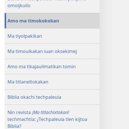
Biblia?
Biblia?
omoijkuilo
Amo ma timokokokan
Ma tiyolpakikan
Ma timouikakan iuan oksekimej
Amo ma tikajauilmatikan tomin
Ma titlaneltokakan
Biblia okachi techpaleuia
Nin revista
¡Ma titlachixtokan!
techmachtia: ¿Techpaleuia tlen kijtoa
Biblia?