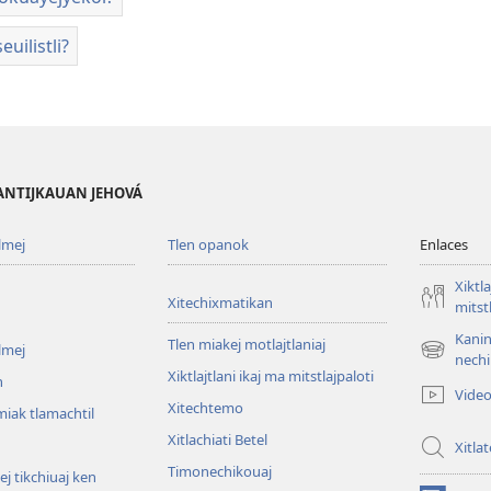
uilistli?
PANTIJKAUAN JEHOVÁ
lmej
Tlen opanok
Enlaces
Xiktla
Xitechixmatikan
mitst
Kanin
Tlen miakej motlajtlaniaj
lmej
(xiktlapo
nechi
Xiktlajtlani ikaj ma mitstlajpaloti
okse
n
Vide
ventana)
Xitechtemo
iak tlamachtil
Xitlachiati Betel
Xitla
Timonechikouaj
j tikchiuaj ken