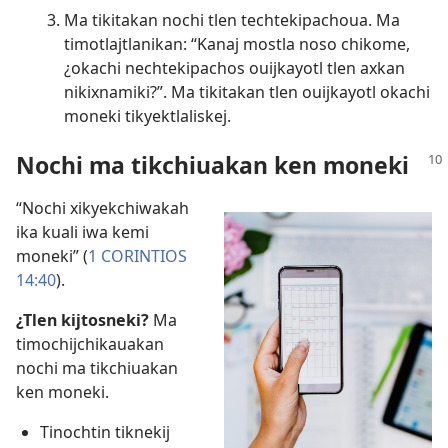
Ma tikitakan nochi tlen techtekipachoua. Ma
timotlajtlanikan: “Kanaj mostla noso chikome,
¿okachi nechtekipachos ouijkayotl tlen axkan
nikixnamiki?”. Ma tikitakan tlen ouijkayotl okachi
moneki tikyektlaliskej.
Nochi ma tikchiuakan ken moneki
“Nochi xikyekchiwakah
ika kuali iwa kemi
moneki” (
1 CORINTIOS
14:40
).
¿Tlen kijtosneki?
Ma
timochijchikauakan
nochi ma tikchiuakan
ken moneki.
Tinochtin tiknekij