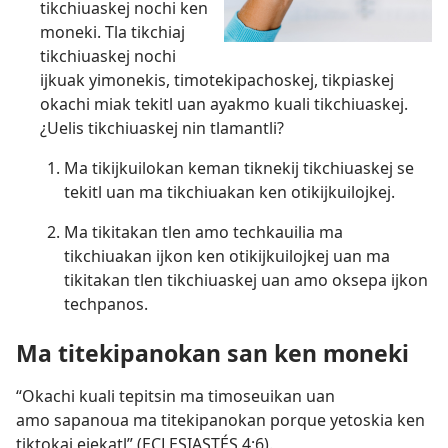
tikchiuaskej nochi ken
moneki. Tla tikchiaj
tikchiuaskej nochi
ijkuak yimonekis, timotekipachoskej, tikpiaskej
okachi miak tekitl uan ayakmo kuali tikchiuaskej.
¿Uelis tikchiuaskej nin tlamantli?
Ma tikijkuilokan keman tiknekij tikchiuaskej se
tekitl uan ma tikchiuakan ken otikijkuilojkej.
Ma tikitakan tlen amo techkauilia ma
tikchiuakan ijkon ken otikijkuilojkej uan ma
tikitakan tlen tikchiuaskej uan amo oksepa ijkon
techpanos.
Ma titekipanokan san ken moneki
“Okachi kuali tepitsin ma timoseuikan uan
amo sapanoua ma titekipanokan porque yetoskia ken
tiktokaj ejekatl” (
ECLESIASTÉS 4:6
).