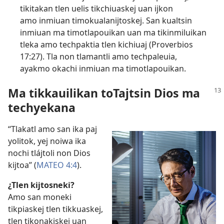
tikitakan tlen uelis tikchiuaskej uan ijkon
amo inmiuan timokualanijtoskej. San kualtsin
inmiuan ma timotlapouikan uan ma tikinmiluikan
tleka amo techpaktia tlen kichiuaj (
Proverbios
17:27
). Tla non tlamantli amo techpaleuia,
ayakmo okachi inmiuan ma timotlapouikan.
Ma tikkauilikan toTajtsin Dios ma
techyekana
“Tlakatl amo san ika paj
yolitok, yej noiwa ika
nochi tlájtoli non Dios
kijtoa” (
MATEO 4:4
).
¿Tlen kijtosneki?
Amo san moneki
tikpiaskej tlen tikkuaskej,
tlen tikonakiskej uan