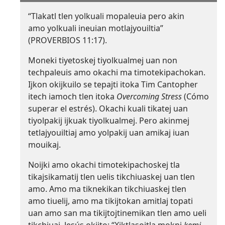
“Tlakatl tlen yolkuali mopaleuia pero akin
amo yolkuali ineuian motlajyouiltia”
(
PROVERBIOS 11:17
).
Moneki tiyetoskej tiyolkualmej uan non
techpaleuis amo okachi ma timotekipachokan.
Ijkon okijkuilo se tepajti itoka Tim Cantopher
itech iamoch tlen itoka
Overcoming Stress
(Cómo
superar el estrés). Okachi kuali tikatej uan
tiyolpakij ijkuak tiyolkualmej. Pero akinmej
tetlajyouiltiaj amo yolpakij uan amikaj iuan
mouikaj.
Noijki amo okachi timotekipachoskej tla
tikajsikamatij tlen uelis tikchiuaskej uan tlen
amo. Amo ma tiknekikan tikchiuaskej tlen
amo tiuelij, amo ma tikijtokan amitlaj topati
uan amo san ma tikijtojtinemikan tlen amo ueli
tikchiuaj. Jesús okijto: “Xiktlasojtla mokni
kemi