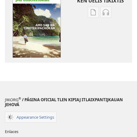
KEN UELIS TIKIXTIS
Xikinkixti
Xikkixti
amatlajkuilolmej
audio
¡MA
¡MA
TITLACHIXTOKAN!
TITLACHIXTO
Amo
Amo
san
san
ma
ma
timotekipachokan
timotekipac
®
JW.ORG
/ PÁGINA OFICIAL TLEN KIPIAJ ITLAIXPANTIJKAUAN
JEHOVÁ
Appearance Settings
Enlaces