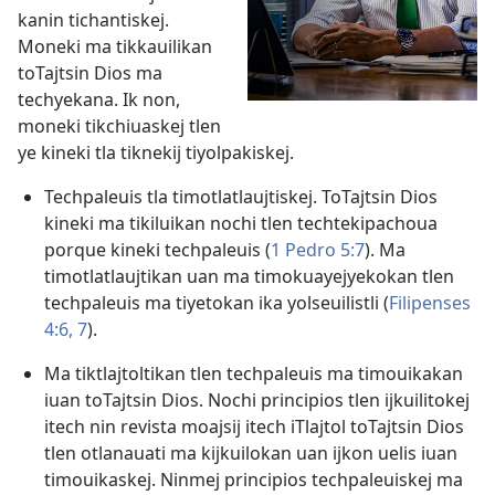
kanin tichantiskej.
Moneki ma tikkauilikan
toTajtsin Dios ma
techyekana. Ik non,
moneki tikchiuaskej tlen
ye kineki tla tiknekij tiyolpakiskej.
Techpaleuis tla timotlatlaujtiskej. ToTajtsin Dios
kineki ma tikiluikan nochi tlen techtekipachoua
porque kineki techpaleuis (
1 Pedro 5:7
). Ma
timotlatlaujtikan uan ma timokuayejyekokan tlen
techpaleuis ma tiyetokan ika yolseuilistli (
Filipenses
4:6, 7
).
Ma tiktlajtoltikan tlen techpaleuis ma timouikakan
iuan toTajtsin Dios. Nochi principios tlen ijkuilitokej
itech nin revista moajsij itech iTlajtol toTajtsin Dios
tlen otlanauati ma kijkuilokan uan ijkon uelis iuan
timouikaskej. Ninmej principios techpaleuiskej ma