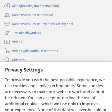
Xiktlajtlani ikaj ma mitstlajpaloti
Kanin mochiuas se nechikol
(xiktlapo
okse
Kanin mochiuas se ueyi nechikol regional
(xiktlapo
ventana)
okse
Tlen okachi yankuik
ventana)
Videos
Videos with Audio Descriptions
Xitlatemo
Privacy Settings
Tlapaleuilistli
To provide you with the best possible experience, we
Donaciones
(xiktlapo
use cookies and similar technologies. Some cookies
okse
are necessary to make our website work and cannot
ventana)
AMATLAJKUILOLMEJ ITECH INTERNET Watchtower™
be refused. You can accept or decline the use of
(xiktlapo
okse
additional cookies, which we use only to improve
®
JW Hub
ventana)
(xiktlapo
your experience. None of this data will ever be sold or