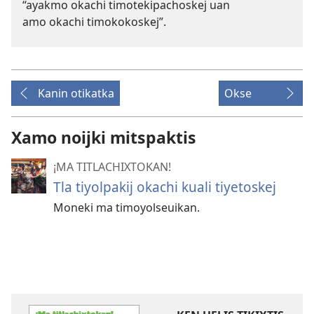
“ayakmo okachi timotekipachoskej uan
amo okachi timokokoskej”.
Kanin otikatka
Okse
Xamo noijki mitspaktis
¡MA TITLACHIXTOKAN!
Tla tiyolpakij okachi kuali tiyetoskej
Moneki ma timoyolseuikan.