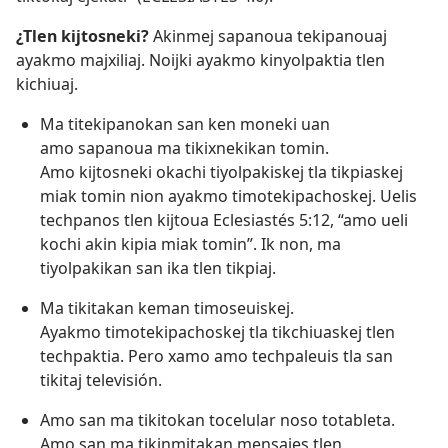
¿Tlen kijtosneki?
Akinmej sapanoua tekipanouaj
ayakmo majxiliaj. Noijki ayakmo kinyolpaktia tlen
kichiuaj.
Ma titekipanokan san ken moneki uan
amo sapanoua ma tikixnekikan tomin.
Amo kijtosneki okachi tiyolpakiskej tla tikpiaskej
miak tomin nion ayakmo timotekipachoskej. Uelis
techpanos tlen kijtoua
Eclesiastés 5:12
, “amo ueli
kochi akin kipia miak tomin”. Ik non, ma
tiyolpakikan san ika tlen tikpiaj.
Ma tikitakan keman timoseuiskej.
Ayakmo timotekipachoskej tla tikchiuaskej tlen
techpaktia. Pero xamo amo techpaleuis tla san
tikitaj televisión.
Amo san ma tikitokan tocelular noso totableta.
Amo san ma tikinmitakan mensajes tlen