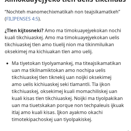
“Nochteh manomechixmatikah non teajsikamatkeh”
(
FILIPENSES 4:5
).
¿Tlen kijtosneki?
Amo ma timokuayejyekokan nochi
kuali tikchiuaskej. Amo ma timokuayejyekokan uelis
tikchiuaskej tlen amo tiuelij nion ma tikinmiluikan
oksekimej ma kichiuakan tlen amo uelij.
Ma tiyetokan tiyolyamankej, ma titeajsikamatikan
uan ma tikilnamiktokan amo nochipa uelis
tikchiuaskej tlen tiknekij uan noijki oksekimej
amo uelis kichiuaskej seki tlamantli. Tla ijkon
tikchiuaskej, oksekimej kuali momachiliskej uan
kuali kisas tlen tikchiuaskej. Noijki ma tiyolpakikan
uan ma tiuetskakan porque non techpaleuis ijkuak
itlaj amo kuali kisas. Ijkon ayakmo okachi
timotekipachoskej uan tiyolpakiskej.