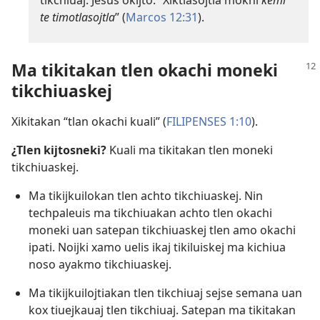
te timotlasojtla
” (
Marcos 12:31
).
Ma tikitakan tlen okachi moneki
tikchiuaskej
Xikitakan “tlan okachi kuali” (
FILIPENSES 1:10
).
¿Tlen kijtosneki?
Kuali ma tikitakan tlen moneki
tikchiuaskej.
Ma tikijkuilokan tlen achto tikchiuaskej. Nin
techpaleuis ma tikchiuakan achto tlen okachi
moneki uan satepan tikchiuaskej tlen amo okachi
ipati. Noijki xamo uelis ikaj tikiluiskej ma kichiua
noso ayakmo tikchiuaskej.
Ma tikijkuilojtiakan tlen tikchiuaj sejse semana uan
kox tiuejkauaj tlen tikchiuaj. Satepan ma tikitakan