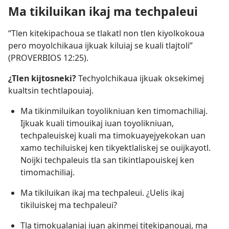
Ma tikiluikan ikaj ma techpaleui
“Tlen kitekipachoua se tlakatl non tlen kiyolkokoua
pero moyolchikaua ijkuak kiluiaj se kuali tlajtoli”
(
PROVERBIOS 12:25
).
¿Tlen kijtosneki?
Techyolchikaua ijkuak oksekimej
kualtsin techtlapouiaj.
Ma tikinmiluikan toyolikniuan ken timomachiliaj.
Ijkuak kuali timouikaj iuan toyolikniuan,
techpaleuiskej kuali ma timokuayejyekokan uan
xamo techiluiskej ken tikyektlaliskej se ouijkayotl.
Noijki techpaleuis tla san tikintlapouiskej ken
timomachiliaj.
Ma tikiluikan ikaj ma techpaleui. ¿Uelis ikaj
tikiluiskej ma techpaleui?
Tla timokualaniaj iuan akinmej titekipanouaj, ma