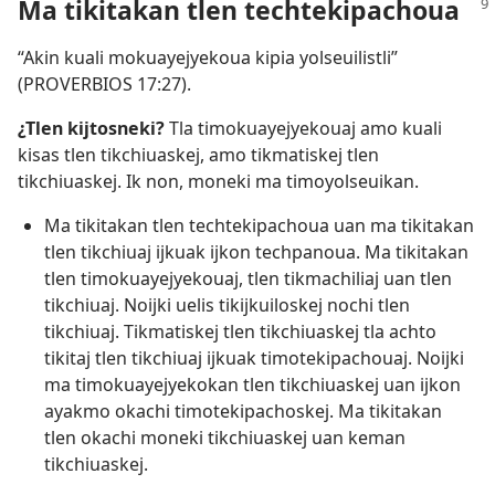
Ma tikitakan tlen techtekipachoua
“Akin kuali mokuayejyekoua kipia yolseuilistli”
(
PROVERBIOS 17:27
).
¿Tlen kijtosneki?
Tla timokuayejyekouaj amo kuali
kisas tlen tikchiuaskej, amo tikmatiskej tlen
tikchiuaskej. Ik non, moneki ma timoyolseuikan.
Ma tikitakan tlen techtekipachoua uan ma tikitakan
tlen tikchiuaj ijkuak ijkon techpanoua. Ma tikitakan
tlen timokuayejyekouaj, tlen tikmachiliaj uan tlen
tikchiuaj. Noijki uelis tikijkuiloskej nochi tlen
tikchiuaj. Tikmatiskej tlen tikchiuaskej tla achto
tikitaj tlen tikchiuaj ijkuak timotekipachouaj. Noijki
ma timokuayejyekokan tlen tikchiuaskej uan ijkon
ayakmo okachi timotekipachoskej. Ma tikitakan
tlen okachi moneki tikchiuaskej uan keman
tikchiuaskej.