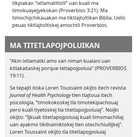
tikpiakan “ixtlamatilistli” uan kuali ma
timokuayejyekokan (
Proverbios 3:21
). Ma
timochijchikauakan ma tiktlajtoltikan Biblia. Uelis
peuas tiktlajtoltiskej amochtli Proverbios.
MA TITETLAPOJPOLUIKAN
“Akin ixtlamatki amo san niman kualani uan
kitlakaitaskej porque tetlapojpoluia” (
PROVERBIOS
19:11
).
Se tepajti itoka Loren Toussaint okijto itech revista
Journal of Health Psychology
tlen tlajtoua itech
psicología, “timokokoskej tla timotekipachouaj
pero kuali tiyetoskej tla titetlapojpoluiaj”. Noijki
okijto: “Ijkuak titetlapojpoluiaj kuali timomachiliaj
uan ayakmo tikilnamiktokej tlen otechchiuilijkej”.
Loren Toussaint okijto tla titetlapojpoluiaj