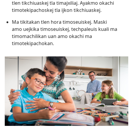
tlen tikchiuaskej tla timajxiliaj. Ayakmo okachi
timotekipachoskej tla ijkon tikchiuaskej.
Ma tikitakan tlen hora timoseuiskej. Maski
amo uejkika timoseuiskej, techpaleuis kuali ma
timomachilikan uan amo okachi ma
timotekipachokan.