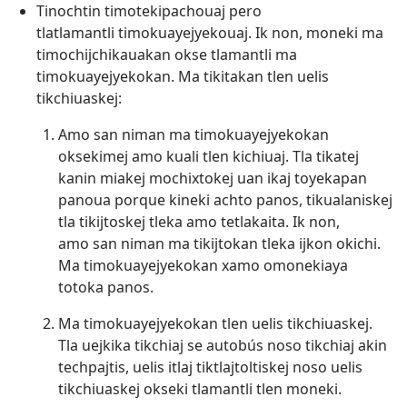
Tinochtin timotekipachouaj pero
tlatlamantli timokuayejyekouaj. Ik non, moneki ma
timochijchikauakan okse tlamantli ma
timokuayejyekokan. Ma tikitakan tlen uelis
tikchiuaskej:
Amo san niman ma timokuayejyekokan
oksekimej amo kuali tlen kichiuaj. Tla tikatej
kanin miakej mochixtokej uan ikaj toyekapan
panoua porque kineki achto panos, tikualaniskej
tla tikijtoskej tleka amo tetlakaita. Ik non,
amo san niman ma tikijtokan tleka ijkon okichi.
Ma timokuayejyekokan xamo omonekiaya
totoka panos.
Ma timokuayejyekokan tlen uelis tikchiuaskej.
Tla uejkika tikchiaj se autobús noso tikchiaj akin
techpajtis, uelis itlaj tiktlajtoltiskej noso uelis
tikchiuaskej okseki tlamantli tlen moneki.