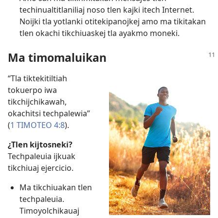
techinualtitlaniliaj noso tlen kajki itech Internet.
Noijki tla yotlanki otitekipanojkej amo ma tikitakan
tlen okachi tikchiuaskej tla ayakmo moneki.
Ma timomaluikan
“Tla tiktekitiltiah
tokuerpo iwa
tikchijchikawah,
okachitsi techpalewia”
(
1 TIMOTEO 4:8
).
¿Tlen kijtosneki?
Techpaleuia ijkuak
tikchiuaj ejercicio.
Ma tikchiuakan tlen
techpaleuia.
Timoyolchikauaj