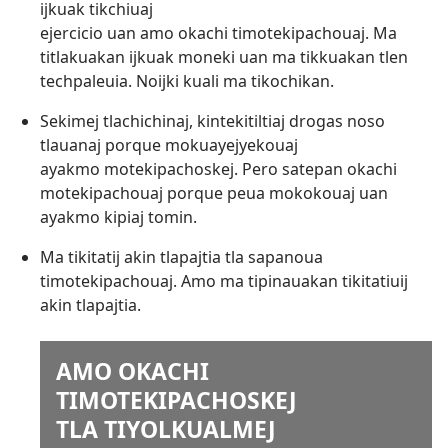
ijkuak tikchiuaj
ejercicio uan amo okachi timotekipachouaj. Ma
titlakuakan ijkuak moneki uan ma tikkuakan tlen
techpaleuia. Noijki kuali ma tikochikan.
Sekimej tlachichinaj, kintekitiltiaj drogas noso
tlauanaj porque mokuayejyekouaj
ayakmo motekipachoskej. Pero satepan okachi
motekipachouaj porque peua mokokouaj uan
ayakmo kipiaj tomin.
Ma tikitatij akin tlapajtia tla sapanoua
timotekipachouaj. Amo ma tipinauakan tikitatiuij
akin tlapajtia.
AMO OKACHI
TIMOTEKIPACHOSKEJ
TLA TIYOLKUALMEJ