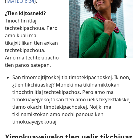
(
MATEO 6:34
).
¿Tlen kijtosneki?
Tinochtin itlaj
techtekipachoua. Pero
amo kuali ma
tikajxitilikan tlen axkan
techtekipachoua.
Amo ma techtekipacho
tlen panos satepan.
San timomojtijtoskej tla timotekipachoskej. Ik non,
¿tlen tikchiuaskej? Moneki ma tikilnamiktokan
tinochtin itlaj techtekipachos. Pero amo ma
timokuayejyekojtokan tlen amo uelis tikyektlaliskej
tlamo okachi timotekipachoskej. Noijki ma
tikilnamiktokan amo nochi panoua ken
timokuayejyekouaj.
Ximokuayejyeko tlen uelis tikchiuas