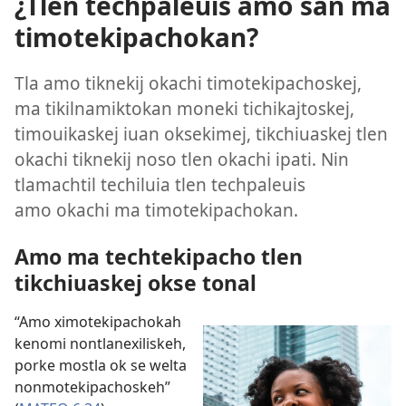
¿Tlen techpaleuis amo san ma
timotekipachokan?
Tla amo tiknekij okachi timotekipachoskej,
ma tikilnamiktokan moneki tichikajtoskej,
timouikaskej iuan oksekimej, tikchiuaskej tlen
okachi tiknekij noso tlen okachi ipati. Nin
tlamachtil techiluia tlen techpaleuis
amo okachi ma timotekipachokan.
Amo ma techtekipacho tlen
tikchiuaskej okse tonal
“Amo ximotekipachokah
kenomi nontlanexiliskeh,
porke mostla ok se welta
nonmotekipachoskeh”