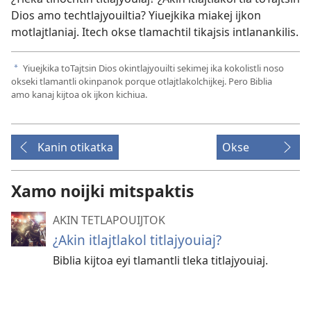
Dios amo techtlajyouiltia? Yiuejkika miakej ijkon
motlajtlaniaj. Itech okse tlamachtil tikajsis intlanankilis.
Yiuejkika toTajtsin Dios okintlajyouilti sekimej ika kokolistli noso
a
okseki tlamantli okinpanok porque otlajtlakolchijkej. Pero Biblia
amo kanaj kijtoa ok ijkon kichiua.
Kanin otikatka
Okse
Xamo noijki mitspaktis
AKIN TETLAPOUIJTOK
¿Akin itlajtlakol titlajyouiaj?
Biblia kijtoa eyi tlamantli tleka titlajyouiaj.