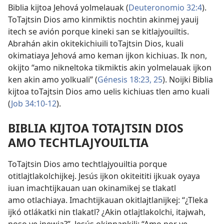
Biblia kijtoa Jehová yolmelauak (
Deuteronomio 32:4
).
ToTajtsin Dios amo kinmiktis nochtin akinmej yauij
itech se avión porque kineki san se kitlajyouiltis.
Abrahán akin okitekichiuili toTajtsin Dios, kuali
okimatiaya Jehová amo keman ijkon kichiuas. Ik non,
okijto “amo nikneltoka tikmiktis akin yolmelauak ijkon
ken akin amo yolkuali” (
Génesis 18:23,
25
). Noijki Biblia
kijtoa toTajtsin Dios amo uelis kichiuas tlen amo kuali
(
Job 34:10-12
).
BIBLIA KIJTOA TOTAJTSIN DIOS
AMO TECHTLAJYOUILTIA
ToTajtsin Dios amo techtlajyouiltia porque
otitlajtlakolchijkej. Jesús ijkon okiteititi ijkuak oyaya
iuan imachtijkauan uan okinamikej se tlakatl
amo otlachiaya. Imachtijkauan okitlajtlanijkej: “¿Tleka
ijkó otlákatki nin tlakatl? ¿Akin otlajtlakolchi, itajwah,