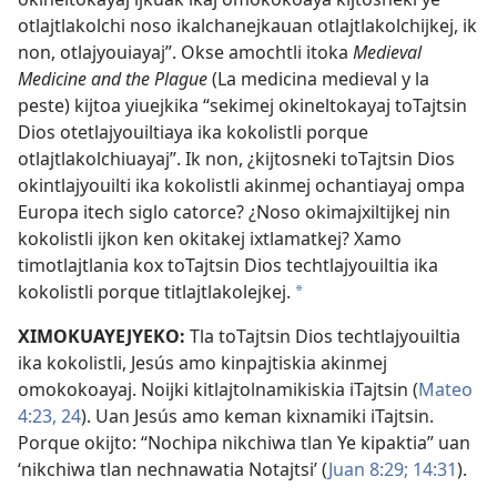
otlajtlakolchi noso ikalchanejkauan otlajtlakolchijkej, ik
non, otlajyouiayaj”. Okse amochtli itoka
Medieval
Medicine and the Plague
(La medicina medieval y la
peste) kijtoa yiuejkika “sekimej okineltokayaj toTajtsin
Dios otetlajyouiltiaya ika kokolistli porque
otlajtlakolchiuayaj”. Ik non, ¿kijtosneki toTajtsin Dios
okintlajyouilti ika kokolistli akinmej ochantiayaj ompa
Europa itech siglo catorce? ¿Noso okimajxiltijkej nin
kokolistli ijkon ken okitakej ixtlamatkej? Xamo
timotlajtlania kox toTajtsin Dios techtlajyouiltia ika
kokolistli porque titlajtlakolejkej.
a
XIMOKUAYEJYEKO:
Tla toTajtsin Dios techtlajyouiltia
ika kokolistli, Jesús amo kinpajtiskia akinmej
omokokoayaj. Noijki kitlajtolnamikiskia iTajtsin (
Mateo
4:23, 24
). Uan Jesús amo keman kixnamiki iTajtsin.
Porque okijto: “Nochipa nikchiwa tlan Ye kipaktia” uan
‘nikchiwa tlan nechnawatia Notajtsi’ (
Juan 8:29;
14:31
).