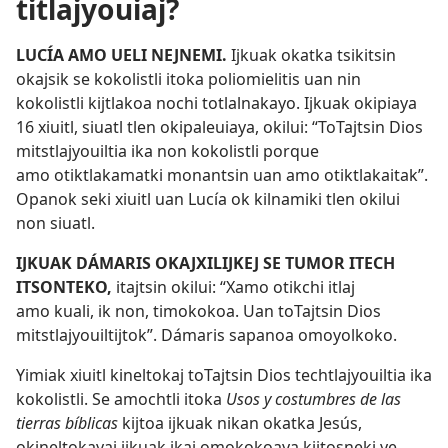
titlajyouiaj?
LUCÍA AMO UELI NEJNEMI.
Ijkuak okatka tsikitsin
okajsik se kokolistli itoka poliomielitis uan nin
kokolistli kijtlakoa nochi totlalnakayo. Ijkuak okipiaya
16 xiuitl, siuatl tlen okipaleuiaya, okilui: “ToTajtsin Dios
mitstlajyouiltia ika non kokolistli porque
amo otiktlakamatki monantsin uan amo otiktlakaitak”.
Opanok seki xiuitl uan Lucía ok kilnamiki tlen okilui
non siuatl.
IJKUAK DÁMARIS OKAJXILIJKEJ SE TUMOR ITECH
ITSONTEKO,
itajtsin okilui: “Xamo otikchi itlaj
amo kuali, ik non, timokokoa. Uan toTajtsin Dios
mitstlajyouiltijtok”. Dámaris sapanoa omoyolkoko.
Yimiak xiuitl kineltokaj toTajtsin Dios techtlajyouiltia ika
kokolistli. Se amochtli itoka
Usos y costumbres de las
tierras bíblicas
kijtoa ijkuak nikan okatka Jesús,
okineltokayaj ijkuak ikaj omokokoaya kijtosneki ye