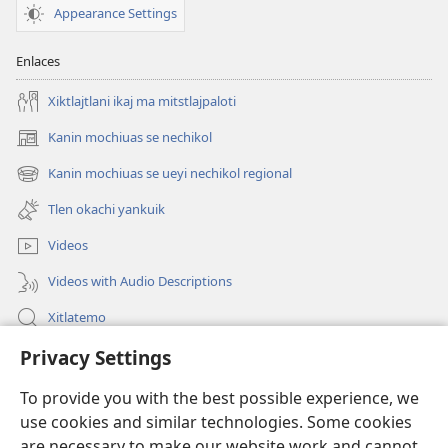
Appearance Settings
Enlaces
Xiktlajtlani ikaj ma mitstlajpaloti
Kanin mochiuas se nechikol
(xiktlapo
okse
Kanin mochiuas se ueyi nechikol regional
(xiktlapo
ventana)
okse
Tlen okachi yankuik
ventana)
Videos
Videos with Audio Descriptions
Xitlatemo
Privacy Settings
Tlapaleuilistli
To provide you with the best possible experience, we
Donaciones
(xiktlapo
use cookies and similar technologies. Some cookies
okse
are necessary to make our website work and cannot