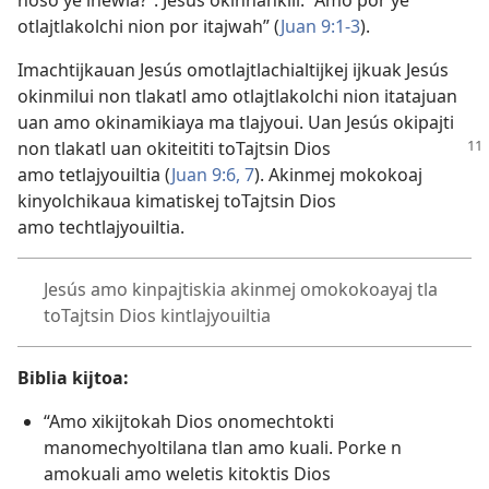
noso ye inewia?”. Jesús okinnankili: “Amo por ye
otlajtlakolchi nion por itajwah” (
Juan 9:1-3
).
Imachtijkauan Jesús omotlajtlachialtijkej ijkuak Jesús
okinmilui non tlakatl amo otlajtlakolchi nion itatajuan
uan amo okinamikiaya ma tlajyoui. Uan Jesús okipajti
non tlakatl uan okiteititi
toTajtsin Dios
amo tetlajyouiltia (
Juan 9:6, 7
). Akinmej mokokoaj
kinyolchikaua kimatiskej toTajtsin Dios
amo techtlajyouiltia.
Jesús amo kinpajtiskia akinmej omokokoayaj tla
toTajtsin Dios kintlajyouiltia
Biblia kijtoa:
“Amo xikijtokah Dios onomechtokti
manomechyoltilana tlan amo kuali. Porke n
amokuali amo weletis kitoktis Dios