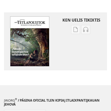
KEN UELIS TIKIXTIS
Xikinkixti
Xikkixti
amatlajkuilolmej
audio
AKIN
AKIN
TETLAPOUIJTOK
TETLAPOUIJT
¿Totech
¿Totech
motekipachoa
motekipacho
toTajtsin
toTajtsin
Dios?
Dios?
®
JW.ORG
/ PÁGINA OFICIAL TLEN KIPIAJ ITLAIXPANTIJKAUAN
JEHOVÁ