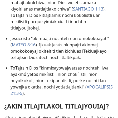
matlajtlakolchiwa, nion Dios weletis amaka
kiyoltilanas matlajtlakolchiwa” (
SANTIAGO 1:13
).
ToTajtsin Dios kitlajtlamis nochi kokolistli uan
mikilistli porque yimiak xiuitl tinochtin
titlajyouijtokej.
Jesucristo “okimpajti nochteh non omokokoayah”
(
MATEO 8:16
). Ijkuak Jesús okinpajti akinmej
omokokoayaj okiteititi tlen kichiuas iTekiuajkayo
toTajtsin Dios itech nochi tlaltikpak.
ToTajtsin Dios “kinmixayowajwatsas nochteh, iwa
ayakmó yetos mikílistli, nion chokílistli, nion
neyolkókoli, nion tekipanólistli, porke nochi tlan
yowejka okatka, nochi yotlatlajtlanki” (
APOCALIPSIS
21:3-5
).
¿AKIN ITLAJTLAKOL TITLAJYOUIAJ?
¿Tleka tinochtin titlajyouiaj? ¿Akin itlajtlakol tla toTajtsin