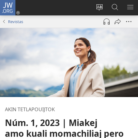
JW.ORG
Nikan
tikpeualtis
Xikpatla
Xitlatemo
MO
(xiktlapo
tlajtoli sitio
JW.ORG
TL
Revistas
okse
TI
ventana)
TI
AKIN TETLAPOUIJTOK
Núm. 1, 2023 | Miakej
amo kuali momachiliaj pero