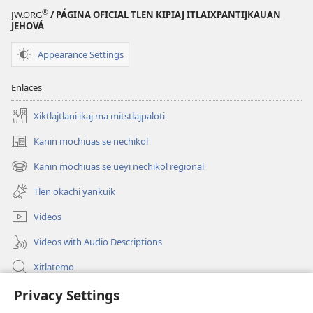
®
JW.ORG
/ PÁGINA OFICIAL TLEN KIPIAJ ITLAIXPANTIJKAUAN
JEHOVÁ
Appearance Settings
Enlaces
Xiktlajtlani ikaj ma mitstlajpaloti
Kanin mochiuas se nechikol
(xiktlapo
okse
Kanin mochiuas se ueyi nechikol regional
(xiktlapo
ventana)
okse
Tlen okachi yankuik
ventana)
Videos
Videos with Audio Descriptions
Xitlatemo
Tlapaleuilistli
Privacy Settings