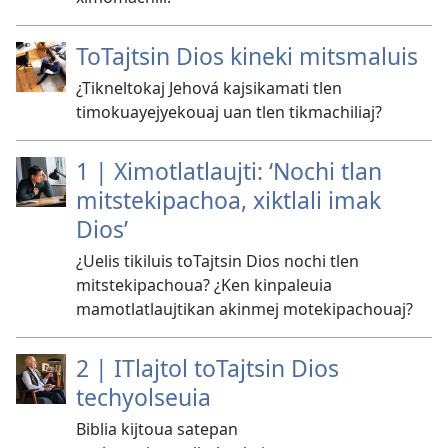
ToTajtsin Dios kineki mitsmaluis
¿Tikneltokaj Jehová kajsikamati tlen
timokuayejyekouaj uan tlen tikmachiliaj?
1 | Ximotlatlaujti: ‘Nochi tlan
mitstekipachoa, xiktlali imak
Dios’
¿Uelis tikiluis toTajtsin Dios nochi tlen
mitstekipachoua? ¿Ken kinpaleuia
mamotlatlaujtikan akinmej motekipachouaj?
2 | ITlajtol toTajtsin Dios
techyolseuia
Biblia kijtoua satepan