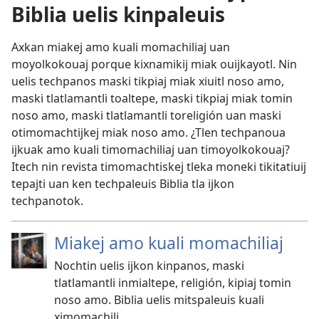
Biblia uelis kinpaleuis
Axkan miakej amo kuali momachiliaj uan
moyolkokouaj porque kixnamikij miak ouijkayotl. Nin
uelis techpanos maski tikpiaj miak xiuitl noso amo,
maski tlatlamantli toaltepe, maski tikpiaj miak tomin
noso amo, maski tlatlamantli toreligión uan maski
otimomachtijkej miak noso amo. ¿Tlen techpanoua
ijkuak amo kuali timomachiliaj uan timoyolkokouaj?
Itech nin revista timomachtiskej tleka moneki tikitatiuij
tepajti uan ken techpaleuis Biblia tla ijkon
techpanotok.
Miakej amo kuali momachiliaj
Nochtin uelis ijkon kinpanos, maski
tlatlamantli inmialtepe, religión, kipiaj tomin
noso amo. Biblia uelis mitspaleuis kuali
ximomachili.