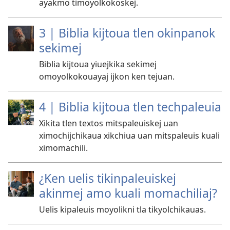
ayakmo timoyolkokoskej.
3 | Biblia kijtoua tlen okinpanok
sekimej
Biblia kijtoua yiuejkika sekimej
omoyolkokouayaj ijkon ken tejuan.
4 | Biblia kijtoua tlen techpaleuia
Xikita tlen textos mitspaleuiskej uan
ximochijchikaua xikchiua uan mitspaleuis kuali
ximomachili.
¿Ken uelis tikinpaleuiskej
akinmej amo kuali momachiliaj?
Uelis kipaleuis moyolikni tla tikyolchikauas.