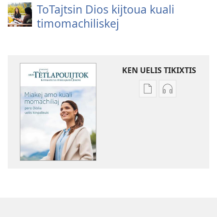
ToTajtsin Dios kijtoua kuali
timomachiliskej
KEN UELIS TIKIXTIS
Xikinkixti
Xikkixti
amatlajkuilolmej
audio
AKIN
AKIN
TETLAPOUIJTOK
TETLAPOUIJT
Miakej
Miakej
amo kuali
amo kuali
momachiliaj
momachiliaj
pero
pero
Biblia
Biblia
uelis
uelis
kinpaleuis
kinpaleuis