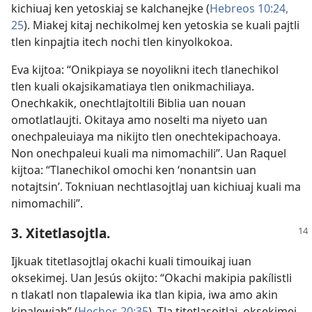
kichiuaj ken yetoskiaj se kalchanejke (
Hebreos 10:24,
25
). Miakej kitaj nechikolmej ken yetoskia se kuali pajtli
tlen kinpajtia itech nochi tlen kinyolkokoa.
Eva kijtoa: “Onikpiaya se noyolikni itech tlanechikol
tlen kuali okajsikamatiaya tlen onikmachiliaya.
Onechkakik, onechtlajtoltili Biblia uan nouan
omotlatlaujti. Okitaya amo noselti ma niyeto uan
onechpaleuiaya ma nikijto tlen onechtekipachoaya.
Non onechpaleui kuali ma nimomachili”. Uan Raquel
kijtoa: “Tlanechikol omochi ken ‘nonantsin uan
notajtsin’. Tokniuan nechtlasojtlaj uan kichiuaj kuali ma
nimomachili”.
3. Xitetlasojtla.
Ijkuak titetlasojtlaj okachi kuali timouikaj iuan
oksekimej. Uan Jesús okijto: “Okachi makipia pakílistli
n tlakatl non tlapalewia ika tlan kipia, iwa amo akin
kipalewiah” (
Hechos 20:35
). Tla titetlasojtlaj, oksekimej