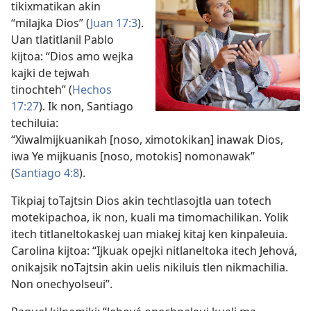
tikixmatikan akin
“milajka Dios” (
Juan 17:3
).
Uan tlatitlanil Pablo
kijtoa: “Dios amo wejka
kajki de tejwah
tinochteh” (
Hechos
17:27
). Ik non, Santiago
techiluia:
“Xiwalmijkuanikah [noso, ximotokikan] inawak Dios,
iwa Ye mijkuanis [noso, motokis] nomonawak”
(
Santiago 4:8
).
Tikpiaj toTajtsin Dios akin techtlasojtla uan totech
motekipachoa, ik non, kuali ma timomachilikan. Yolik
itech titlaneltokaskej uan miakej kitaj ken kinpaleuia.
Carolina kijtoa: “Ijkuak opejki nitlaneltoka itech Jehová,
onikajsik noTajtsin akin uelis nikiluis tlen nikmachilia.
Non onechyolseui”.