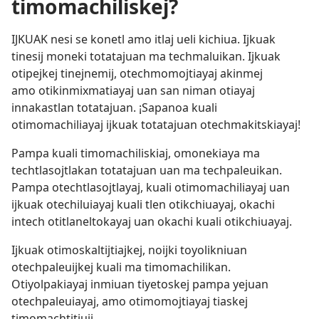
timomachiliskej?
IJKUAK nesi se konetl amo itlaj ueli kichiua. Ijkuak
tinesij moneki totatajuan ma techmaluikan. Ijkuak
otipejkej tinejnemij, otechmomojtiayaj akinmej
amo otikinmixmatiayaj uan san niman otiayaj
innakastlan totatajuan. ¡Sapanoa kuali
otimomachiliayaj ijkuak totatajuan otechmakitskiayaj!
Pampa kuali timomachiliskiaj, omonekiaya ma
techtlasojtlakan totatajuan uan ma techpaleuikan.
Pampa otechtlasojtlayaj, kuali otimomachiliayaj uan
ijkuak otechiluiayaj kuali tlen otikchiuayaj, okachi
intech otitlaneltokayaj uan okachi kuali otikchiuayaj.
Ijkuak otimoskaltijtiajkej, noijki toyolikniuan
otechpaleuijkej kuali ma timomachilikan.
Otiyolpakiayaj inmiuan tiyetoskej pampa yejuan
otechpaleuiayaj, amo otimomojtiayaj tiaskej
timomachtitiuij.