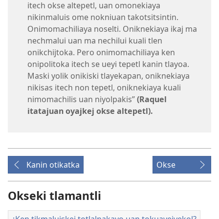
itech okse altepetl, uan omonekiaya
nikinmaluis ome nokniuan takotsitsintin.
Onimomachiliaya noselti. Oniknekiaya ikaj ma
nechmalui uan ma nechilui kuali tlen
onikchijtoka. Pero onimomachiliaya ken
onipolitoka itech se ueyi tepetl kanin tlayoa.
Maski yolik onikiski tlayekapan, oniknekiaya
nikisas itech non tepetl, oniknekiaya kuali
nimomachilis uan niyolpakis”
(Raquel
itatajuan oyajkej okse altepetl).
Kanin otikatka
Okse
Okseki tlamantli
¿Ken tikmaluiskej totlalnakayo uan tokuayejyekol?