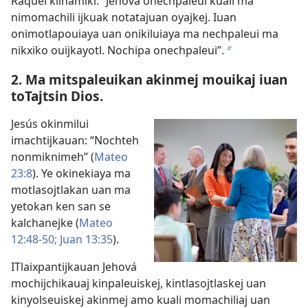
Raquel kilnamiki: “Jehová onechpaleui kuali ma
nimomachili ijkuak notatajuan oyajkej. Iuan
onimotlapouiaya uan onikiluiaya ma nechpaleui ma
nikxiko ouijkayotl. Nochipa onechpaleui”.
b
2. Ma mitspaleuikan akinmej mouikaj iuan
toTajtsin Dios.
Jesús okinmilui
imachtijkauan: “Nochteh
nonmiknimeh” (
Mateo
23:8
). Ye okinekiaya ma
motlasojtlakan uan ma
yetokan ken san se
kalchanejke (
Mateo
12:48-50;
Juan 13:35
).
ITlaixpantijkauan Jehová
mochijchikauaj kinpaleuiskej, kintlasojtlaskej uan
kinyolseuiskej akinmej amo kuali momachiliaj uan