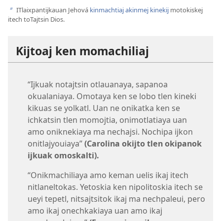
ITlaixpantijkauan Jehová
kinmachtiaj akinmej kinekij
motokiskej
b
itech toTajtsin Dios.
Kijtoaj ken momachiliaj
“Ijkuak notajtsin otlauanaya, sapanoa
okualaniaya. Omotaya ken se lobo tlen kineki
kikuas se yolkatl. Uan ne onikatka ken se
ichkatsin tlen momojtia, onimotlatiaya uan
amo oniknekiaya ma nechajsi. Nochipa ijkon
onitlajyouiaya”
(Carolina okijto tlen okipanok
ijkuak omoskalti).
“Onikmachiliaya amo keman uelis ikaj itech
nitlaneltokas. Yetoskia ken nipolitoskia itech se
ueyi tepetl, nitsajtsitok ikaj ma nechpaleui, pero
amo ikaj onechkakiaya uan amo ikaj