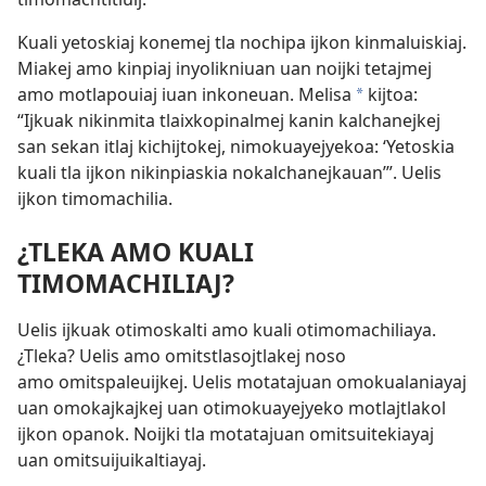
Kuali yetoskiaj konemej tla nochipa ijkon kinmaluiskiaj.
Miakej amo kinpiaj inyolikniuan uan noijki tetajmej
amo motlapouiaj iuan inkoneuan. Melisa
kijtoa:
a
“Ijkuak nikinmita tlaixkopinalmej kanin kalchanejkej
san sekan itlaj kichijtokej, nimokuayejyekoa: ‘Yetoskia
kuali tla ijkon nikinpiaskia nokalchanejkauan’”. Uelis
ijkon timomachilia.
¿TLEKA AMO KUALI
TIMOMACHILIAJ?
Uelis ijkuak otimoskalti amo kuali otimomachiliaya.
¿Tleka? Uelis amo omitstlasojtlakej noso
amo omitspaleuijkej. Uelis motatajuan omokualaniayaj
uan omokajkajkej uan otimokuayejyeko motlajtlakol
ijkon opanok. Noijki tla motatajuan omitsuitekiayaj
uan omitsuijuikaltiayaj.