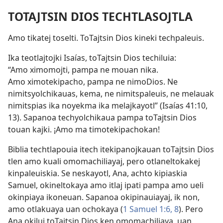
TOTAJTSIN DIOS TECHTLASOJTLA
Amo tikatej toselti. ToTajtsin Dios kineki techpaleuis.
Ika teotlajtojki Isaías, toTajtsin Dios techiluia:
“Amo ximomojti, pampa ne mouan nika.
Amo ximotekipacho, pampa ne nimoDios. Ne
nimitsyolchikauas, kema, ne nimitspaleuis, ne melauak
nimitspias ika noyekma ika melajkayotl” (
Isaías 41:10,
13
). Sapanoa techyolchikaua pampa toTajtsin Dios
touan kajki. ¡Amo ma timotekipachokan!
Biblia techtlapouia itech itekipanojkauan toTajtsin Dios
tlen amo kuali omomachiliayaj, pero otlaneltokakej
kinpaleuiskia. Se neskayotl, Ana, achto kipiaskia
Samuel, okineltokaya amo itlaj ipati pampa amo ueli
okinpiaya ikoneuan. Sapanoa okipinauiayaj, ik non,
amo otlakuaya uan ochokaya (
1 Samuel 1:6,
8
). Pero
Ana okilui toTajtsin Dios ken omomachiliaya, uan