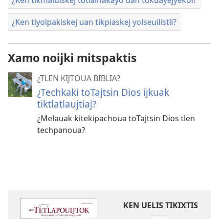
¿Ken tiyolpakiskej uan tikpiaskej yolseuilistli?
Xamo noijki mitspaktis
¿TLEN KIJTOUA BIBLIA?
¿Techkaki toTajtsin Dios ijkuak
tiktlatlaujtiaj?
¿Melauak kitekipachoua toTajtsin Dios tlen
techpanoua?
KEN UELIS TIKIXTIS