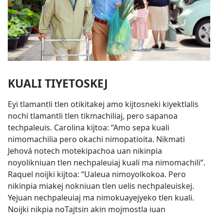
KUALI TIYETOSKEJ
Eyi tlamantli tlen otikitakej amo kijtosneki kiyektlalis
nochi tlamantli tlen tikmachiliaj, pero sapanoa
techpaleuis. Carolina kijtoa: “Amo sepa kuali
nimomachilia pero okachi nimopatioita. Nikmati
Jehová notech motekipachoa uan nikinpia
noyolikniuan tlen nechpaleuiaj kuali ma nimomachili”.
Raquel noijki kijtoa: “Ualeua nimoyolkokoa. Pero
nikinpia miakej nokniuan tlen uelis nechpaleuiskej.
Yejuan nechpaleuiaj ma nimokuayejyeko tlen kuali.
Noijki nikpia noTajtsin akin mojmostla iuan