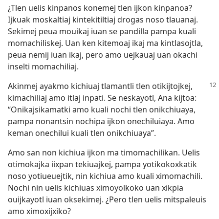
¿Tlen uelis kinpanos konemej tlen ijkon kinpanoa?
Ijkuak moskaltiaj kintekitiltiaj drogas noso tlauanaj.
Sekimej peua mouikaj iuan se pandilla pampa kuali
momachiliskej. Uan ken kitemoaj ikaj ma kintlasojtla,
peua nemij iuan ikaj, pero amo uejkauaj uan okachi
inselti momachiliaj.
Akinmej ayakmo kichiuaj tlamantli tlen otikijtojkej,
kimachiliaj amo itlaj inpati. Se neskayotl, Ana kijtoa:
“Onikajsikamatki amo kuali nochi tlen onikchiuaya,
pampa nonantsin nochipa ijkon onechiluiaya. Amo
keman onechilui kuali tlen onikchiuaya”.
Amo san non kichiua ijkon ma timomachilikan. Uelis
otimokajka iixpan tekiuajkej, pampa yotikokoxkatik
noso yotiueuejtik, nin kichiua amo kuali ximomachili.
Nochi nin uelis kichiuas ximoyolkoko uan xikpia
ouijkayotl iuan oksekimej. ¿Pero tlen uelis mitspaleuis
amo ximoxijxiko?