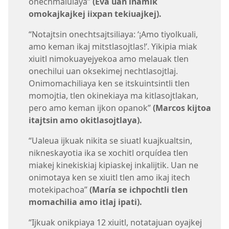
onechmaluiaya”
(Eva uan inamik
omokajkajkej iixpan tekiuajkej).
“Notajtsin onechtsajtsiliaya: ‘¡Amo tiyolkuali,
amo keman ikaj mitstlasojtlas!’. Yikipia miak
xiuitl nimokuayejyekoa amo melauak tlen
onechilui uan oksekimej nechtlasojtlaj.
Onimomachiliaya ken se itskuintsintli tlen
momojtia, tlen okinekiaya ma kitlasojtlakan,
pero amo keman ijkon opanok”
(Marcos kijtoa
itajtsin amo okitlasojtlaya).
“Ualeua ijkuak nikita se siuatl kuajkualtsin,
nikneskayotia ika se xochitl orquídea tlen
miakej kinekiskiaj kipiaskej inkalijtik. Uan ne
onimotaya ken se xiuitl tlen amo ikaj itech
motekipachoa”
(María se ichpochtli tlen
momachilia amo itlaj ipati).
“Ijkuak onikpiaya 12 xiuitl, notatajuan oyajkej