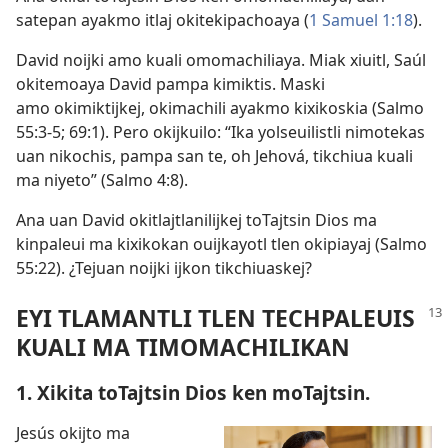
satepan ayakmo itlaj okitekipachoaya (
1 Samuel 1:18
).
David noijki amo kuali omomachiliaya. Miak xiuitl, Saúl
okitemoaya David pampa kimiktis. Maski
amo okimiktijkej, okimachili ayakmo kixikoskia (
Salmo
55:3-5;
69:1
). Pero okijkuilo: “Ika yolseuilistli nimotekas
uan nikochis, pampa san te, oh Jehová, tikchiua kuali
ma niyeto” (
Salmo 4:8
).
Ana uan David okitlajtlanilijkej toTajtsin Dios ma
kinpaleui ma kixikokan ouijkayotl tlen okipiayaj (
Salmo
55:22
). ¿Tejuan noijki ijkon tikchiuaskej?
EYI TLAMANTLI TLEN TECHPALEUIS
KUALI MA TIMOMACHILIKAN
1. Xikita toTajtsin Dios ken moTajtsin.
Jesús okijto ma