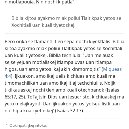
nimotlapouia. Nin nochi kipatla”.
Biblia kijtoa ayakmo miak poliui Tlaltikpak yetos se
Xochitlali uan kuali tiyetoskej.
Pero onka se tlamantli tlen sepa nochi kiyektlalis. Biblia
kijtoa ayakmo miak poliui Tlaltikpak yetos se Xochitlali
uan kuali tiyetoskej. Biblia techiluia: “Uan melauak
sejse yejuan motlaliskej itlampa uvas uan itlampa
higos, uan amo yetos ikaj akin kinmomojtis” (
Miqueas
4:4
). Ijkuakon, amo ikaj uelis kichiuas amo kuali ma
timomachilikan uan amo ikaj itlaj techchiuilis. Noijki
tikilkauaskej nochi tlen amo kuali otechpanok (
Isaías
65:17,
25
). ToTajtsin Dios uan Jesucristo, kichiuaskej ma
yeto melajkayotl. Uan ijkuakon yetos ‘yolseuilistli uan
nochipa kuali yetoskej’ (
Isaías 32:17
).
Otikinpatilijkej intoka.
a