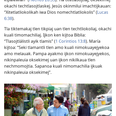
okachi techtlasojtlaskej. Jesús okinmilui imachtijkauan:
“Xitetlatliokolikah iwa Dios nomechtlatliokolis” (
Lucas
6:38
).
Tla tiktemakaj tlen tikpiaj uan tlen techtliokoliaj, okachi
kuali timomachiliaj. Ijkon ken kijtoa Biblia:
“Tlasojtlálistli ayik tlamis” (
1 Corintios 13:8
). María
kijtoa: “Seki tlamantli tlen amo kuali nimokuayejyekoa
amo melauak. Pampa ayakmo ijkon nimokuayejyekos,
nikinpaleuia oksekimej uan ijkon nikilkaua tlen
nechmomojtia. Sapanoa kuali nimomachilia ijkuak
nikinpaleuia oksekimej”.