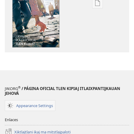
Xikinkixti
amatlajkuilolme
AKIN
TETLAPOUIJTOK
¿Ayakmo
ikaj
kichiua
tlen
kuali?
®
JW.ORG
/ PÁGINA OFICIAL TLEN KIPIAJ ITLAIXPANTIJKAUAN
JEHOVÁ
Appearance Settings
Enlaces
Xiktlajtlani ikaj ma mitstlajpaloti