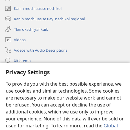
Kanin mochiuas se nechikol
(xiktlapo
okse
Kanin mochiuas se ueyi nechikol regional
(xiktlapo
ventana)
okse
Tlen okachi yankuik
ventana)
Videos
Videos with Audio Descriptions
Xitlatemo
Privacy Settings
Tlapaleuilistli
To provide you with the best possible experience, we
Donaciones
(xiktlapo
use cookies and similar technologies. Some cookies
okse
are necessary to make our website work and cannot
ventana)
AMATLAJKUILOLMEJ ITECH INTERNET Watchtower™
be refused. You can accept or decline the use of
(xiktlapo
okse
additional cookies, which we use only to improve
®
JW Hub
ventana)
(xiktlapo
your experience. None of this data will ever be sold or
okse
used for marketing. To learn more, read the
Global
ventana)