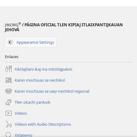
®
JW.ORG
/ PÁGINA OFICIAL TLEN KIPIAJ ITLAIXPANTIJKAUAN
JEHOVÁ
Appearance Settings
Enlaces
Xiktlajtlani ikaj ma mitstlajpaloti
Kanin mochiuas se nechikol
(xiktlapo
okse
Kanin mochiuas se ueyi nechikol regional
(xiktlapo
ventana)
okse
Tlen okachi yankuik
ventana)
Videos
Videos with Audio Descriptions
Xitlatemo