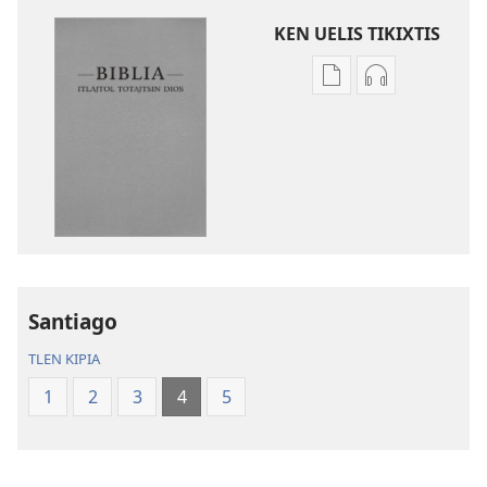
KEN UELIS TIKIXTIS
Xikinkixti
Xikkixti
amatlajkuilolmej
audio
ITlajtol
ITlajtol
toTajtsin
toTajtsin
Dios.
Dios.
Biblia
Biblia
del
del
Nuevo
Nuevo
Mundo
Mundo
Santiago
TLEN KIPIA
1
2
3
4
5