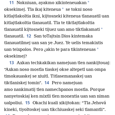
11
*
Nokniuan, ayakmo xikinteneuakan
*
oksekimej. Tla ikaj kiteneua
se tokni noso
kitlajtlakoltia ikni, kijtosneki kiteneua tlanauatil uan
kitlajtlakoltia tlanauatil. Tla te tiktlajtlakoltia
*
tlanauatil kijtosneki tijuez uan amo tiktlakamati
12
tlanauatil.
San toTajtsin Dios kintemaka
tlanauatilmej uan san ye Juez. Ye uelis temakixtis
*
uan teixpolos. Pero ¿akin te para tikinteneuas
oksekimej?
13
Axkan techkakikan namejuan tlen nankijtouaj:
“Axkan noso mostla tiaskej okse altepetl uan ompa
timokauaskej se xiuitl. Titlasemanaskej uan
14
tiktlaniskej tomin”.
Pero namejuan
amo nankimatij tlen namechpanos mostla. Porque
nanyetoskiaj ken mixtli tlen monextia uan san niman
15
ualpoliui.
Okachi kuali xikijtokan: “Tla Jehová
kineki, tiyoltoskej uan tikchiuaskej seki tlamantli”.