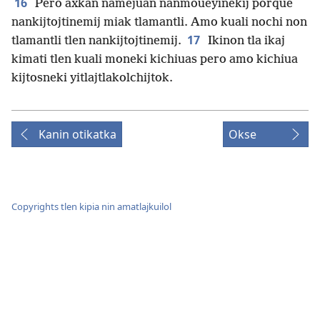
16
Pero axkan namejuan nanmoueyinekij porque
nankijtojtinemij miak tlamantli. Amo kuali nochi non
17
tlamantli tlen nankijtojtinemij.
Ikinon tla ikaj
kimati tlen kuali moneki kichiuas pero amo kichiua
kijtosneki yitlajtlakolchijtok.
Kanin otikatka
Okse
Copyrights tlen kipia nin amatlajkuilol