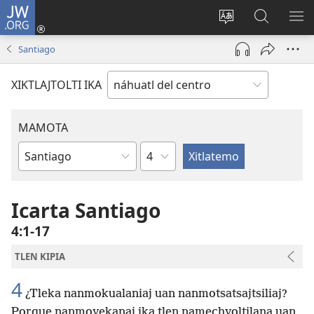
JW.ORG
Nikan
tikpeualtis
Xikpatla
Xitlatemo
MO
(xiktlapo
tlajtoli sitio
JW.ORG
TL
Santiago
okse
TI
ventana)
TI
XIKTLAJTOLTI IKA
MAMOTA
Capítulo
Amochtli
Icarta Santiago
4:1-17
TLEN KIPIA
4
¿Tleka nanmokualaniaj uan nanmotsatsajtsiliaj?
Porque nanmoyekanaj ika tlen namechyoltilana uan