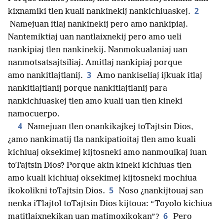
2
kixnamiki tlen kuali nankinekij nankichiuaskej.
Namejuan itlaj nankinekij pero amo nankipiaj.
Nantemiktiaj uan nantlaixnekij pero amo ueli
nankipiaj tlen nankinekij. Nanmokualaniaj uan
nanmotsatsajtsiliaj. Amitlaj nankipiaj porque
3
amo nankitlajtlanij.
Amo nankiseliaj ijkuak itlaj
nankitlajtlanij porque nankitlajtlanij para
nankichiuaskej tlen amo kuali uan tlen kineki
namocuerpo.
4
Namejuan tlen onankikajkej toTajtsin Dios,
¿amo nankimatij tla nankipatioitaj tlen amo kuali
kichiuaj oksekimej kijtosneki amo nanmouikaj iuan
toTajtsin Dios? Porque akin kineki kichiuas tlen
amo kuali kichiuaj oksekimej kijtosneki mochiua
5
ikokolikni toTajtsin Dios.
Noso ¿nankijtouaj san
nenka iTlajtol toTajtsin Dios kijtoua: “Toyolo kichiua
6
matitlaixnekikan uan matimoxikokan”?
Pero