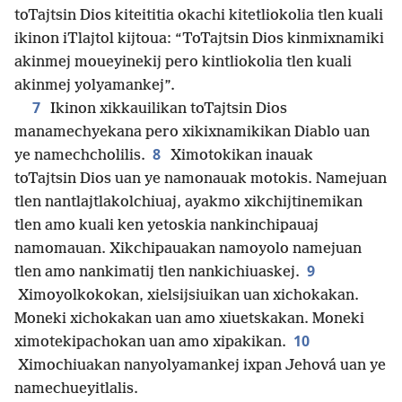
toTajtsin Dios kiteititia okachi kitetliokolia tlen kuali
ikinon iTlajtol kijtoua: “ToTajtsin Dios kinmixnamiki
akinmej moueyinekij pero kintliokolia tlen kuali
akinmej yolyamankej”.
7
Ikinon xikkauilikan toTajtsin Dios
manamechyekana pero xikixnamikikan Diablo uan
8
ye namechcholilis.
Ximotokikan inauak
toTajtsin Dios uan ye namonauak motokis. Namejuan
tlen nantlajtlakolchiuaj, ayakmo xikchijtinemikan
tlen amo kuali ken yetoskia nankinchipauaj
namomauan. Xikchipauakan namoyolo namejuan
9
tlen amo nankimatij tlen nankichiuaskej.
Ximoyolkokokan, xielsijsiuikan uan xichokakan.
Moneki xichokakan uan amo xiuetskakan. Moneki
10
ximotekipachokan uan amo xipakikan.
Ximochiuakan nanyolyamankej ixpan Jehová uan ye
namechueyitlalis.