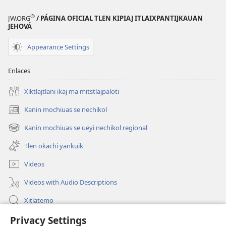
®
JW.ORG
/ PÁGINA OFICIAL TLEN KIPIAJ ITLAIXPANTIJKAUAN
JEHOVÁ
Appearance Settings
Enlaces
Xiktlajtlani ikaj ma mitstlajpaloti
Kanin mochiuas se nechikol
(xiktlapo
okse
Kanin mochiuas se ueyi nechikol regional
(xiktlapo
ventana)
okse
Tlen okachi yankuik
ventana)
Videos
Videos with Audio Descriptions
Xitlatemo
Privacy Settings
Tlapaleuilistli