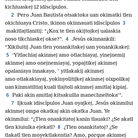
kichiuaskej 12 idiscípulos.
2
Pero Juan Bautista otsaktoka uan okimatki tlen
3
okichiuaya Cristo, ikinon okinnauati idiscípulos
makitlajtlanitij: “¿Kox te tlen okijtojkej ualaskia
4
noso tikchiaskej okse?”.
Jesús okinnankili:
“Xikiluitij Juan tlen yonankitakej uan yonankikakej:
5
‘Yitlachiaj akinmej amo otlachiayaj, yinejnemij
akinmej amo onejnemiayaj, yopajtikej akinmej
*
opalaniaya innakayo,
yitlakakij akinmej
amo otlakakiayaj, yokinyolitijkej akinmej oixpolikaj
uan kinmatiltiaj kuali tlajtoli akinmej amitlaj kipiaj.
6
Paki akin amitlaj kitsakuilia manechneltoka’”.
7
Ijkuak idiscípulos Juan oyajkej, Jesús okinmilui
akinmej ompa okatkaj akin okatka Juan. Ye
okinmilui: “¿Tlen onankitatoj kanin tlauaki? ¿Se akatl
8
tlen kiuiuika ejekatl?
¿Tlen onankitatoj? ¿Se
tlakatl tlen moyektlakentia? Amo, porque akinmej