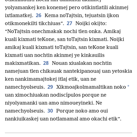
yolyamankej ken konemej pero otikintlatili akinmej
26
ixtlamatkej.
Kema noTajtsin, tejuatsin ijkon
27
otikmonekilti tikchiuas”.
Noijki okijto:
“NoTajtsin onechmakak nochi tlen onka. Amikaj
kuali kixmati teKone, san toTajtsin kixmati. Noijki
amikaj kuali kixmati toTajtsin, san teKone kuali
kixmati uan nochtin akinmej ye kinkauilis
28
makixmatikan.
Nouan xiualakan nochtin
namejuan tlen chikauak nantekipanouaj uan yetoskia
ken nankimamajtokej itlaj etik, uan ne
29
*
namechyolseuis.
Xikmoajkolmamaltikan noko
uan ximochiuakan nodiscípulos porque ne
niyolyamanki uan amo nimoueyineki. Ne
30
namechyolseuis.
Porque noko amo oui
nankiuikaskej uan notlamamal amo okachi etik”.