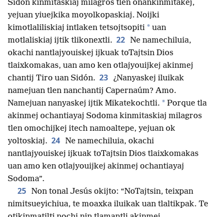
Sidón kinmitaskiaj milagros tlen onankinmitakej,
yejuan yiuejkika moyolkopaskiaj. Noijki
*
kimotlaliliskiaj intlaken tetsojtsopiti
uan
22
motlaliskiaj ijtik tlikonextli.
Ne namechiluia,
okachi nantlajyouiskej ijkuak toTajtsin Dios
tlaixkomakas, uan amo ken otlajyouijkej akinmej
23
chantij Tiro uan Sidón.
¿Nanyaskej iluikak
namejuan tlen nanchantij Capernaúm? Amo.
*
Namejuan nanyaskej ijtik Mikatekochtli.
Porque tla
akinmej ochantiayaj Sodoma kinmitaskiaj milagros
tlen omochijkej itech namoaltepe, yejuan ok
24
yoltoskiaj.
Ne namechiluia, okachi
nantlajyouiskej ijkuak toTajtsin Dios tlaixkomakas
uan amo ken otlajyouijkej akinmej ochantiayaj
Sodoma”.
25
Non tonal Jesús okijto: “NoTajtsin, teixpan
nimitsueyichiua, te moaxka iluikak uan tlaltikpak. Te
otikinmatilti nochi nin tlamantli akinmej