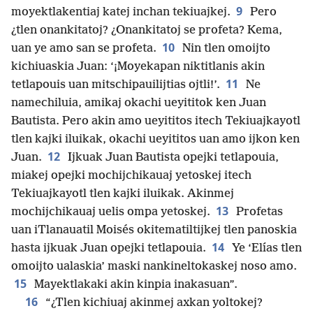
9
moyektlakentiaj katej inchan tekiuajkej.
Pero
¿tlen onankitatoj? ¿Onankitatoj se profeta? Kema,
10
uan ye amo san se profeta.
Nin tlen omoijto
kichiuaskia Juan: ‘¡Moyekapan niktitlanis akin
11
tetlapouis uan mitschipauilijtias ojtli!’.
Ne
namechiluia, amikaj okachi ueyititok ken Juan
Bautista. Pero akin amo ueyititos itech Tekiuajkayotl
tlen kajki iluikak, okachi ueyititos uan amo ijkon ken
12
Juan.
Ijkuak Juan Bautista opejki tetlapouia,
miakej opejki mochijchikauaj yetoskej itech
Tekiuajkayotl tlen kajki iluikak. Akinmej
13
mochijchikauaj uelis ompa yetoskej.
Profetas
uan iTlanauatil Moisés okitematiltijkej tlen panoskia
14
hasta ijkuak Juan opejki tetlapouia.
Ye ‘Elías tlen
omoijto ualaskia’ maski nankineltokaskej noso amo.
15
Mayektlakaki akin kinpia inakasuan”.
16
“¿Tlen kichiuaj akinmej axkan yoltokej?