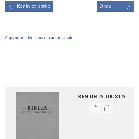
Kanin otikatka
Okse
Copyrights tlen kipia nin amatlajkuilol
KEN UELIS TIKIXTIS
Xikinkixti
Xikkixti
amatlajkuilolmej
audio
ITlajtol
ITlajtol
toTajtsin
toTajtsin