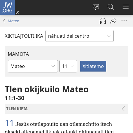
JW.ORG
Nikan
tikpeualtis
Xikpatla
Xitlatemo
MO
(xiktlapo
tlajtoli sitio
JW.ORG
TL
Mateo
okse
TI
ventana)
TI
XIKTLAJTOLTI IKA
MAMOTA
Capítulo
Amochtli
Tlen okijkuilo Mateo
11:1-30
TLEN KIPIA
11
Jesús otetlapouito uan otlamachtito itech
okseki altepemej ijkuak otlanki okinnauati tlen