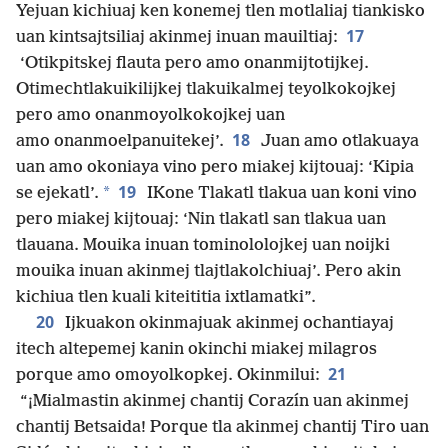
Yejuan kichiuaj ken konemej tlen motlaliaj tiankisko
17
uan kintsajtsiliaj akinmej inuan mauiltiaj:
‘Otikpitskej flauta pero amo onanmijtotijkej.
Otimechtlakuikilijkej tlakuikalmej teyolkokojkej
pero amo onanmoyolkokojkej uan
18
amo onanmoelpanuitekej’.
Juan amo otlakuaya
uan amo okoniaya vino pero miakej kijtouaj: ‘Kipia
19
*
se ejekatl’.
IKone Tlakatl tlakua uan koni vino
pero miakej kijtouaj: ‘Nin tlakatl san tlakua uan
tlauana. Mouika inuan tominololojkej uan noijki
mouika inuan akinmej tlajtlakolchiuaj’. Pero akin
kichiua tlen kuali kiteititia ixtlamatki”.
20
Ijkuakon okinmajuak akinmej ochantiayaj
itech altepemej kanin okinchi miakej milagros
21
porque amo omoyolkopkej. Okinmilui:
“¡Mialmastin akinmej chantij Corazín uan akinmej
chantij Betsaida! Porque tla akinmej chantij Tiro uan