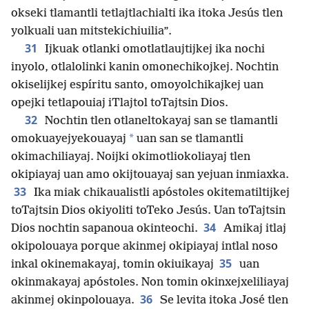
okseki tlamantli tetlajtlachialti ika itoka Jesús tlen
yolkuali uan mitstekichiuilia”.
31
Ijkuak otlanki omotlatlaujtijkej ika nochi
inyolo, otlalolinki kanin omonechikojkej. Nochtin
okiselijkej espíritu santo, omoyolchikajkej uan
opejki tetlapouiaj iTlajtol toTajtsin Dios.
32
Nochtin tlen otlaneltokayaj san se tlamantli
*
omokuayejyekouayaj
uan san se tlamantli
okimachiliayaj. Noijki okimotliokoliayaj tlen
okipiayaj uan amo okijtouayaj san yejuan inmiaxka.
33
Ika miak chikaualistli apóstoles okitematiltijkej
toTajtsin Dios okiyoliti toTeko Jesús. Uan toTajtsin
34
Dios nochtin sapanoua okinteochi.
Amikaj itlaj
okipolouaya porque akinmej okipiayaj intlal noso
35
inkal okinemakayaj, tomin okiuikayaj
uan
okinmakayaj apóstoles. Non tomin okinxejxeliliayaj
36
akinmej okinpolouaya.
Se levita itoka José tlen