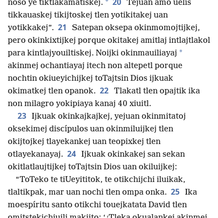
20
*
noso ye tiktlakamatiskej.
Tejuan amo uelis
tikkauaskej tikijtoskej tlen yotikitakej uan
21
yotikkakej”.
Satepan oksepa okinmomojtijkej,
pero okinkixtijkej porque okitakej amitlaj intlajtlakol
*
para kintlajyouiltiskej. Noijki okinmauiliayaj
akinmej ochantiayaj itech non altepetl porque
nochtin okiueyichijkej toTajtsin Dios ijkuak
22
okimatkej tlen opanok.
Tlakatl tlen opajtik ika
non milagro yokipiaya kanaj 40 xiuitl.
23
Ijkuak okinkajkajkej, yejuan okinmitatoj
oksekimej discípulos uan okinmiluijkej tlen
okijtojkej tlayekankej uan teopixkej tlen
24
otlayekanayaj.
Ijkuak okinkakej san sekan
okitlatlaujtijkej toTajtsin Dios uan okiluijkej:
“ToTeko te tiUeyititok, te otikchijchi iluikak,
25
tlaltikpak, mar uan nochi tlen ompa onka.
Ika
moespíritu santo otikchi touejkatata David tlen
omitstekichiuili makijto: ‘¿Tleka okualankej akinmej