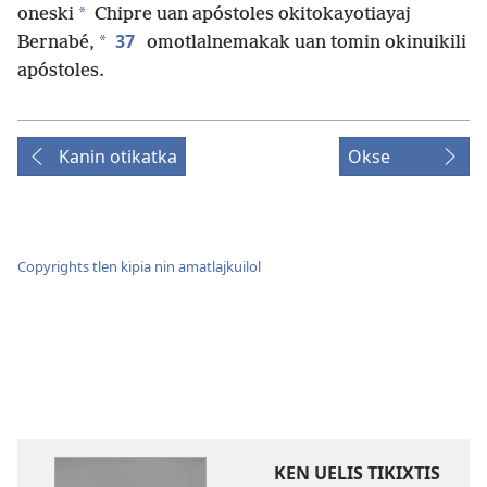
*
oneski
Chipre uan apóstoles okitokayotiayaj
37
*
Bernabé,
omotlalnemakak uan tomin okinuikili
apóstoles.
Kanin otikatka
Okse
Copyrights tlen kipia nin amatlajkuilol
KEN UELIS TIKIXTIS