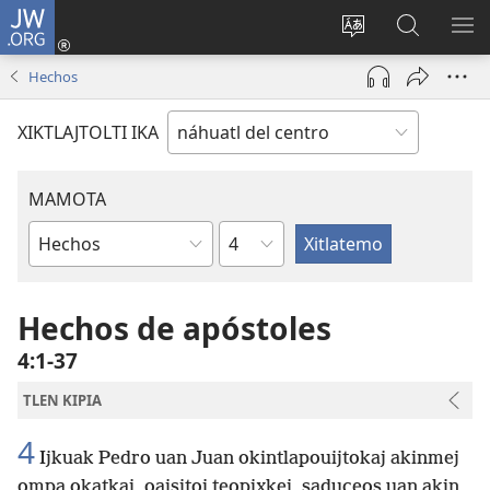
JW.ORG
Nikan
tikpeualtis
Xikpatla
Xitlatemo
MO
(xiktlapo
tlajtoli sitio
JW.ORG
TL
Hechos
okse
TI
ventana)
TI
XIKTLAJTOLTI IKA
MAMOTA
Capítulo
Amochtli
Hechos de apóstoles
4:1-37
TLEN KIPIA
4
Ijkuak Pedro uan Juan okintlapouijtokaj akinmej
ompa okatkaj, oajsitoj teopixkej, saduceos uan akin