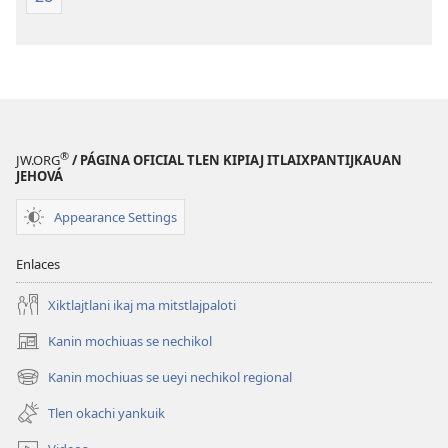
®
JW.ORG
/ PÁGINA OFICIAL TLEN KIPIAJ ITLAIXPANTIJKAUAN
JEHOVÁ
Appearance Settings
Enlaces
Xiktlajtlani ikaj ma mitstlajpaloti
Kanin mochiuas se nechikol
(xiktlapo
okse
Kanin mochiuas se ueyi nechikol regional
(xiktlapo
ventana)
okse
Tlen okachi yankuik
ventana)