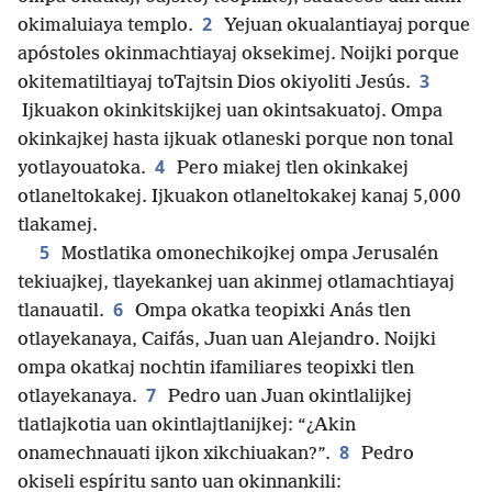
2
okimaluiaya templo.
Yejuan okualantiayaj porque
apóstoles okinmachtiayaj oksekimej. Noijki porque
3
okitematiltiayaj toTajtsin Dios okiyoliti Jesús.
Ijkuakon okinkitskijkej uan okintsakuatoj. Ompa
okinkajkej hasta ijkuak otlaneski porque non tonal
4
yotlayouatoka.
Pero miakej tlen okinkakej
otlaneltokakej. Ijkuakon otlaneltokakej kanaj 5,000
tlakamej.
5
Mostlatika omonechikojkej ompa Jerusalén
tekiuajkej, tlayekankej uan akinmej otlamachtiayaj
6
tlanauatil.
Ompa okatka teopixki Anás tlen
otlayekanaya, Caifás, Juan uan Alejandro. Noijki
ompa okatkaj nochtin ifamiliares teopixki tlen
7
otlayekanaya.
Pedro uan Juan okintlalijkej
tlatlajkotia uan okintlajtlanijkej: “¿Akin
8
onamechnauati ijkon xikchiuakan?”.
Pedro
okiseli espíritu santo uan okinnankili: