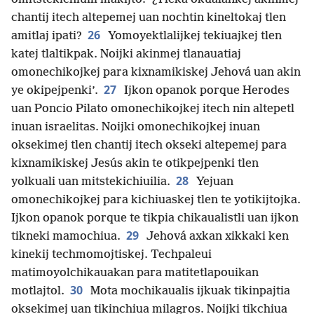
chantij itech altepemej uan nochtin kineltokaj tlen
26
amitlaj ipati?
Yomoyektlalijkej tekiuajkej tlen
katej tlaltikpak. Noijki akinmej tlanauatiaj
omonechikojkej para kixnamikiskej Jehová uan akin
27
ye okipejpenki’.
Ijkon opanok porque Herodes
uan Poncio Pilato omonechikojkej itech nin altepetl
inuan israelitas. Noijki omonechikojkej inuan
oksekimej tlen chantij itech okseki altepemej para
kixnamikiskej Jesús akin te otikpejpenki tlen
28
yolkuali uan mitstekichiuilia.
Yejuan
omonechikojkej para kichiuaskej tlen te yotikijtojka.
Ijkon opanok porque te tikpia chikaualistli uan ijkon
29
tikneki mamochiua.
Jehová axkan xikkaki ken
kinekij techmomojtiskej. Techpaleui
matimoyolchikauakan para matitetlapouikan
30
motlajtol.
Mota mochikaualis ijkuak tikinpajtia
oksekimej uan tikinchiua milagros. Noijki tikchiua