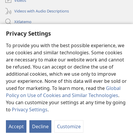
Videos
Videos with Audio Descriptions
Xitlatemo
Privacy Settings
Tlapaleuilistli
To provide you with the best possible experience, we
Donaciones
(xiktlapo
use cookies and similar technologies. Some cookies
okse
are necessary to make our website work and cannot
ventana)
AMATLAJKUILOLMEJ ITECH INTERNET Watchtower™
be refused. You can accept or decline the use of
(xiktlapo
okse
additional cookies, which we use only to improve
®
JW Hub
ventana)
(xiktlapo
your experience. None of this data will ever be sold or
okse
used for marketing. To learn more, read the
Global
ventana)
Policy on Use of Cookies and Similar Technologies
.
You can customize your settings at any time by going
Copyright
© 2026 Watch Tower Bible and Tract Society of Pennsylvania.
to
Privacy Settings
.
S
TLA TIKTEKITILTIS
|
AMO IKAJ UELIS KITAS
|
PRIVACY SETTINGS
Ta
Accept
Decline
Customize
of