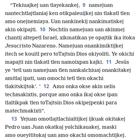
9
“Tekiuajkej uan tlayekankej,
namejuan
nantechtlajtlaniaj ken otikpaleuijkej nin tlakatl tlen
amo onejnemiaya. Uan nankinekij nankimatiskej
10
akin okipajti.
Nochtin namejuan uan akinmej
chantij altepetl Israel, xikmatikan ye opajtik ika itoka
Jesucristo Nazareno. Namejuan onankimiktijkej
itech se kouitl pero toTajtsin Dios okiyoliti. Ye okichi
11
mapajti nin tlakatl tlen namoixpan kajki.
Jesús
ye ‘tetl uan namejuan tlen nankalchiuaj onankitakej
amitlaj ipati, uan omochi tetl tlen okachi
12
*
tlakitskijtok’.
Amo onka okse akin uelis
techmakixtis, porque amo onka ikaj okse ipan
tlaltikpak tlen toTajtsin Dios okipejpenki para
matechmakixti”.
13
Yejuan omotlajtlachialtijkej ijkuak okitakej
Pedro uan Juan okatkaj yolchikauakej, maski
amo oueyititokaj uan amo okachi omomachtijkej.