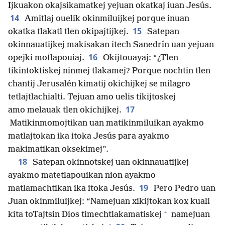
Ijkuakon okajsikamatkej yejuan okatkaj iuan Jesús.
14
Amitlaj ouelik okinmiluijkej porque inuan
15
okatka tlakatl tlen okipajtijkej.
Satepan
okinnauatijkej makisakan itech Sanedrín uan yejuan
16
opejki motlapouiaj.
Okijtouayaj: “¿Tlen
tikintoktiskej ninmej tlakamej? Porque nochtin tlen
chantij Jerusalén kimatij okichijkej se milagro
tetlajtlachialti. Tejuan amo uelis tikijtoskej
17
amo melauak tlen okichijkej.
Matikinmomojtikan uan matikinmiluikan ayakmo
matlajtokan ika itoka Jesús para ayakmo
makimatikan oksekimej”.
18
Satepan okinnotskej uan okinnauatijkej
ayakmo matetlapouikan nion ayakmo
19
matlamachtikan ika itoka Jesús.
Pero Pedro uan
Juan okinmiluijkej: “Namejuan xikijtokan kox kuali
*
kita toTajtsin Dios timechtlakamatiskej
namejuan