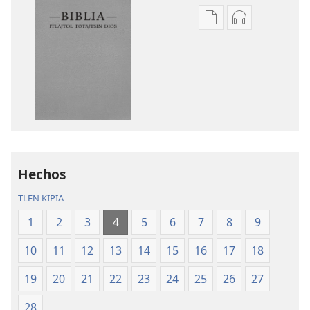
Xikinkixti
Xikkixti
amatlajkuilolmej
audio
ITlajtol
ITlajtol
toTajtsin
toTajtsin
Dios.
Dios.
Biblia
Biblia
del
del
Nuevo
Nuevo
Mundo
Mundo
Hechos
TLEN KIPIA
1
2
3
4
5
6
7
8
9
10
11
12
13
14
15
16
17
18
19
20
21
22
23
24
25
26
27
28