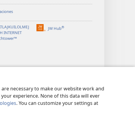
aciones
TLAJKUILOLMEJ
®
JW Hub
(xiktlapo
CH INTERNET
okse
chtower™
ventana)
es are necessary to make our website work and
your experience. None of this data will ever
nologies
. You can customize your settings at
IS KITAS
|
PRIVACY SETTINGS