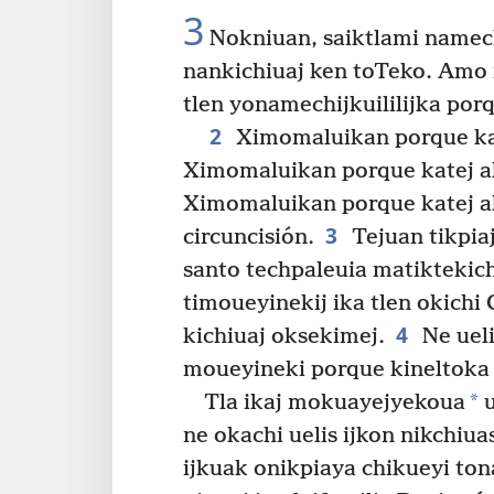
3
Nokniuan, saiktlami namech
nankichiuaj ken toTeko. Amo 
tlen yonamechijkuililijka po
2
Ximomaluikan porque kate
Ximomaluikan porque katej ak
Ximomaluikan porque katej ak
3
circuncisión.
Tejuan tikpiaj
santo techpaleuia matiktekich
timoueyinekij ika tlen okichi 
4
kichiuaj oksekimej.
Ne ueli
moueyineki porque kineltoka 
*
Tla ikaj mokuayejyekoua
u
ne okachi uelis ijkon nikchiua
ijkuak onikpiaya chikueyi tona