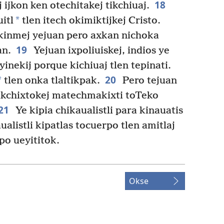
18
ijkon ken otechitakej tikchiuaj.
*
itl
tlen itech okimiktijkej Cristo.
kinmej yejuan pero axkan nichoka
19
an.
Yejuan ixpoliuiskej, indios ye
yinekij porque kichiuaj tlen tepinati.
20
*
tlen onka tlaltikpak.
Pero tejuan
tikchixtokej matechmakixti toTeko
21
Ye kipia chikaualistli para kinauatis
ualistli kipatlas tocuerpo tlen amitlaj
po ueyititok.
Okse