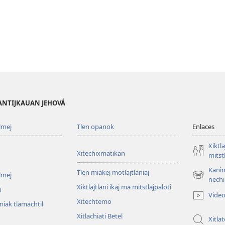
PANTIJKAUAN JEHOVÁ
lmej
Tlen opanok
Enlaces
Xiktla
Xitechixmatikan
mitst
Kanin
Tlen miakej motlajtlaniaj
lmej
(xiktlapo
nechi
Xiktlajtlani ikaj ma mitstlajpaloti
okse
n
Vide
ventana)
Xitechtemo
iak tlamachtil
Xitlachiati Betel
Xitla