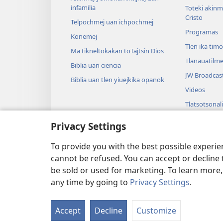
infamilia
Toteki akinme
Cristo
Telpochmej uan ichpochmej
Programas
Konemej
Tlen ika tim
Ma tikneltokakan toTajtsin Dios
Tlanauatilme
Biblia uan ciencia
JW Broadcas
Biblia uan tlen yiuejkika opanok
Videos
Tlatsotsonali
Audio drama
Privacy Settings
Biblia techilu
opanok
To provide you with the best possible experi
cannot be refused. You can accept or decline 
be sold or used for marketing. To learn more
any time by going to
Privacy Settings
.
Copyright
© 2026 Watch Tower Bi
Accept
Decline
Customize