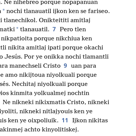
ín. Ne nihebreo porque nopapanuan
*
a
nochi tlanauatil ijkon ken se fariseo.
 tlanechikol. Onikteititi amitlaj
7
*
amatki
tlanauatil.
Pero tlen
nikpatioita porque nikchiua ken
li nikita amitlaj ipati porque okachi
to Jesús. Por ye onikka nochi tlamantli
9
para manechseli Cristo
uan para
e amo nikijtoua niyolkuali porque
sés. Nechitaj niyolkuali porque
Dios kinmita yolkualmej nochtin
Ne nikneki nikixmatis Cristo, nikneki
yoliti, nikneki nitlajyouis ken ye
11
uis ken ye oixpoliuik.
Ijkon nikitas
 akinmej achto kinyolitiskej.