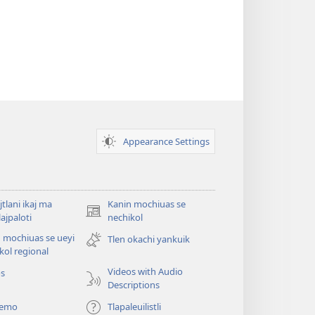
Appearance Settings
jtlani ikaj ma
Kanin mochiuas se
(xiktlapo
lajpaloti
nechikol
okse
 mochiuas se ueyi
Tlen okachi yankuik
ventana)
kol regional
Videos with Audio
os
Descriptions
temo
Tlapaleuilistli