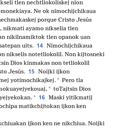
seli tlen nechtliokoliskej nion
 omonekiaya. Ne ok nimochijchikaua
n nechmakaskej porque Cristo Jesús
 nikmati ayamo nikselia tlen
an nikilnamiktok tlen opanok uan
14
satepan uits.
Nimochijchikaua
n nikselis notetliokolil. Non kijtosneki
tsin Dios kinmakas non tetliokolil
15
sto Jesús.
Noijki ijkon
*
mej yotimochikajkej.
Pero tla
*
mokuayejyekouaj,
toTajtsin Dios
16
*
yejyekokan.
Maski yitikmatij
nochipa matikchijtokan ijkon ken
chiuakan ijkon ken ne nikchiua. Noijki