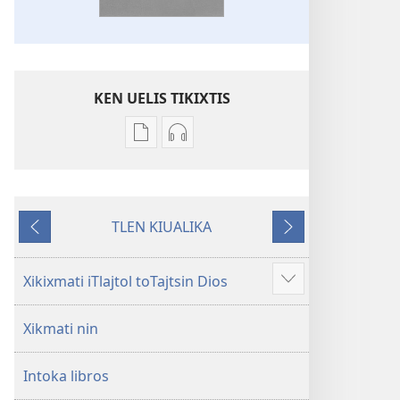
KEN UELIS TIKIXTIS
Xikinkixti
Xikkixti
amatlajkuilolmej
audio
ITlajtol
ITlajtol
toTajtsin
toTajtsin
TLEN KIUALIKA
Dios.
Dios.
Kanin
Okse
Biblia
Biblia
otikatka
del
del
Xikixmati iTlajtol toTajtsin Dios
Ma
Nuevo
Nuevo
mota
Mundo
Mundo
Xikmati nin
nochi
Intoka libros