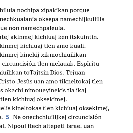
iluia nochipa xipakikan porque
nechkualania oksepa namechijkuililis
rque non namechpaleuia.
j akinmej kichiuaj ken itskuintin.
inmej kichiuaj tlen amo kuali.
inmej kinekij xikmochiuilikan
 circuncisión tlen melauak. Espíritu
iuilikan toTajtsin Dios. Tejuan
Cristo Jesús uan amo tikneltokaj tlen
s okachi nimoueyinekis tla ikaj
tlen kichiuaj oksekimej.
elis kineltokas tlen kichiuaj oksekimej,
5
s.
Ne onechchiuilijkej circuncisión
l. Nipoui itech altepetl Israel uan