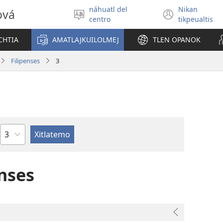
náhuatl del
Nikan
ová
Xikpejpena
(xiktlap
centro
tikpeualtis
se
okse
tlajtoli
ventan
CHTIA
AMATLAJKUILOLMEJ
TLEN OPANOK
Filipenses
3
Capítulo
enses