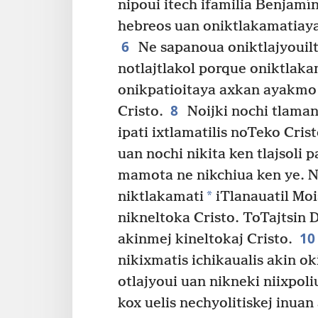
nipoui itech ifamilia Benjam
hebreos uan oniktlakamatiay
6
Ne sapanoua oniktlajyouilti
notlajtlakol porque oniktlak
onikpatioitaya axkan ayakmo 
8
Cristo.
Noijki nochi tlamant
ipati ixtlamatilis noTeko Cris
uan nochi nikita ken tlajsoli 
mamota ne nikchiua ken ye. N
*
niktlakamati
iTlanauatil Moi
nikneltoka Cristo. ToTajtsin 
10
akinmej kineltokaj Cristo.
nikixmatis ichikaualis akin oki
otlajyoui uan nikneki niixpoli
kox uelis nechyolitiskej inuan