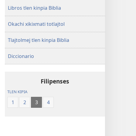
Libros tlen kinpia Biblia
Okachi xikixmati totlajtol
Tlajtolmej tlen kinpia Biblia
Diccionario
Filipenses
TLEN KIPIA
1
2
3
4