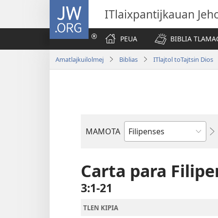
JW.ORG
ITlaixpantijkauan Jeh
PEUA
BIBLIA TLAMA
Amatlajkuilolmej
Biblias
ITlajtol toTajtsin Dios
MAMOTA
Amochtli
Carta para Filip
3:1-21
TLEN KIPIA