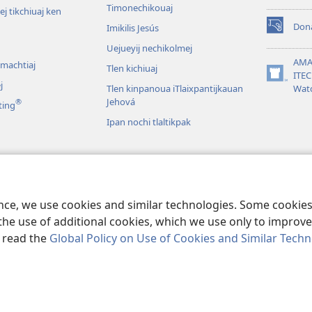
Timonechikouaj
j tikchiuaj ken
Don
Imikilis Jesús
(xiktlapo
okse
Uejueyij nechikolmej
ventana)
AMA
omachtiaj
Tlen kichiuaj
ITE
(xiktlapo
j
Tlen kinpanoua iTlaixpantijkauan
Wat
okse
Jehová
®
ting
ventana)
Ipan nochi tlaltikpak
s
ia tlen yiuejkika
ence, we use cookies and similar technologies. Some cooki
the use of additional cookies, which we use only to improve 
, read the
Global Policy on Use of Cookies and Similar Tech
ble and Tract Society of Pennsylvania.
TLA TIKTEKITILTIS
|
AMO IKAJ UEL