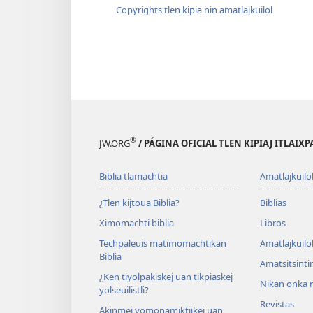
Copyrights tlen kipia nin amatlajkuilol
®
JW.ORG
/ PÁGINA OFICIAL TLEN KIPIAJ ITLAIX
Biblia tlamachtia
Amatlajkuilo
¿Tlen kijtoua Biblia?
Biblias
Ximomachti biblia
Libros
Techpaleuis matimomachtikan
Amatlajkuilo
Biblia
Amatsitsinti
¿Ken tiyolpakiskej uan tikpiaskej
Nikan onka m
yolseuilistli?
Revistas
Akinmej yomonamiktijkej uan