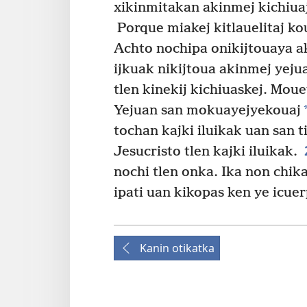
xikinmitakan akinmej kichiuaj 
Porque miakej kitlauelitaj kou
Achto nochipa onikijtouaya a
ijkuak nikijtoua akinmej yeju
tlen kinekij kichiuaskej. Moue
Yejuan san mokuayejyekouaj
tochan kajki iluikak uan san 
Jesucristo tlen kajki iluikak.
nochi tlen onka. Ika non chika
ipati uan kikopas ken ye icuer
Kanin otikatka