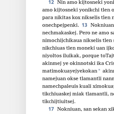
12
Nin amo kijtosneki yonik
amo kijtosneki yonikchi tlen
para nikitas kox nikselis tle
13
onechpejpenki.
Nokniuan,
nechmakaskej. Pero ne amo s
nimochijchikaua nikselis tlen 
nikchiuas tlen moneki uan ijko
niyoltos iluikak, porque toTaj
akinmej ye okinnotski ika Cri
*
matimokuayejyekokan
akin
namejuan okse tlamantli nan
namechpaleuis kuali ximokua
tikchiuaskej miak tlamantli, 
tikchijtiuitsej.
17
Nokniuan, san sekan xik