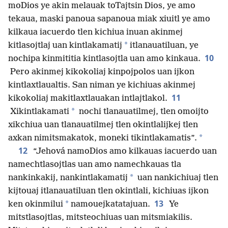
moDios ye akin melauak toTajtsin Dios, ye amo
tekaua, maski panoua sapanoua miak xiuitl ye amo
kilkaua iacuerdo tlen kichiua inuan akinmej
*
kitlasojtlaj uan kintlakamatij
itlanauatiluan, ye
10
nochipa kinmititia kintlasojtla uan amo kinkaua.
Pero akinmej kikokoliaj kinpojpolos uan ijkon
kintlaxtlaualtis. San niman ye kichiuas akinmej
11
kikokoliaj makitlaxtlauakan intlajtlakol.
*
Xikintlakamati
nochi tlanauatilmej, tlen omoijto
xikchiua uan tlanauatilmej tlen okintlalijkej tlen
*
axkan nimitsmakatok, moneki tikintlakamatis”.
12
“Jehová namoDios amo kilkauas iacuerdo uan
namechtlasojtlas uan amo namechkauas tla
*
nankinkakij, nankintlakamatij
uan nankichiuaj tlen
kijtouaj itlanauatiluan tlen okintlali, kichiuas ijkon
13
*
ken okinmilui
namouejkatatajuan.
Ye
mitstlasojtlas, mitsteochiuas uan mitsmiakilis.