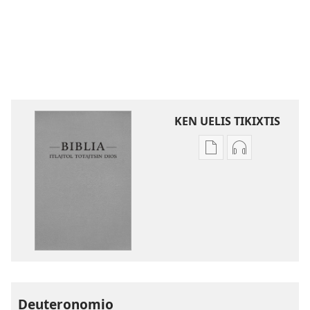
KEN UELIS TIKIXTIS
Xikinkixti
Xikkixti
amatlajkuilolmej
audio
ITlajtol
ITlajtol
toTajtsin
toTajtsin
Dios.
Dios.
Biblia
Biblia
del
del
Nuevo
Nuevo
Mundo
Mundo
Deuteronomio