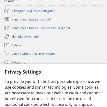
Enlaces
Xiktlajtlani ikaj ma mitstlajpaloti
Kanin mochiuas se nechikol
(xiktlapo
okse
Kanin mochiuas se ueyi nechikol regional
(xiktlapo
ventana)
okse
Tlen okachi yankuik
ventana)
Videos
Videos with Audio Descriptions
Xitlatemo
Privacy Settings
Tlapaleuilistli
To provide you with the best possible experience, we
Donaciones
(xiktlapo
use cookies and similar technologies. Some cookies
okse
are necessary to make our website work and cannot
ventana)
AMATLAJKUILOLMEJ ITECH INTERNET Watchtower™
be refused. You can accept or decline the use of
(xiktlapo
okse
additional cookies, which we use only to improve
®
JW Hub