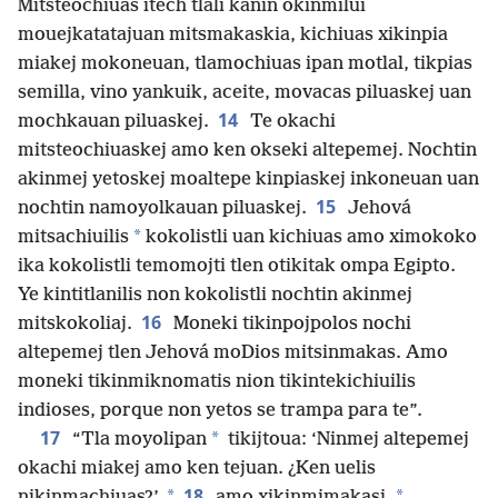
Mitsteochiuas itech tlali kanin okinmilui
mouejkatatajuan mitsmakaskia, kichiuas xikinpia
miakej mokoneuan, tlamochiuas ipan motlal, tikpias
semilla, vino yankuik, aceite, movacas piluaskej uan
14
mochkauan piluaskej.
Te okachi
mitsteochiuaskej amo ken okseki altepemej. Nochtin
akinmej yetoskej moaltepe kinpiaskej inkoneuan uan
15
nochtin namoyolkauan piluaskej.
Jehová
*
mitsachiuilis
kokolistli uan kichiuas amo ximokoko
ika kokolistli temomojti tlen otikitak ompa Egipto.
Ye kintitlanilis non kokolistli nochtin akinmej
16
mitskokoliaj.
Moneki tikinpojpolos nochi
altepemej tlen Jehová moDios mitsinmakas. Amo
moneki tikinmiknomatis nion tikintekichiuilis
indioses, porque non yetos se trampa para te”.
17
*
“Tla moyolipan
tikijtoua: ‘Ninmej altepemej
okachi miakej amo ken tejuan. ¿Ken uelis
18
*
*
nikinmachiuas?’,
amo xikinmimakasi,