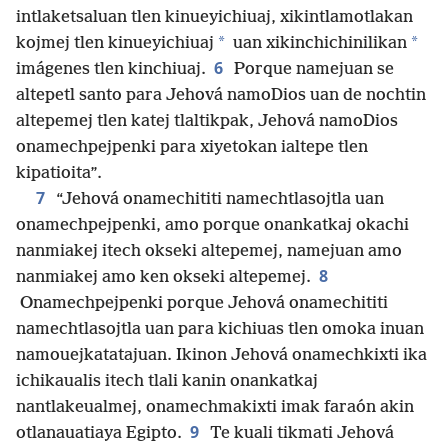
intlaketsaluan tlen kinueyichiuaj, xikintlamotlakan
*
*
kojmej tlen kinueyichiuaj
uan xikinchichinilikan
6
imágenes tlen kinchiuaj.
Porque namejuan se
altepetl santo para Jehová namoDios uan de nochtin
altepemej tlen katej tlaltikpak, Jehová namoDios
onamechpejpenki para xiyetokan ialtepe tlen
kipatioita”.
7
“Jehová onamechititi namechtlasojtla uan
onamechpejpenki, amo porque onankatkaj okachi
nanmiakej itech okseki altepemej, namejuan amo
8
nanmiakej amo ken okseki altepemej.
Onamechpejpenki porque Jehová onamechititi
namechtlasojtla uan para kichiuas tlen omoka inuan
namouejkatatajuan. Ikinon Jehová onamechkixti ika
ichikaualis itech tlali kanin onankatkaj
nantlakeualmej, onamechmakixti imak faraón akin
9
otlanauatiaya Egipto.
Te kuali tikmati Jehová