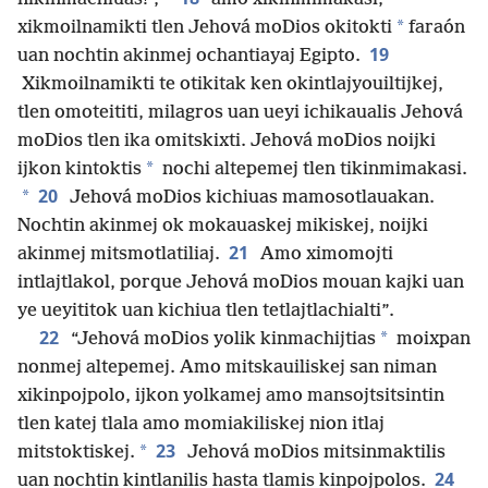
*
xikmoilnamikti tlen Jehová moDios okitokti
faraón
19
uan nochtin akinmej ochantiayaj Egipto.
Xikmoilnamikti te otikitak ken okintlajyouiltijkej,
tlen omoteititi, milagros uan ueyi ichikaualis Jehová
moDios tlen ika omitskixti. Jehová moDios noijki
*
ijkon kintoktis
nochi altepemej tlen tikinmimakasi.
20
*
Jehová moDios kichiuas mamosotlauakan.
Nochtin akinmej ok mokauaskej mikiskej, noijki
21
akinmej mitsmotlatiliaj.
Amo ximomojti
intlajtlakol, porque Jehová moDios mouan kajki uan
ye ueyititok uan kichiua tlen tetlajtlachialti”.
22
*
“Jehová moDios yolik kinmachijtias
moixpan
nonmej altepemej. Amo mitskauiliskej san niman
xikinpojpolo, ijkon yolkamej amo mansojtsitsintin
tlen katej tlala amo momiakiliskej nion itlaj
23
*
mitstoktiskej.
Jehová moDios mitsinmaktilis
24
uan nochtin kintlanilis hasta tlamis kinpojpolos.