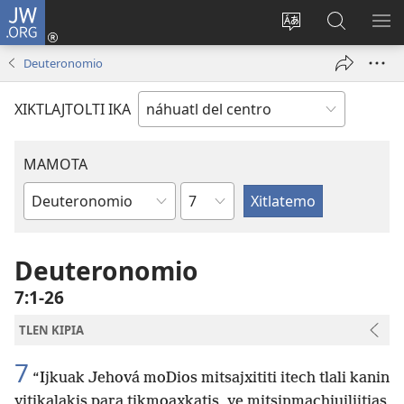
JW.ORG
Nikan
tikpeualtis
Xikpatla
Xitlatemo
MO
(xiktlapo
tlajtoli sitio
JW.ORG
TL
Deuteronomio
okse
TI
ventana)
TI
XIKTLAJTOLTI IKA
MAMOTA
Capítulo
Amochtli
Deuteronomio
7:1-26
TLEN KIPIA
7
“Ijkuak Jehová moDios mitsajxititi itech tlali kanin
yitikalakis para tikmoaxkatis, ye mitsinmachiuilijtias