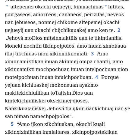
*
*
altepemej okachi uejueyij, kinmachiuas
hititas,
guirgaseos, amorreos, cananeos, perizitas, heveos
uan jebuseos, nonmej chikome altepemej okachi
2
uejueyij uan okachi chijchikauakej amo ken te.
Jehová moDios mitsinmaktilis uan te tikintlanilis.
Moneki nochtin tikinpojpolos, amo inuan ximokaua
3
itlaj tikchiuas nion xikinmiknomati.
Amo
ximonamiktikan inuan akinmej ompa chantij, amo
xikinnamikti mochpochuan inuan intelpochuan nion
4
motelpochuan inuan inmichpochuan.
Porque
yejuan kichiuaskej mokoneuan ayakmo
makitekichiuilikan toTajtsin Dios uan
kintekichiuiliskej oksekimej dioses.
Nankikualaniskej Jehová tla ijkon nankichiuaj uan ye
san niman namechpojpolos”.
5
“Amo ijkon xikchiuakan, okachi kuali
xikinxixinilikan inmialtares, xikinpojpostekikan