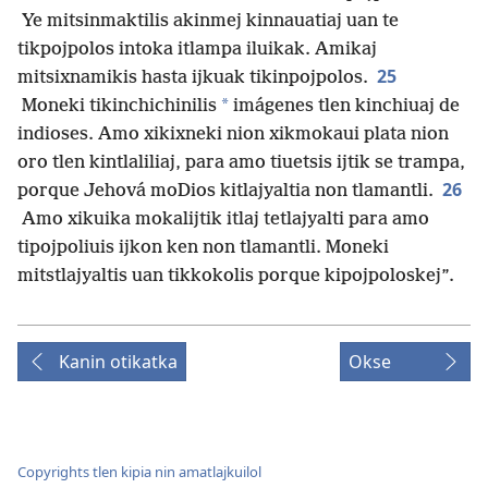
Ye mitsinmaktilis akinmej kinnauatiaj uan te
tikpojpolos intoka itlampa iluikak. Amikaj
25
mitsixnamikis hasta ijkuak tikinpojpolos.
*
Moneki tikinchichinilis
imágenes tlen kinchiuaj de
indioses. Amo xikixneki nion xikmokaui plata nion
oro tlen kintlaliliaj, para amo tiuetsis ijtik se trampa,
26
porque Jehová moDios kitlajyaltia non tlamantli.
Amo xikuika mokalijtik itlaj tetlajyalti para amo
tipojpoliuis ijkon ken non tlamantli. Moneki
mitstlajyaltis uan tikkokolis porque kipojpoloskej”.
Kanin otikatka
Okse
Copyrights tlen kipia nin amatlajkuilol