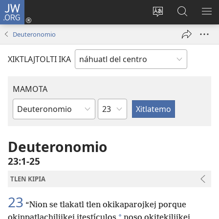
JW.ORG
Nikan
tikpeualtis
Xikpatla
Xitlatemo
MO
(xiktlapo
tlajtoli sitio
JW.ORG
TL
Deuteronomio
okse
TI
ventana)
TI
XIKTLAJTOLTI IKA
MAMOTA
Capítulo
Amochtli
Deuteronomio
23:1-25
TLEN KIPIA
23
“Nion se tlakatl tlen okikaparojkej porque
*
okinpatlachilijkej itestículos
noso okitekilijkej