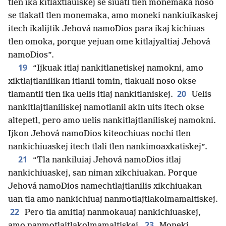
tlen ika kitlaxtlauiskej se siuatl tlen monemaka noso
se tlakatl tlen monemaka, amo moneki nankiuikaskej
itech ikalijtik Jehová namoDios para ikaj kichiuas
tlen omoka, porque yejuan ome kitlajyaltiaj Jehová
namoDios”.
19
“Ijkuak itlaj nankitlanetiskej namokni, amo
xiktlajtlanilikan itlanil tomin, tlakuali noso okse
20
tlamantli tlen ika uelis itlaj nankitlaniskej.
Uelis
nankitlajtlaniliskej namotlanil akin uits itech okse
altepetl, pero amo uelis nankitlajtlaniliskej namokni.
Ijkon Jehová namoDios kiteochiuas nochi tlen
nankichiuaskej itech tlali tlen nankimoaxkatiskej”.
21
“Tla nankiluiaj Jehová namoDios itlaj
nankichiuaskej, san niman xikchiuakan. Porque
Jehová namoDios namechtlajtlanilis xikchiuakan
uan tla amo nankichiuaj nanmotlajtlakolmamaltiskej.
22
Pero tla amitlaj nanmokauaj nankichiuaskej,
23
amo nanmotlajtlakolmamaltiskej.
Moneki