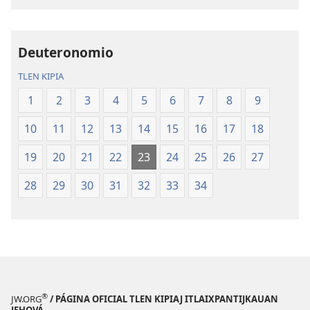
del
del
Nuevo
Nuevo
Mundo
Mundo
Deuteronomio
TLEN KIPIA
1
2
3
4
5
6
7
8
9
10
11
12
13
14
15
16
17
18
19
20
21
22
23
24
25
26
27
28
29
30
31
32
33
34
®
JW.ORG
/ PÁGINA OFICIAL TLEN KIPIAJ ITLAIXPANTIJKAUAN