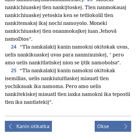
nankichiuaskej tlen nankijtoskej. Tlen nanmokauaj
nankichiuaskej yetoskia ken se tetliokolil tlen
nankitemakaj ikaj nochi namoyolo. Moneki
nankichiuaskej tlen onanmokajkej iuan Jehová
namoDios”.
24
“Tla nankalakij kanin namokni okitokak uvas,
*
uelis nankikuaskej uvas para nanmixuiskej,
pero
amo uelis nankitlatiskej nion se ijtik namobolsa”.
25
“Tla nankalakij kanin namokni okitokak
isemillas, uelis nankiuiuitlaskej miauatl tlen
yochikauak ika namoma. Pero amo uelis
nankitekiskej miauatl tlen iaxka namokni ika tepostli
tlen ika nantlatekij”.
Kanin otikatka
Okse