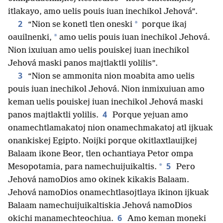
itlakayo, amo uelis pouis iuan inechikol Jehová”.
2
*
“Nion se konetl tlen oneski
porque ikaj
*
oauilnenki,
amo uelis pouis iuan inechikol Jehová.
Nion ixuiuan amo uelis pouiskej iuan inechikol
Jehová maski panos majtlaktli yolilis”.
3
“Nion se ammonita nion moabita amo uelis
pouis iuan inechikol Jehová. Nion inmixuiuan amo
keman uelis pouiskej iuan inechikol Jehová maski
4
panos majtlaktli yolilis.
Porque yejuan amo
onamechtlamakatoj nion onamechmakatoj atl ijkuak
onankiskej Egipto. Noijki porque okitlaxtlauijkej
Balaam ikone Beor, tlen ochantiaya Petor ompa
5
*
Mesopotamia, para namechuijuikaltis.
Pero
Jehová namoDios amo okinek kikakis Balaam.
Jehová namoDios onamechtlasojtlaya ikinon ijkuak
Balaam namechuijuikaltiskia Jehová namoDios
6
okichi manamechteochiua.
Amo keman moneki