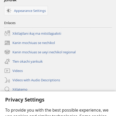
JEHOVÁ
Appearance Settings
Enlaces
Xiktlajtlani ikaj ma mitstlajpaloti
Kanin mochiuas se nechikol
(xiktlapo
okse
Kanin mochiuas se ueyi nechikol regional
(xiktlapo
ventana)
okse
Tlen okachi yankuik
ventana)
Videos
Videos with Audio Descriptions
Xitlatemo
Privacy Settings
Tlapaleuilistli
To provide you with the best possible experience, we
Donaciones
(xiktlapo