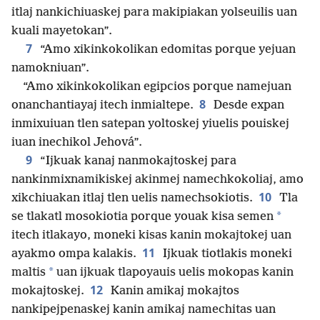
itlaj nankichiuaskej para makipiakan yolseuilis uan
kuali mayetokan”.
7
“Amo xikinkokolikan edomitas porque yejuan
namokniuan”.
“Amo xikinkokolikan egipcios porque namejuan
8
onanchantiayaj itech inmialtepe.
Desde expan
inmixuiuan tlen satepan yoltoskej yiuelis pouiskej
iuan inechikol Jehová”.
9
“Ijkuak kanaj nanmokajtoskej para
nankinmixnamikiskej akinmej namechkokoliaj, amo
10
xikchiuakan itlaj tlen uelis namechsokiotis.
Tla
*
se tlakatl mosokiotia porque youak kisa semen
itech itlakayo, moneki kisas kanin mokajtokej uan
11
ayakmo ompa kalakis.
Ijkuak tiotlakis moneki
*
maltis
uan ijkuak tlapoyauis uelis mokopas kanin
12
mokajtoskej.
Kanin amikaj mokajtos
nankipejpenaskej kanin amikaj namechitas uan