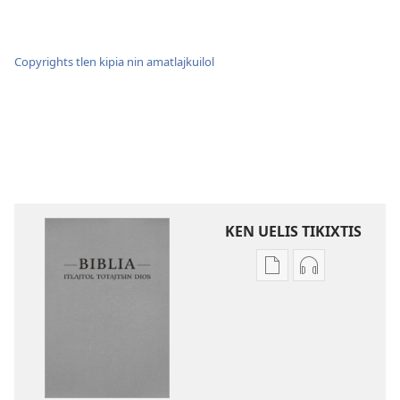
Copyrights tlen kipia nin amatlajkuilol
KEN UELIS TIKIXTIS
Xikinkixti
Xikkixti
amatlajkuilolmej
audio
ITlajtol
ITlajtol
toTajtsin
toTajtsin
Dios.
Dios.
Biblia
Biblia