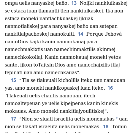
13
ompa uelis nanyaskej baño.
Noijki nankiuikaskej
se estaca iuan tlamantli tlen nankiuikaskej. Ika non
estaca moneki nantlachkuaskej ijkuak
nanmotlaliskej para nanyaskej baño uan satepan
14
nankitlalpachoskej namokuitl.
Porque Jehová
namoDios kajki kanin nanmokauaj para
namechmakixtis uan namechinmaktilis akinmej
namechkokoliaj. Kanin nanmokauaj moneki yetos
santo, ijkon toTajtsin Dios amo namechajxilis itlaj
tepinati uan amo namechkauas”.
15
“Tla se tlakeuali kicholilis iteko uan namouan
16
yas, amo moneki nankikopaskej iuan iteko.
Tlakeuali uelis chantis namouan, itech
namoaltepeuan ye uelis kipejpenas kanin kinekis
mokauas. Amo moneki nankitlajyouiltiskej”.
17
*
“Nion se siuatl israelita uelis monemakas
uan
18
nion se tlakatl israelita uelis monemakas.
Tomin