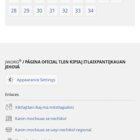
28
29
30
31
32
33
34
®
JW.ORG
/ PÁGINA OFICIAL TLEN KIPIAJ ITLAIXPANTIJKAUAN
JEHOVÁ
Appearance Settings
Enlaces
Xiktlajtlani ikaj ma mitstlajpaloti
Kanin mochiuas se nechikol
(xiktlapo
okse
Kanin mochiuas se ueyi nechikol regional
(xiktlapo
ventana)
okse