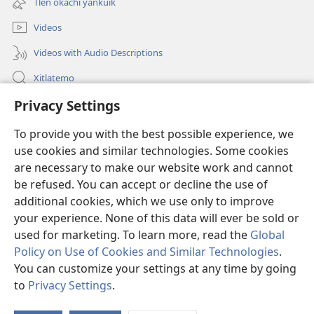
Tlen okachi yankuik
ventana)
Videos
Videos with Audio Descriptions
Xitlatemo
Privacy Settings
Tlapaleuilistli
To provide you with the best possible experience, we
Donaciones
(xiktlapo
use cookies and similar technologies. Some cookies
okse
are necessary to make our website work and cannot
ventana)
AMATLAJKUILOLMEJ ITECH INTERNET Watchtower™
be refused. You can accept or decline the use of
(xiktlapo
okse
additional cookies, which we use only to improve
®
JW Hub
ventana)
(xiktlapo
your experience. None of this data will ever be sold or
okse
used for marketing. To learn more, read the
Global
ventana)
Policy on Use of Cookies and Similar Technologies
.
You can customize your settings at any time by going
Copyright
© 2026 Watch Tower Bible and Tract Society of Pennsylvania.
to
Privacy Settings
.
S
TLA TIKTEKITILTIS
|
AMO IKAJ UELIS KITAS
|
PRIVACY SETTINGS
Ta