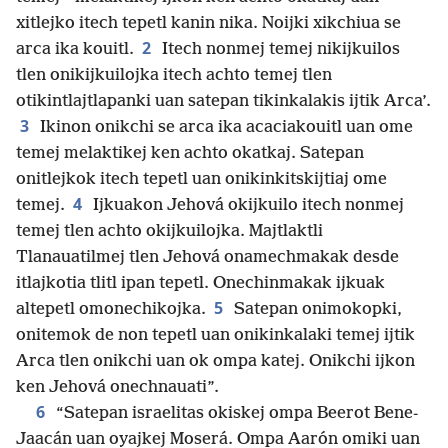
xitlejko itech tepetl kanin nika. Noijki xikchiua se
2
arca ika kouitl.
Itech nonmej temej nikijkuilos
tlen onikijkuilojka itech achto temej tlen
otikintlajtlapanki uan satepan tikinkalakis ijtik Arca’.
3
Ikinon onikchi se arca ika acaciakouitl uan ome
temej melaktikej ken achto okatkaj. Satepan
onitlejkok itech tepetl uan onikinkitskijtiaj ome
4
temej.
Ijkuakon Jehová okijkuilo itech nonmej
temej tlen achto okijkuilojka. Majtlaktli
Tlanauatilmej tlen Jehová onamechmakak desde
itlajkotia tlitl ipan tepetl. Onechinmakak ijkuak
5
altepetl omonechikojka.
Satepan onimokopki,
onitemok de non tepetl uan onikinkalaki temej ijtik
Arca tlen onikchi uan ok ompa katej. Onikchi ijkon
ken Jehová onechnauati”.
6
“Satepan israelitas okiskej ompa Beerot Bene-
Jaacán uan oyajkej Moserá. Ompa Aarón omiki uan