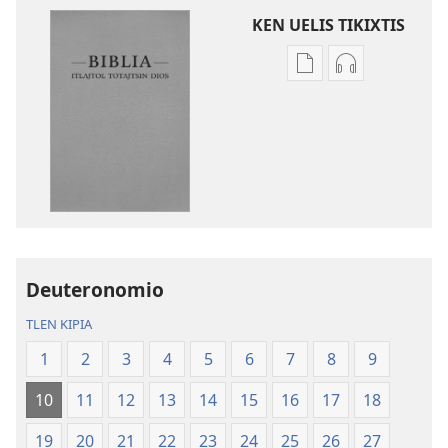
KEN UELIS TIKIXTIS
Xikinkixti
Xikkixti
amatlajkuilolmej
audio
ITlajtol
ITlajtol
toTajtsin
toTajtsin
Dios.
Dios.
Biblia
Biblia
del
del
Nuevo
Nuevo
Mundo
Mundo
Deuteronomio
TLEN KIPIA
1
2
3
4
5
6
7
8
9
10
11
12
13
14
15
16
17
18
19
20
21
22
23
24
25
26
27