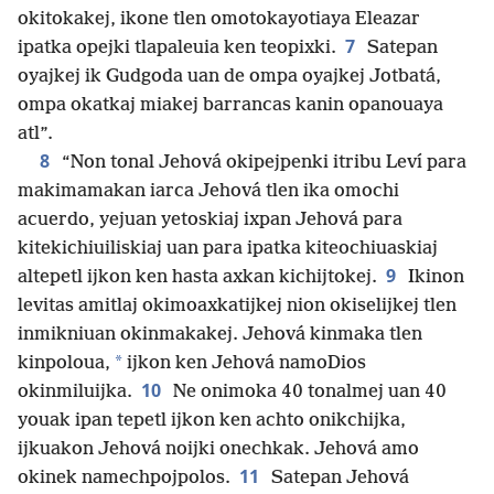
okitokakej, ikone tlen omotokayotiaya Eleazar
7
ipatka opejki tlapaleuia ken teopixki.
Satepan
oyajkej ik Gudgoda uan de ompa oyajkej Jotbatá,
ompa okatkaj miakej barrancas kanin opanouaya
atl”.
8
“Non tonal Jehová okipejpenki itribu Leví para
makimamakan iarca Jehová tlen ika omochi
acuerdo, yejuan yetoskiaj ixpan Jehová para
kitekichiuiliskiaj uan para ipatka kiteochiuaskiaj
9
altepetl ijkon ken hasta axkan kichijtokej.
Ikinon
levitas amitlaj okimoaxkatijkej nion okiselijkej tlen
inmikniuan okinmakakej. Jehová kinmaka tlen
*
kinpoloua,
ijkon ken Jehová namoDios
10
okinmiluijka.
Ne onimoka 40 tonalmej uan 40
youak ipan tepetl ijkon ken achto onikchijka,
ijkuakon Jehová noijki onechkak. Jehová amo
11
okinek namechpojpolos.
Satepan Jehová