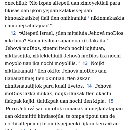
onechilui: ‘Xio ixpan altepetl uan ximoyektlali para
tikisas uan ijkon yejuan kalakiskej uan
*
kimoaxkatiskej tlali tlen onikinmilui
nikinmakaskia
namouejkatatajuan’”.
12
“Altepetl Israel, ¿tlen mitsiluia Jehová moDios
*
xikchiua? San mitsiluia sapanoua xiktlakaita
Jehová moDios, xinemi itech nochi iojuiuan,
xiktlasojtla, xiktekichiuili Jehová moDios ika nochi
13
*
moyolo uan ika nochi moyolilis.
Noijki
*
xiktlakamati
tlen okijto Jehová moDios uan
tlanauatilmej tlen okintlali, tlen axkan
14
nimitsnauatijtok para kuali tiyetos.
Jehová
moDios iaxka iluikak, noijki iluikak tlen okachi
15
tlakpak kajki, tlaltikpak uan nochi tlen kipia.
Pero Jehová san omotoki innauak mouejkatatajuan
uan okinmititi kintlasojtla, te ompa tipoui uan de
nochi altepemej te omitspejpenki, ijkon ken axkan