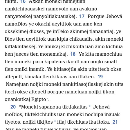
16
tikita.
Axkan moneki namejuan
nankichipauaskej namoyolo uan ayakmo
17
nanyetoskej nanyoltlakuauakej.
Porque Jehová
namoDios ye okachi ueyititok uan amo ken
oksekimej dioses, ye inTeko akinmej tlanauatiaj, ye
Dios tlen ueyititok uan kipia chikaualis, akin moneki
kitlakaitaskej. Ye amikaj kichikoita uan amo kichiua
18
ken jueces tlen monemakaj.
Ye kita mamochiua
tlen moneki para kipaleuis iknotl uan noijki siuatl
tlen omiki inamik. Ye kitlasojtla akin uits itech okse
19
altepetl, kimaka tlen kikuas uan itlaken.
Namejuan noijki moneki nankitlasojtlaskej akin uits
itech okse altepetl porque namejuan noijki ijkon
onankatkaj Egipto”.
20
*
“Moneki sapanoua tiktlakaitas
Jehová
moDios, tiktekichiuilis uan moneki nochipa inauak
21
*
tiyetos, noijki tikijtos
itlaj tikchiuas ika itoka.
San ye moneki tikueyichiuas, ye moDios uan