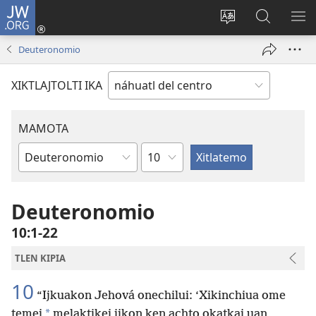
JW.ORG
Nikan
tikpeualtis
Xikpatla
Xitlatemo
MO
(xiktlapo
tlajtoli sitio
JW.ORG
TL
Deuteronomio
okse
TI
ventana)
TI
XIKTLAJTOLTI IKA
MAMOTA
Capítulo
Amochtli
Deuteronomio
10:1-22
TLEN KIPIA
10
“Ijkuakon Jehová onechilui: ‘Xikinchiua ome
*
temej
melaktikej ijkon ken achto okatkaj uan