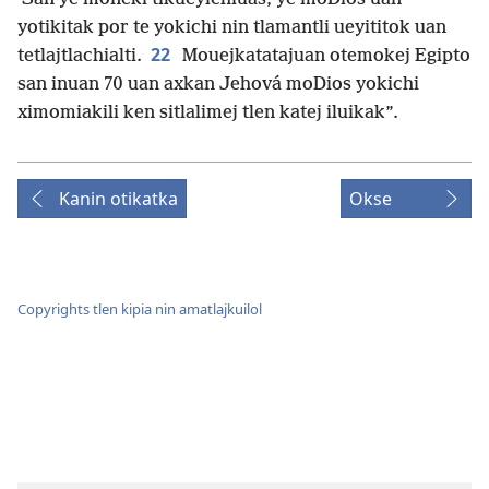
yotikitak por te yokichi nin tlamantli ueyititok uan
22
tetlajtlachialti.
Mouejkatatajuan otemokej Egipto
san inuan 70 uan axkan Jehová moDios yokichi
ximomiakili ken sitlalimej tlen katej iluikak”.
Kanin otikatka
Okse
Copyrights tlen kipia nin amatlajkuilol