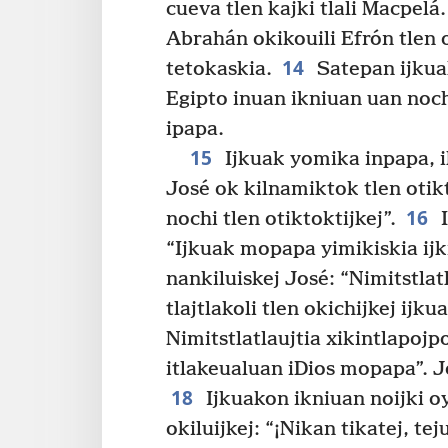
cueva tlen kajki tlali Macpel
Abrahán okikouili Efrón tlen o
14
tetokaskia.
Satepan ijkua
Egipto inuan ikniuan uan noch
ipapa.
15
Ijkuak yomika inpapa, i
José ok kilnamiktok tlen otik
16
nochi tlen otiktoktijkej”.
I
“Ijkuak mopapa yimikiskia ijk
nankiluiskej José: “Nimitstla
tlajtlakoli tlen okichijkej ijku
Nimitstlatlaujtia xikintlapojp
itlakeualuan iDios mopapa”. Jo
18
Ijkuakon ikniuan noijki o
okiluijkej: “¡Nikan tikatej, te