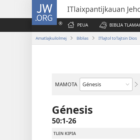
JW.ORG
ITlaixpantijkauan Jeh
PEUA
BIBLIA TLAMA
Amatlajkuilolmej
Biblias
ITlajtol toTajtsin Dios
MAMOTA
Amochtli
Génesis
50:1-26
TLEN KIPIA