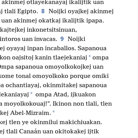
 akinmej otlayekanayaj ikalijtik uan
8
 tlali Egipto.
Noijki oyajkej akinmej
n uan akinmej okatkaj ikalijtik ipapa.
kajtejkej inkonetsitsinuan,
9
intoros uan invacas.
Noijki
ej oyayaj inpan incaballos. Sapanoua
*
kon oajsitoj kanin tlaejekaniaj
ompa
n. Ompa sapanoua omoyolkokojkej uan
ikome tonal omoyolkoko porque omiki
 ochantiayaj, okinmitakej sapanoua
*
jekaniayaj
ompa Atad, ijkuakon
a moyolkokouaj!”. Ikinon non tlali, tlen
*
jkej Abel-Mizraim.
ej tlen ye okinmilui makichiuakan.
 tlali Canaán uan okitokakej ijtik