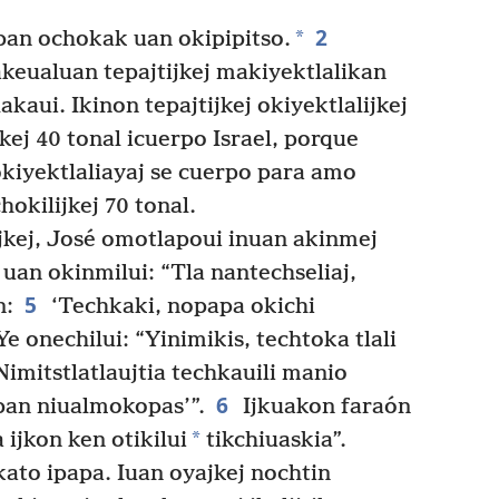
2
*
pan ochokak uan okipipitso.
akeualuan tepajtijkej makiyektlalikan
kaui. Ikinon tepajtijkej okiyektlalijkej
kej 40 tonal icuerpo Israel, porque
kiyektlaliayaj se cuerpo para amo
hokilijkej 70 tonal.
ijkej, José omotlapoui inuan akinmej
n uan okinmilui: “Tla nantechseliaj,
5
n:
‘Techkaki, nopapa okichi
Ye onechilui: “Yinimikis, techtoka tlali
imitstlatlaujtia techkauili manio
6
pan niualmokopas’”.
Ijkuakon faraón
*
ijkon ken otikilui
tikchiuaskia”.
kato ipapa. Iuan oyajkej nochtin