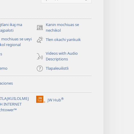
jtlani ikaj ma
Kanin mochiuas se
(xiktlapo
lajpaloti
nechikol
okse
 mochiuas se ueyi
Tlen okachi yankuik
ventana)
kol regional
Videos with Audio
os
Descriptions
temo
Tlapaleuilistli
aciones
TLAJKUILOLMEJ
®
JW Hub
(xiktlapo
CH INTERNET
okse
chtower™
ventana)