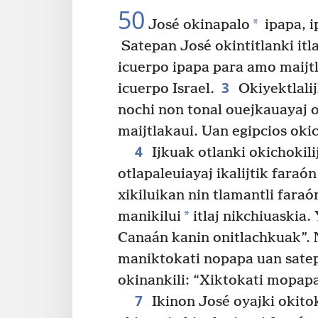
50
*
José okinapalo
ipapa, i
Satepan José okintitlanki itl
icuerpo ipapa para amo maijtla
3
icuerpo Israel.
Okiyektlalij
nochi non tonal ouejkauayaj o
maijtlakaui. Uan egipcios okic
4
Ijkuak otlanki okichokil
otlapaleuiayaj ikalijtik faraó
xikiluikan nin tlamantli faraó
*
manikilui
itlaj nikchiuaskia. 
Canaán kanin onitlachkuak”. N
maniktokati nopapa uan sate
okinankili: “Xiktokati mopapa 
7
Ikinon José oyajki okito