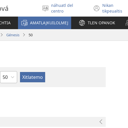
náhuatl del
Nikan
ová
Xikpejpena
(xiktlap
centro
tikpeualtis
se
okse
tlajtoli
ventan
CHTIA
AMATLAJKUILOLMEJ
TLEN OPANOK
Génesis
50
Capítulo