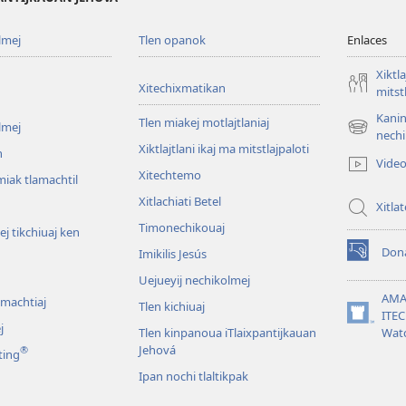
lmej
Tlen opanok
Enlaces
Xiktla
Xitechixmatikan
mitst
Kanin
Tlen miakej motlajtlaniaj
lmej
(xiktlapo
nechi
Xiktlajtlani ikaj ma mitstlajpaloti
okse
n
Vide
ventana)
Xitechtemo
iak tlamachtil
Xitlachiati Betel
Xitla
Timonechikouaj
j tikchiuaj ken
Don
Imikilis Jesús
(xiktlapo
okse
Uejueyij nechikolmej
ventana)
AMA
omachtiaj
Tlen kichiuaj
ITE
(xiktlapo
j
Tlen kinpanoua iTlaixpantijkauan
Wat
okse
Jehová
®
ting
ventana)
Ipan nochi tlaltikpak