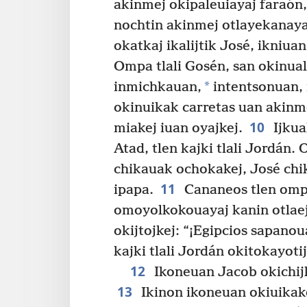
akinmej okipaleuiayaj faraón,
nochtin akinmej otlayekanayaj
okatkaj ikalijtik José, ikniua
Ompa tlali Gosén, san okinual
*
inmichkauan,
intentsonuan, 
okinuikak carretas uan akinm
10
miakej iuan oyajkej.
Ijkua
Atad, tlen kajki tlali Jordá
chikauak ochokakej, José ch
11
ipapa.
Cananeos tlen ompa
omoyolkokouayaj kanin otlae
okijtojkej: “¡Egipcios sapanou
kajki tlali Jordán okitokayoti
12
Ikoneuan Jacob okichijk
13
Ikinon ikoneuan okiuikakej