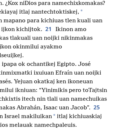
n. ¿Kox niDios para namechixkomakas?
*
ayaj itlaj nantechtoktiskej,
on mapano para kichiuas tlen kuali uan
21
ijkon kichijtok.
Ikinon amo
s tlakuali uan noijki nikinmakas
ijkon okinmilui ayakmo
seuijkej.
 ipapa ok ochantikej Egipto. José
inmixmatki ixuiuan Efraín uan noijki
asés. Yejuan okatkaj ken ikoneuan
ilui ikniuan: “Yinimikis pero toTajtsin
kixtis itech nin tlali uan namechuikas
25
akas Abrahán, Isaac uan Jacob”.
*
n Israel makiluikan
itlaj kichiuaskiaj
 Dios melauak namechpaleuis.