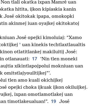
á. Non tlali okatka ixpan Mamré uan
katka hitita, ijkon kipiaskia kanin
k José okitokak ipapa, omokopki
tin akinmej iuan oyajkej okitokatoj
kniuan José opejki kimoluiaj: “Xamo
*
toktijkej
uan kinekis techtlaxtlaualtis
kinon otlatitlankej makiluitij José:
17
in otlanauati:
‘Nin tlen moneki
tlaujtia xikintlapojpolui mokniuan uan
ak omitstlajyouiltijkej”’.
olui tlen amo kuali okichijkej
sé opejki choka ijkuak ijkon okiluijkej.
yajkej, ixpan omotlamotlakej uan
19
juan timotlakeualuan!”.
José