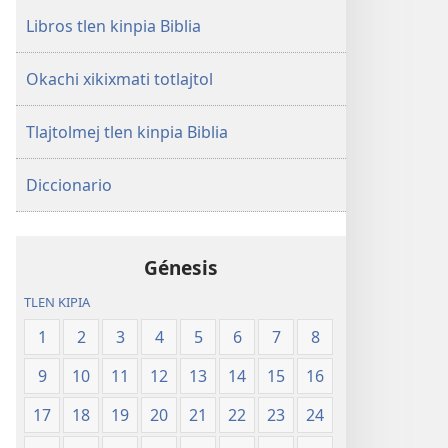
Libros tlen kinpia Biblia
Okachi xikixmati totlajtol
Tlajtolmej tlen kinpia Biblia
Diccionario
Génesis
TLEN KIPIA
1
2
3
4
5
6
7
8
9
10
11
12
13
14
15
16
17
18
19
20
21
22
23
24