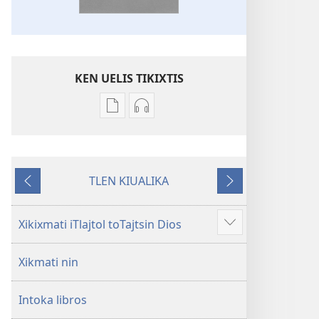
KEN UELIS TIKIXTIS
Xikinkixti
Xikkixti
amatlajkuilolmej
audio
ITlajtol
ITlajtol
toTajtsin
toTajtsin
TLEN KIUALIKA
Dios.
Dios.
Kanin
Okse
Biblia
Biblia
otikatka
del
del
Xikixmati iTlajtol toTajtsin Dios
Ma
Nuevo
Nuevo
mota
Mundo
Mundo
Xikmati nin
nochi
Intoka libros