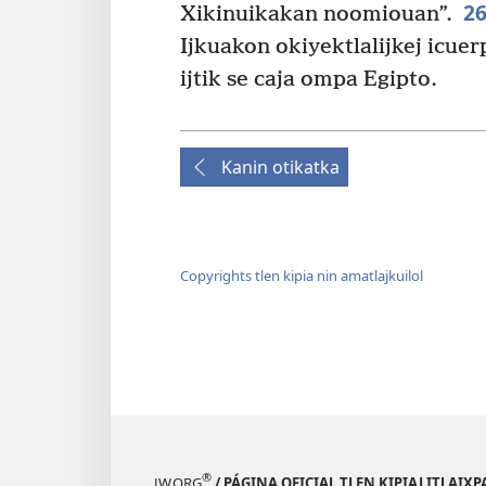
2
Xikinuikakan noomiouan”.
Ijkuakon okiyektlalijkej icuer
ijtik se caja ompa Egipto.
Kanin otikatka
Copyrights tlen kipia nin amatlajkuilol
®
JW.ORG
/ PÁGINA OFICIAL TLEN KIPIAJ ITLAIX