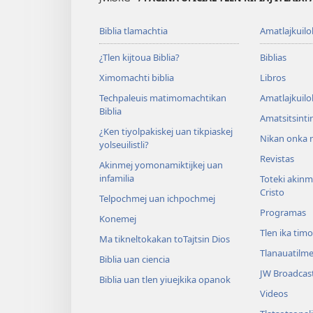
Biblia tlamachtia
Amatlajkuilo
¿Tlen kijtoua Biblia?
Biblias
Ximomachti biblia
Libros
Techpaleuis matimomachtikan
Amatlajkuilo
Biblia
Amatsitsinti
¿Ken tiyolpakiskej uan tikpiaskej
Nikan onka m
yolseuilistli?
Revistas
Akinmej yomonamiktijkej uan
infamilia
Toteki akinme
Cristo
Telpochmej uan ichpochmej
Programas
Konemej
Tlen ika tim
Ma tikneltokakan toTajtsin Dios
Tlanauatilme
Biblia uan ciencia
JW Broadcas
Biblia uan tlen yiuejkika opanok
Videos