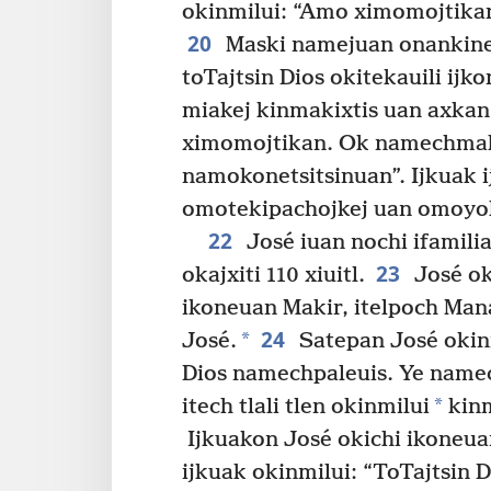
okinmilui: “Amo ximomojtika
20
Maski namejuan onankineki
toTajtsin Dios okitekauili ijk
miakej kinmakixtis uan axkan 
ximomojtikan. Ok namechmaka
namokonetsitsinuan”. Ijkuak 
omotekipachojkej uan omoyol
22
José iuan nochi ifamilia
23
okajxiti 110 xiuitl.
José ok
ikoneuan Makir, itelpoch Man
24
*
José.
Satepan José okinm
Dios namechpaleuis. Ye namech
*
itech tlali tlen okinmilui
kinm
Ijkuakon José okichi ikoneua
ijkuak okinmilui: “ToTajtsin