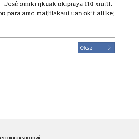
6
José omiki ijkuak okipiaya 110 xiuitl.
po para amo maijtlakaui uan okitlalijkej
Okse
PANTIJKAUAN JEHOVÁ