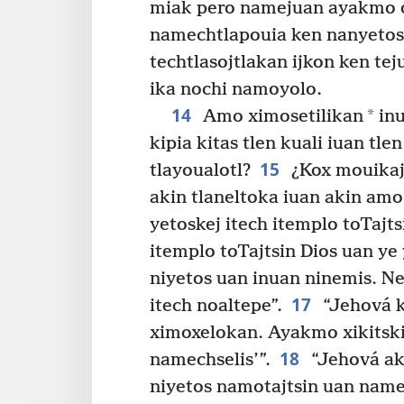
miak pero namejuan ayakmo ok
namechtlapouia ken nanyetos
techtlasojtlakan ijkon ken tej
ika nochi namoyolo.
14
*
Amo ximosetilikan
inu
kipia kitas tlen kuali iuan tlen
15
tlayoualotl?
¿Kox mouikaj 
akin tlaneltoka iuan akin amo
yetoskej itech itemplo toTajts
itemplo toTajtsin Dios uan ye 
niyetos uan inuan ninemis. Ne
17
itech noaltepe”.
“Jehová k
ximoxelokan. Ayakmo xikitski
18
namechselis’”.
“Jehová aki
niyetos namotajtsin uan nam