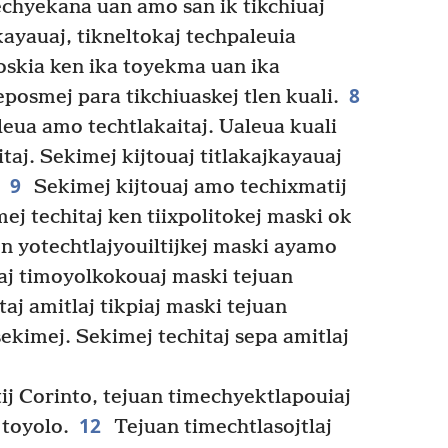
techyekana uan amo san ik tikchiuaj
ayauaj, tikneltokaj techpaleuia
toskia ken ika toyekma uan ika
8
eposmej para tikchiuaskej tlen kuali.
leua amo techtlakaitaj. Ualeua kuali
itaj. Sekimej kijtouaj titlakajkayauaj
9
Sekimej kijtouaj amo techixmatij
ej techitaj ken tiixpolitokej maski ok
en yotechtlajyouiltijkej maski ayamo
aj timoyolkokouaj maski tejuan
taj amitlaj tikpiaj maski tejuan
ekimej. Sekimej techitaj sepa amitlaj
j Corinto, tejuan timechyektlapouiaj
12
 toyolo.
Tejuan timechtlasojtlaj