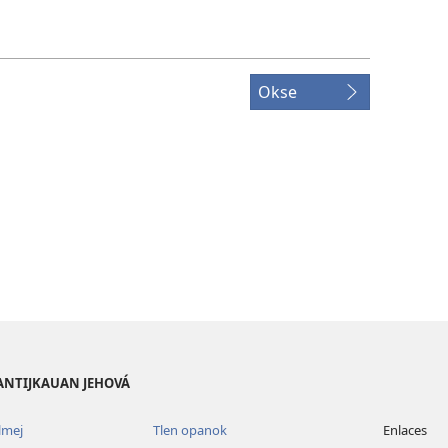
Okse
PANTIJKAUAN JEHOVÁ
lmej
Tlen opanok
Enlaces