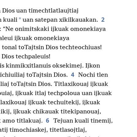
 Dios uan timechtlatlaujtiaj
2
*
n kuali
uan satepan xikilkauakan.
a: “Ne onimitskaki ijkuak omonekiaya
aleui ijkuak omonekiaya
 tonal toTajtsin Dios techteochiuas!
 Dios techpaleuis!
lis kinmikxitlanuis oksekimej. Ijkon
4
chiuiliaj toTajtsin Dios.
Nochi tlen
iliaj toTajtsin Dios. Titlaxikouaj ijkuak
ouiaj, ijkuak itlaj techpoloua uan ijkuak
laxikouaj ijkuak techuitekij, ijkuak
ikij, ijkuak chikauak titekipanouaj,
6
 amo titlakuaj.
Tejuan kuali tinemij,
atij timochiaskej, titetlasojtlaj,