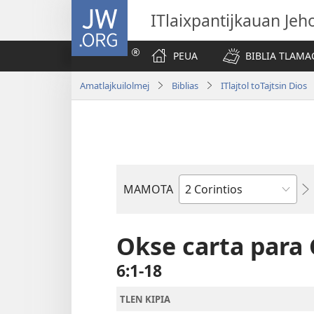
JW.ORG
ITlaixpantijkauan Jeh
PEUA
BIBLIA TLAMA
Amatlajkuilolmej
Biblias
ITlajtol toTajtsin Dios
MAMOTA
Amochtli
Okse carta para 
6:1-18
TLEN KIPIA