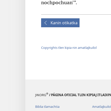
nochpochuan’”.
Kanin otikatka
Copyrights tlen kipia nin amatlajkuilol
®
JW.ORG
/ PÁGINA OFICIAL TLEN KIPIAJ ITLAIX
Biblia tlamachtia
Amatlajkuilo