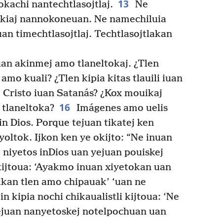
13
achi nantechtlasojtlaj.
Ne
kiaj nannokoneuan. Ne namechiluia
uan timechtlasojtlaj. Techtlasojtlakan
an akinmej amo tlaneltokaj. ¿Tlen
 amo kuali? ¿Tlen kipia kitas tlauili iuan
Cristo iuan Satanás? ¿Kox mouikaj
16
 tlaneltoka?
Imágenes amo uelis
in Dios. Porque tejuan tikatej ken
yoltok. Ijkon ken ye okijto: “Ne inuan
 niyetos inDios uan yejuan pouiskej
ijtoua: ‘Ayakmo inuan xiyetokan uan
kan tlen amo chipauak’ ‘uan ne
n kipia nochi chikaualistli kijtoua: ‘Ne
ejuan nanyetoskej notelpochuan uan