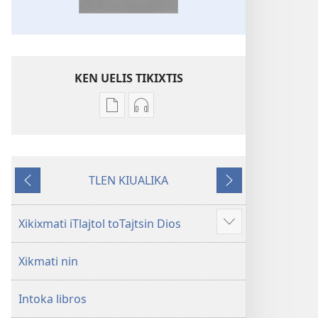
KEN UELIS TIKIXTIS
Xikinkixti
Xikkixti
amatlajkuilolmej
audio
ITlajtol
ITlajtol
toTajtsin
toTajtsin
TLEN KIUALIKA
Dios.
Dios.
Kanin
Okse
Biblia
Biblia
otikatka
del
del
Xikixmati iTlajtol toTajtsin Dios
Ma
Nuevo
Nuevo
mota
Mundo
Mundo
Xikmati nin
nochi
Intoka libros