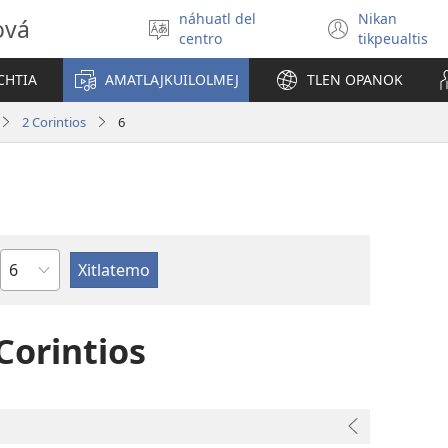
náhuatl del
Nikan
ová
Xikpejpena
(xiktlap
centro
tikpeualtis
se
okse
tlajtoli
ventan
CHTIA
AMATLAJKUILOLMEJ
TLEN OPANOK
2 Corintios
6
Capítulo
Corintios