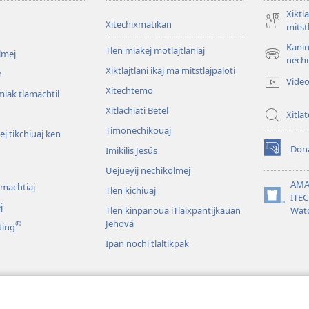
Xiktla
Xitechixmatikan
mitst
Kanin
Tlen miakej motlajtlaniaj
lmej
(xiktlapo
nechi
Xiktlajtlani ikaj ma mitstlajpaloti
okse
n
Vide
ventana)
Xitechtemo
iak tlamachtil
Xitlachiati Betel
Xitla
Timonechikouaj
j tikchiuaj ken
Don
Imikilis Jesús
(xiktlapo
okse
Uejueyij nechikolmej
ventana)
AMA
omachtiaj
Tlen kichiuaj
ITE
(xiktlapo
j
Tlen kinpanoua iTlaixpantijkauan
Wat
okse
Jehová
®
ting
ventana)
Ipan nochi tlaltikpak
s
ia tlen yiuejkika