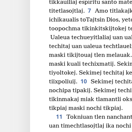
tikkauiliaj espíritu santo ma
7
titetlasojtlaj.
Amo titlakajk
ichikaualis toTajtsin Dios, ye
toopochma tikinkitskijtokej t
Ualeua techueyitlaliaj uan ua
techitaj uan ualeua techtlauel
maski tikijtouaj tlen melauak.
maski kuali techixmatij. Sekim
tiyoltokej. Sekimej techitaj k
10
tiixpoliuij.
Sekimej techit
nochipa tipakij. Sekimej techi
tikinmakaj miak tlamantli oks
tikpiaj maski nochi tikpiaj.
11
Tokniuan tlen nanchanti
uan timechtlasojtlaj ika nochi