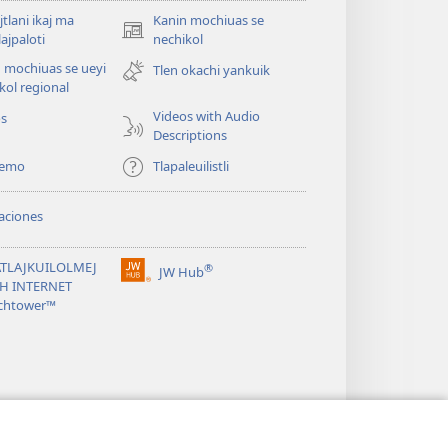
jtlani ikaj ma
Kanin mochiuas se
(xiktlapo
lajpaloti
nechikol
okse
 mochiuas se ueyi
Tlen okachi yankuik
ventana)
kol regional
Videos with Audio
os
Descriptions
temo
Tlapaleuilistli
aciones
TLAJKUILOLMEJ
®
JW Hub
(xiktlapo
CH INTERNET
okse
chtower™
ventana)