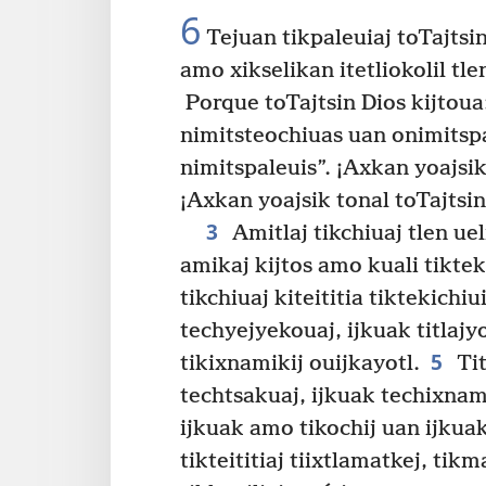
6
Tejuan tikpaleuiaj toTajtsin
amo xikselikan itetliokolil tle
Porque toTajtsin Dios kijtou
nimitsteochiuas uan onimitsp
nimitspaleuis”. ¡Axkan yoajsik
¡Axkan yoajsik tonal toTajtsin
3
Amitlaj tikchiuaj tlen ue
amikaj kijtos amo kuali tikteki
tikchiuaj kiteititia tiktekichiu
techyejyekouaj, ijkuak titlajy
5
tikixnamikij ouijkayotl.
Tit
techtsakuaj, ijkuak techixnam
ijkuak amo tikochij uan ijkuak
tikteititiaj tiixtlamatkej, tikm