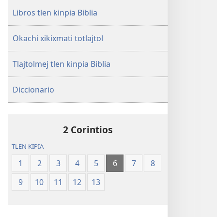
Libros tlen kinpia Biblia
Okachi xikixmati totlajtol
Tlajtolmej tlen kinpia Biblia
Diccionario
2 Corintios
TLEN KIPIA
1
2
3
4
5
6
7
8
9
10
11
12
13