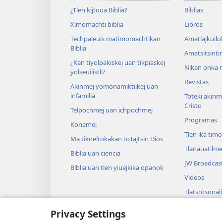
¿Tlen kijtoua Biblia?
Biblias
Ximomachti biblia
Libros
Techpaleuis matimomachtikan
Amatlajkuilo
Biblia
Amatsitsinti
¿Ken tiyolpakiskej uan tikpiaskej
Nikan onka m
yolseuilistli?
Revistas
Akinmej yomonamiktijkej uan
infamilia
Toteki akinme
Cristo
Telpochmej uan ichpochmej
Programas
Konemej
Tlen ika tim
Ma tikneltokakan toTajtsin Dios
Tlanauatilme
Biblia uan ciencia
JW Broadcas
Biblia uan tlen yiuejkika opanok
Videos
Tlatsotsonali
Audio drama
Privacy Settings
Biblia techilu