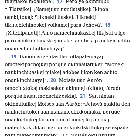
17
itlajtlakol moaltepe”.
Pero ye okinmilui:
“¡Tlatsijkej! ¡Namejuan nantlatsijkej! Ikinon
nankijtouaj: ‘Tiknekij tiaskej. Tiknekij
18
tikinchichinoskej yolkamej para Jehová’.
¡Xitekipanotij! Amo namechmakaskej itlajsol trigo
pero nankinchiuaskej miakej adobes ijkon ken achto
onamechintlajtlaniliayaj”.
19
Ikinon israelitas tlen otlapaleuiayaj,
omotekipachojkej porque okinnauatijkej: “Moneki
nankinchiuaskej miakej adobes ijkon ken achto
20
onankinchiuayaj”.
Moisés uan Aarón
omochixtokaj makisakan akinmej okitatoj faraón
21
porque inuan monechikoskiaj.
San niman
okinmiluijkej Moisés uan Aarón: “Jehová makita tlen
nankichijtokej uan manamechixkomaka, porque
onankichijkej faraón uan akinmej kipaleuiaj
matechkokolikan uan onankinkitskiltijkej se espada
22
para matechmiktikan”.
Moisés okitlatlaujti