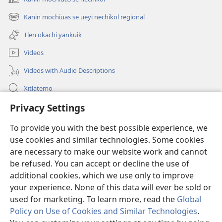
(xiktlapo
okse
Kanin mochiuas se ueyi nechikol regional
(xiktlapo
ventana)
okse
Tlen okachi yankuik
ventana)
Videos
Videos with Audio Descriptions
Xitlatemo
Privacy Settings
Tlapaleuilistli
To provide you with the best possible experience, we
Donaciones
(xiktlapo
use cookies and similar technologies. Some cookies
okse
are necessary to make our website work and cannot
ventana)
AMATLAJKUILOLMEJ ITECH INTERNET Watchtower™
be refused. You can accept or decline the use of
(xiktlapo
okse
additional cookies, which we use only to improve
®
JW Hub
ventana)
(xiktlapo
your experience. None of this data will ever be sold or
okse
used for marketing. To learn more, read the
Global
ventana)
Policy on Use of Cookies and Similar Technologies
.