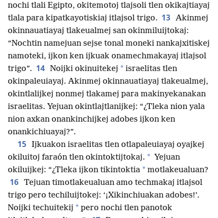
nochi tlali Egipto, okitemotoj tlajsoli tlen okikajtiayaj
13
tlala para kipatkayotiskiaj itlajsol trigo.
Akinmej
okinnauatiayaj tlakeualmej san okinmiluijtokaj:
“Nochtin namejuan sejse tonal moneki nankajxitiskej
namoteki, ijkon ken ijkuak onamechmakayaj itlajsol
14
*
trigo”.
Noijki okinuitekej
israelitas tlen
okinpaleuiayaj. Akinmej okinnauatiayaj tlakeualmej,
okintlalijkej nonmej tlakamej para makinyekanakan
israelitas. Yejuan okintlajtlanijkej: “¿Tleka nion yala
nion axkan onankinchijkej adobes ijkon ken
onankichiuayaj?”.
15
Ijkuakon israelitas tlen otlapaleuiayaj oyajkej
*
okiluitoj faraón tlen okintoktijtokaj.
Yejuan
*
okiluijkej: “¿Tleka ijkon tikintoktia
motlakeualuan?
16
Tejuan timotlakeualuan amo techmakaj itlajsol
trigo pero techiluijtokej: ‘¡Xikinchiuakan adobes!’.
*
Noijki techuitekij
pero nochi tlen panotok