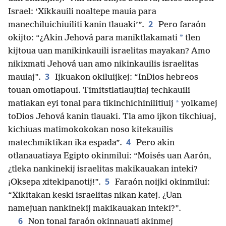
Israel: ‘Xikkauili noaltepe mauia para
2
manechiluichiuiliti kanin tlauaki’”.
Pero faraón
*
okijto: “¿Akin Jehová para maniktlakamati
tlen
kijtoua uan manikinkauili israelitas mayakan? Amo
nikixmati Jehová uan amo nikinkauilis israelitas
3
mauiaj”.
Ijkuakon okiluijkej: “InDios hebreos
touan omotlapoui. Timitstlatlaujtiaj techkauili
*
matiakan eyi tonal para tikinchichinilitiuij
yolkamej
toDios Jehová kanin tlauaki. Tla amo ijkon tikchiuaj,
kichiuas matimokokokan noso kitekauilis
4
matechmiktikan ika espada”.
Pero akin
otlanauatiaya Egipto okinmilui: “Moisés uan Aarón,
¿tleka nankinekij israelitas makikauakan inteki?
5
¡Oksepa xitekipanotij!”.
Faraón noijki okinmilui:
“Xikitakan keski israelitas nikan katej. ¿Uan
namejuan nankinekij makikauakan inteki?”.
6
Non tonal faraón okinnauati akinmej