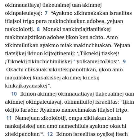
okinnauatiayaj tlakeualmej uan akinmej
7
okinpaleuiayaj:
“Ayakmo xikinmakakan israelitas
itlajsol trigo para makinchiuakan adobes, yejuan
8
makololotij.
Moneki nankintlajtlaniliskej
makinmajxitikan adobes ijkon ken achto. Amo
xikinmiluikan ayakmo miak makinchiuakan. Yejuan
tlatsijkej ikinon kijtojtinemij: ‘¡Tiknekij tiaskej!
9
*
¡Tiknekij tikinchichiniliskej
yolkamej toDios!’.
Okachi chikauak xikintekipanoltikan, ijkon amo
majxiliskej kinkakiskej akinmej kinekij
kinkajkayauaskej”.
10
Ikinon akinmej okinnauatiayaj tlakeualmej uan
akinmej okinpaleuiayaj, okinmiluitoj israelitas: “Ijkin
okijto faraón: ‘Ayakmo namechmakas itlajsol trigo.
11
Namejuan xikololotij, ompa xikitakan kanin
nankajsiskej uan amo namechiluis ayakmo okachi
12
xitekipanokan’”.
Ikinon israelitas oyajkej itech