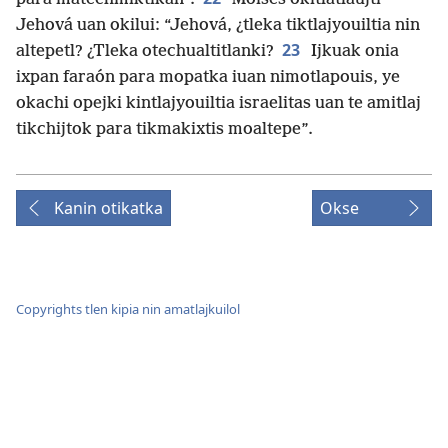
Jehová uan okilui: “Jehová, ¿tleka tiktlajyouiltia nin
23
altepetl? ¿Tleka otechualtitlanki?
Ijkuak onia
ixpan faraón para mopatka iuan nimotlapouis, ye
okachi opejki kintlajyouiltia israelitas uan te amitlaj
tikchijtok para tikmakixtis moaltepe”.
Kanin otikatka
Okse
Copyrights tlen kipia nin amatlajkuilol