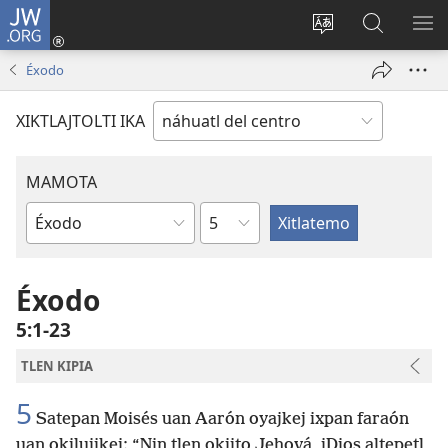
JW.ORG
Nikan
tikpeualtis
Xikpatla
Xitlatemo
MO
(xiktlapo
tlajtoli sitio
JW.ORG
TL
Éxodo
okse
TI
ventana)
TI
XIKTLAJTOLTI IKA
MAMOTA
Capítulo
Amochtli
Éxodo
5:1-23
TLEN KIPIA
5
Satepan Moisés uan Aarón oyajkej ixpan faraón
uan okiluijkej: “Nin tlen okijto Jehová, iDios altepetl