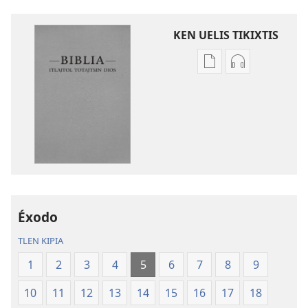
KEN UELIS TIKIXTIS
Xikinkixti
Xikkixti
amatlajkuilolmej
audio
ITlajtol
ITlajtol
toTajtsin
toTajtsin
Dios.
Dios.
Biblia
Biblia
del
del
Nuevo
Nuevo
Mundo
Mundo
Éxodo
TLEN KIPIA
1
2
3
4
5
6
7
8
9
10
11
12
13
14
15
16
17
18