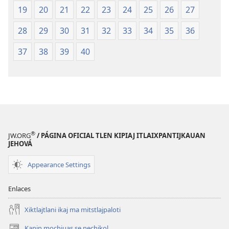
19
20
21
22
23
24
25
26
27
28
29
30
31
32
33
34
35
36
37
38
39
40
®
JW.ORG
/ PÁGINA OFICIAL TLEN KIPIAJ ITLAIXPANTIJKAUAN
JEHOVÁ
Appearance Settings
Enlaces
Xiktlajtlani ikaj ma mitstlajpaloti
Kanin mochiuas se nechikol