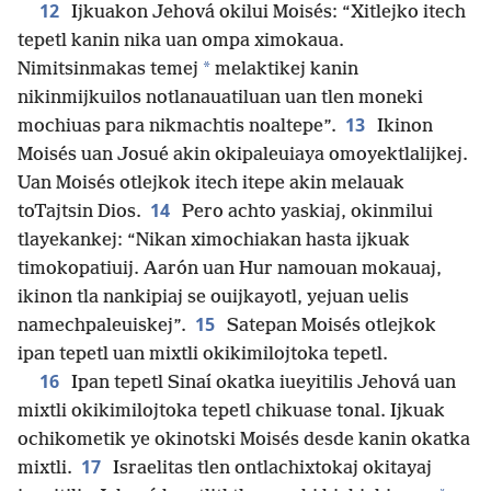
12
Ijkuakon Jehová okilui Moisés: “Xitlejko itech
tepetl kanin nika uan ompa ximokaua.
*
Nimitsinmakas temej
melaktikej kanin
nikinmijkuilos notlanauatiluan uan tlen moneki
13
mochiuas para nikmachtis noaltepe”.
Ikinon
Moisés uan Josué akin okipaleuiaya omoyektlalijkej.
Uan Moisés otlejkok itech itepe akin melauak
14
toTajtsin Dios.
Pero achto yaskiaj, okinmilui
tlayekankej: “Nikan ximochiakan hasta ijkuak
timokopatiuij. Aarón uan Hur namouan mokauaj,
ikinon tla nankipiaj se ouijkayotl, yejuan uelis
15
namechpaleuiskej”.
Satepan Moisés otlejkok
ipan tepetl uan mixtli okikimilojtoka tepetl.
16
Ipan tepetl Sinaí okatka iueyitilis Jehová uan
mixtli okikimilojtoka tepetl chikuase tonal. Ijkuak
ochikometik ye okinotski Moisés desde kanin okatka
17
mixtli.
Israelitas tlen ontlachixtokaj okitayaj