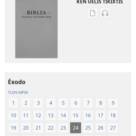
KEN UELIS TIKIXTIS
Xikinkixti
Xikkixti
amatlajkuilolmej
audio
ITlajtol
ITlajtol
toTajtsin
toTajtsin
Dios.
Dios.
Biblia
Biblia
del
del
Nuevo
Nuevo
Mundo
Mundo
Éxodo
TLEN KIPIA
1
2
3
4
5
6
7
8
9
10
11
12
13
14
15
16
17
18
19
20
21
22
23
24
25
26
27