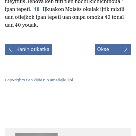
*
iueyitilis Jehová ken tlitl tlen nochi kichichinoua
18
ipan tepetl.
Ijkuakon Moisés okalak ijtik mixtli
uan otlejkok ipan tepetl uan ompa omoka 40 tonal
uan 40 youak.
Kanin otikatka
Okse
Copyrights tlen kipia nin amatlajkuilol