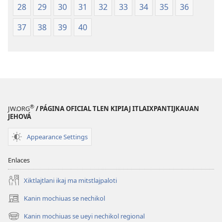
28
29
30
31
32
33
34
35
36
37
38
39
40
®
JW.ORG
/ PÁGINA OFICIAL TLEN KIPIAJ ITLAIXPANTIJKAUAN
JEHOVÁ
Appearance Settings
Enlaces
Xiktlajtlani ikaj ma mitstlajpaloti
Kanin mochiuas se nechikol
(xiktlapo
okse
Kanin mochiuas se ueyi nechikol regional
(xiktlapo
ventana)