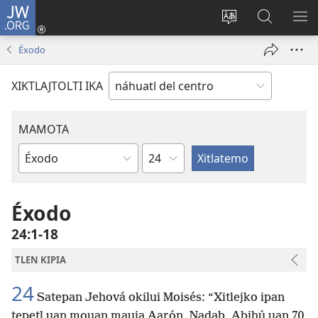
JW.ORG
Nikan
tikpeualtis
Xikpatla
Xitlatemo
MO
(xiktlapo
tlajtoli sitio
JW.ORG
TL
Éxodo
okse
TI
ventana)
TI
XIKTLAJTOLTI IKA
MAMOTA
Capítulo
Amochtli
Éxodo
24:1-18
TLEN KIPIA
24
Satepan Jehová okilui Moisés: “Xitlejko ipan
tepetl uan mouan mauia Aarón, Nadab, Abihú uan 70