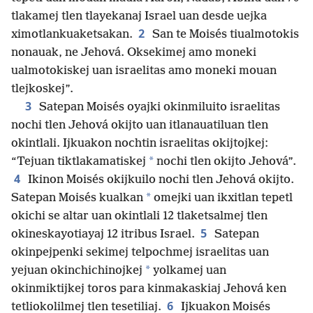
tlakamej tlen tlayekanaj Israel uan desde uejka
2
ximotlankuaketsakan.
San te Moisés tiualmotokis
nonauak, ne Jehová. Oksekimej amo moneki
ualmotokiskej uan israelitas amo moneki mouan
tlejkoskej”.
3
Satepan Moisés oyajki okinmiluito israelitas
nochi tlen Jehová okijto uan itlanauatiluan tlen
okintlali. Ijkuakon nochtin israelitas okijtojkej:
*
“Tejuan tiktlakamatiskej
nochi tlen okijto Jehová”.
4
Ikinon Moisés okijkuilo nochi tlen Jehová okijto.
*
Satepan Moisés kualkan
omejki uan ikxitlan tepetl
okichi se altar uan okintlali 12 tlaketsalmej tlen
5
okineskayotiayaj 12 itribus Israel.
Satepan
okinpejpenki sekimej telpochmej israelitas uan
*
yejuan okinchichinojkej
yolkamej uan
okinmiktijkej toros para kinmakaskiaj Jehová ken
6
tetliokolilmej tlen tesetiliaj.
Ijkuakon Moisés