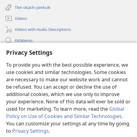
okse
Tlen okachi yankuik
ventana)
Videos
Videos with Audio Descriptions
Xitlatemo
Privacy Settings
Tlapaleuilistli
To provide you with the best possible experience, we
Donaciones
(xiktlapo
use cookies and similar technologies. Some cookies
okse
are necessary to make our website work and cannot
ventana)
AMATLAJKUILOLMEJ ITECH INTERNET Watchtower™
be refused. You can accept or decline the use of
(xiktlapo
okse
additional cookies, which we use only to improve
®
JW Hub
ventana)
(xiktlapo
your experience. None of this data will ever be sold or
okse
used for marketing. To learn more, read the
Global
ventana)
Policy on Use of Cookies and Similar Technologies
.
You can customize your settings at any time by going
Copyright
© 2026 Watch Tower Bible and Tract Society of Pennsylvania.
to
Privacy Settings
.
S
TLA TIKTEKITILTIS
|
AMO IKAJ UELIS KITAS
|
PRIVACY SETTINGS