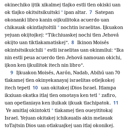
okinechiko ijtik xikalmej tlajko estli tlen okiski uan
7
*
ok tlajko okitsitsikuitski
ipan altar.
Satepan
okonanki libro kanin oijkuilitoka acuerdo uan
*
chikauak okintlajtoltili
nochtin israelitas. Ijkuakon
yejuan okijtojkej: “Tikchiuaskej nochi tlen Jehová
8
okijto uan tiktlakamatiskej”.
Ikinon Moisés
*
okintsitsikuichili
estli israelitas uan okinmilui: “Ika
nin estli peua acuerdo tlen Jehová namouan okichi,
ijkon ken ijkuilitok itech nin libro”.
9
Ijkuakon Moisés, Aarón, Nadab, Abihú uan 70
tlakamej tlen okinyekanayaj israelitas otlejkokej
10
itech tepetl
uan okitakej iDios Israel. Itlampa
*
ikxiuan okatka itlaj tlen omotaya ken tetl
zafiro,
11
uan opetlaniaya ken iluikak ijkuak tlachipatok.
*
Ye amitlaj okintokti
tlakamej tlen oueyititokaj
Israel. Yejuan okitakej ichikaualis akin melauak
toTajtsin Dios uan otlakuajkej uan itlaj okonikej.