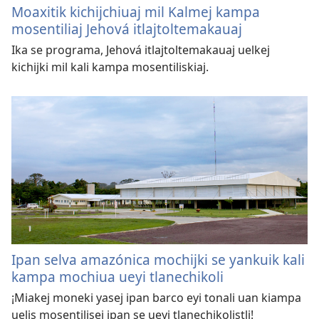
Moaxitik kichijchiuaj mil Kalmej kampa
mosentiliaj Jehová itlajtoltemakauaj
Ika se programa, Jehová itlajtoltemakauaj uelkej
kichijki mil kali kampa mosentiliskiaj.
Ipan selva amazónica mochijki se yankuik kali
kampa mochiua ueyi tlanechikoli
¡Miakej moneki yasej ipan barco eyi tonali uan kiampa
uelis mosentilisej ipan se ueyi tlanechikolistli!