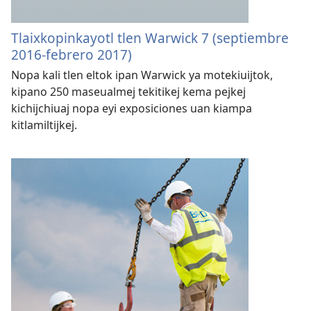
Tlaixkopinkayotl tlen Warwick 7 (septiembre
2016-febrero 2017)
Nopa kali tlen eltok ipan Warwick ya motekiuijtok,
kipano 250 maseualmej tekitikej kema pejkej
kichijchiuaj nopa eyi exposiciones uan kiampa
kitlamiltijkej.