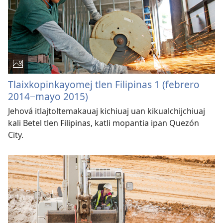
Tlaixkopinkayomej tlen Filipinas 1 (febrero
2014−mayo 2015)
Jehová itlajtoltemakauaj kichiuaj uan kikualchijchiuaj
kali Betel tlen Filipinas, katli mopantia ipan Quezón
City.