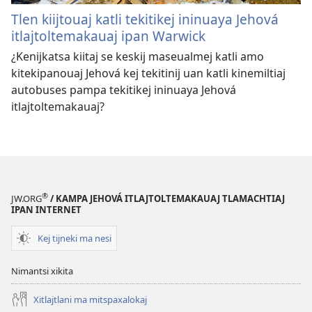
Tlen kiijtouaj katli tekitikej ininuaya Jehová
itlajtoltemakauaj ipan Warwick
¿Kenijkatsa kiitaj se keskij maseualmej katli amo
kitekipanouaj Jehová kej tekitinij uan katli kinemiltiaj
autobuses pampa tekitikej ininuaya Jehová
itlajtoltemakauaj?
®
JW.ORG
/ KAMPA JEHOVÁ ITLAJTOLTEMAKAUAJ TLAMACHTIAJ
IPAN INTERNET
Kej tijneki ma nesi
Nimantsi xikita
Xitlajtlani ma mitspaxalokaj