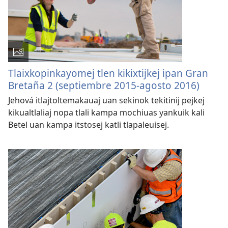
Tlaixkopinkayomej tlen kikixtijkej ipan Gran
Bretaña 2 (septiembre 2015-agosto 2016)
Jehová itlajtoltemakauaj uan sekinok tekitinij pejkej
kikualtlaliaj nopa tlali kampa mochiuas yankuik kali
Betel uan kampa itstosej katli tlapaleuisej.