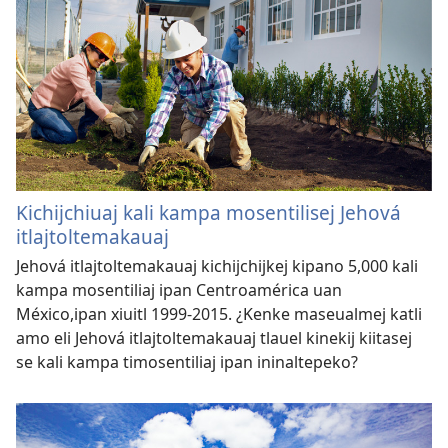
Kichijchiuaj kali kampa mosentilisej Jehová
itlajtoltemakauaj
Jehová itlajtoltemakauaj kichijchijkej kipano 5,000 kali
kampa mosentiliaj ipan Centroamérica uan
México,ipan xiuitl 1999-2015. ¿Kenke maseualmej katli
amo eli Jehová itlajtoltemakauaj tlauel kinekij kiitasej
se kali kampa timosentiliaj ipan ininaltepeko?