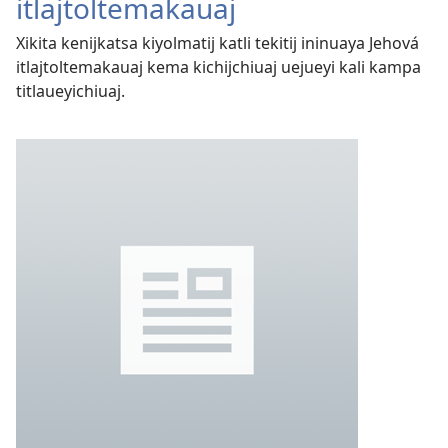
itlajtoltemakauaj
Xikita kenijkatsa kiyolmatij katli tekitij ininuaya Jehová
itlajtoltemakauaj kema kichijchiuaj uejueyi kali kampa
titlaueyichiuaj.