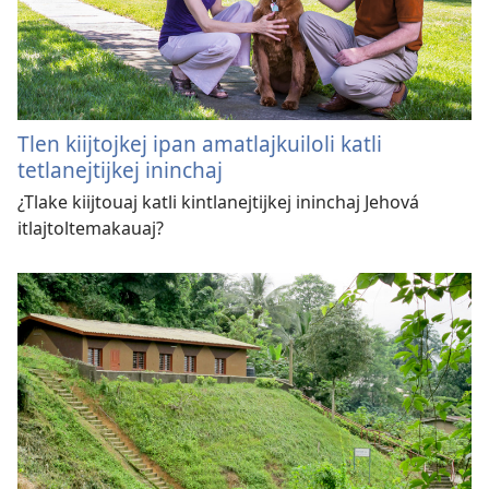
Tlen kiijtojkej ipan amatlajkuiloli katli
tetlanejtijkej ininchaj
¿Tlake kiijtouaj katli kintlanejtijkej ininchaj Jehová
itlajtoltemakauaj?