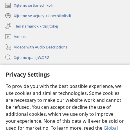
Xijtemo se tlanechikoli
(opens
new
Xijtemo se uejueyi tlanechikolistli
(opens
window)
new
Tlen namanok kitlalijtokej
window)
Videos
Videos with Audio Descriptions
Xijtemo ipan JW.ORG
Mitspaleuis
Privacy Settings
Nitemakas tomij
(opens
To provide you with the best possible experience, we
new
use cookies and similar technologies. Some cookies
window)
AMATLAJKUILOLI IPAN INTERNET Watchtower™
are necessary to make our website work and cannot
(opens
be refused. You can accept or decline the use of
new
®
JW Hub
window)
additional cookies, which we use only to improve
(opens
new
your experience. None of this data will ever be sold or
window)
used for marketing. To learn more, read the
Global