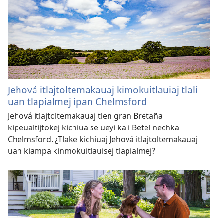
Jehová itlajtoltemakauaj kimokuitlauiaj tlali
uan tlapialmej ipan Chelmsford
Jehová itlajtoltemakauaj tlen gran Bretaña
kipeualtijtokej kichiua se ueyi kali Betel nechka
Chelmsford. ¿Tlake kichiuaj Jehová itlajtoltemakauaj
uan kiampa kinmokuitlauisej tlapialmej?