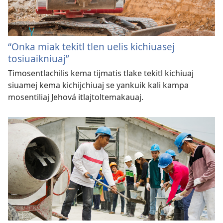
“Onka miak tekitl tlen uelis kichiuasej
tosiuaikniuaj”
Timosentlachilis kema tijmatis tlake tekitl kichiuaj
siuamej kema kichijchiuaj se yankuik kali kampa
mosentiliaj Jehová itlajtoltemakauaj.