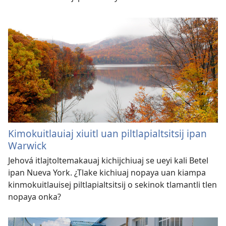
Kimokuitlauiaj xiuitl uan piltlapialtsitsij ipan
Warwick
Jehová itlajtoltemakauaj kichijchiuaj se ueyi kali Betel
ipan Nueva York. ¿Tlake kichiuaj nopaya uan kiampa
kinmokuitlauisej piltlapialtsitsij o sekinok tlamantli tlen
nopaya onka?